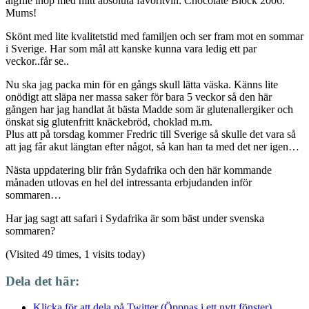
älgfilé ihop med mitt absoluta favoritvin: Chocolate Block 2006.
Mums!
Skönt med lite kvalitetstid med familjen och ser fram mot en sommar
i Sverige. Har som mål att kanske kunna vara ledig ett par
veckor..får se..
Nu ska jag packa min för en gångs skull lätta väska. Känns lite
onödigt att släpa ner massa saker för bara 5 veckor så den här
gången har jag handlat åt bästa Madde som är glutenallergiker och
önskat sig glutenfritt knäckebröd, choklad m.m.
Plus att på torsdag kommer Fredric till Sverige så skulle det vara så
att jag får akut längtan efter något, så kan han ta med det ner igen…
Nästa uppdatering blir från Sydafrika och den här kommande
månaden utlovas en hel del intressanta erbjudanden inför
sommaren…
Har jag sagt att safari i Sydafrika är som bäst under svenska
sommaren?
(Visited 49 times, 1 visits today)
Dela det här:
Klicka för att dela på Twitter (Öppnas i ett nytt fönster)