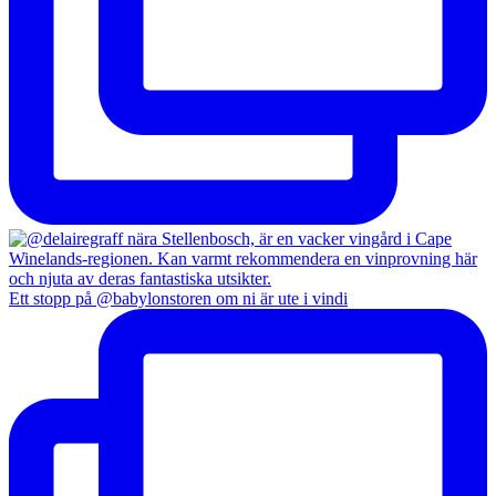
Ett stopp på @babylonstoren om ni är ute i vindi