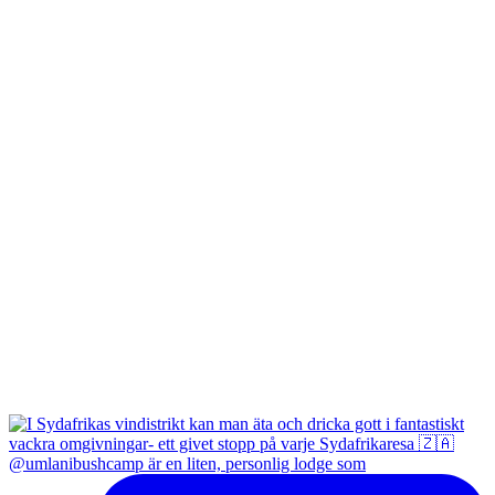
@umlanibushcamp är en liten, personlig lodge som