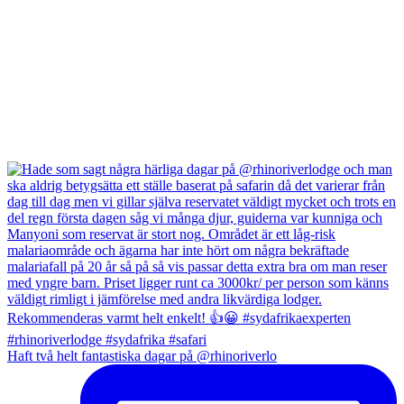
Haft två helt fantastiska dagar på @rhinoriverlo