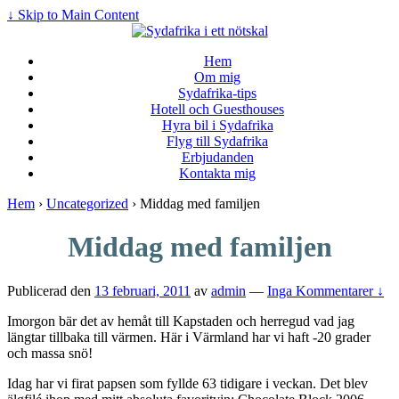
↓ Skip to Main Content
Hem
Om mig
Sydafrika-tips
Hotell och Guesthouses
Hyra bil i Sydafrika
Flyg till Sydafrika
Erbjudanden
Kontakta mig
Hem
›
Uncategorized
›
Middag med familjen
Middag med familjen
Publicerad den
13 februari, 2011
av
admin
—
Inga Kommentarer ↓
Imorgon bär det av hemåt till Kapstaden och herregud vad jag
längtar tillbaka till värmen. Här i Värmland har vi haft -20 grader
och massa snö!
Idag har vi firat papsen som fyllde 63 tidigare i veckan. Det blev