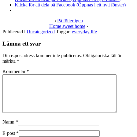
Klicka för att dela på Facebook (Öppnas i ett nytt fönster)
‹
På fötter igen
Home sweet home
›
Publicerad i
Uncategorized
Taggar:
everyday life
Lämna ett svar
Din e-postadress kommer inte publiceras.
Obligatoriska fält är
märkta
*
Kommentar
*
Namn
*
E-post
*