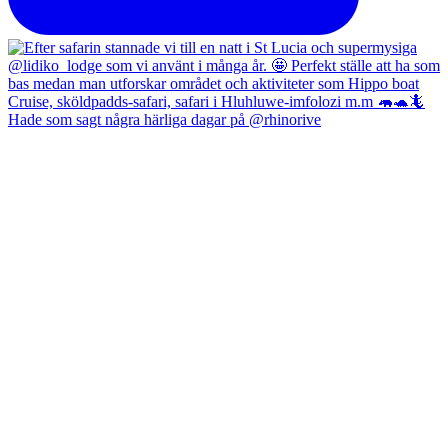
Hade som sagt några härliga dagar på @rhinorive