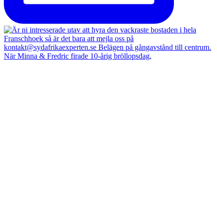
När Minna & Fredric firade 10-årig bröllopsdag,