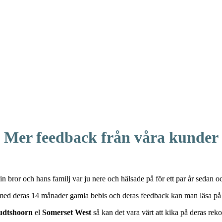
Mer feedback från våra kunder
in bror och hans familj var ju nere och hälsade på för ett par år sedan o
 med deras 14 månader gamla bebis och deras feedback kan man läsa p
udtshoorn
el
Somerset West
så kan det vara värt att kika på deras re