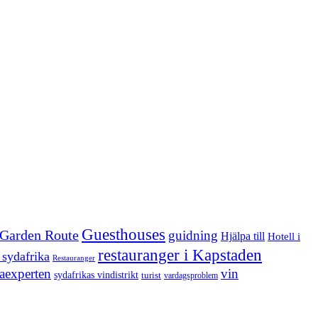
Guesthouses
Garden Route
guidning
Hjälpa till
Hotell i
restauranger i Kapstaden
 sydafrika
Restauranger
aexperten
vin
sydafrikas vindistrikt
turist
vardagsproblem