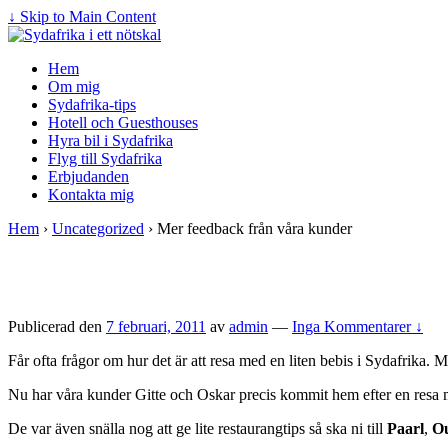
↓ Skip to Main Content
Hem
Om mig
Sydafrika-tips
Hotell och Guesthouses
Hyra bil i Sydafrika
Flyg till Sydafrika
Erbjudanden
Kontakta mig
Hem
›
Uncategorized
›
Mer feedback från våra kunder
Publicerad den
7 februari, 2011
av
admin
—
Inga Kommentarer ↓
Får ofta frågor om hur det är att resa med en liten bebis i Sydafrika. M
Nu har våra kunder Gitte och Oskar precis kommit hem efter en resa
De var även snälla nog att ge lite restaurangtips så ska ni till
Paarl
,
O