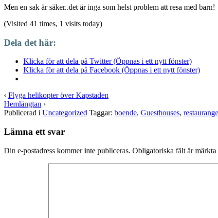
Men en sak är säker..det är inga som helst problem att resa med barn!
(Visited 41 times, 1 visits today)
Dela det här:
Klicka för att dela på Twitter (Öppnas i ett nytt fönster)
Klicka för att dela på Facebook (Öppnas i ett nytt fönster)
‹
Flyga helikopter över Kapstaden
Hemlängtan
›
Publicerad i
Uncategorized
Taggar:
boende
,
Guesthouses
,
restaurang
Lämna ett svar
Din e-postadress kommer inte publiceras.
Obligatoriska fält är märkta