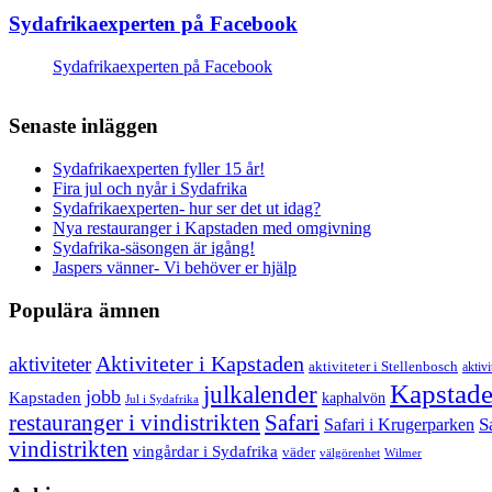
Sydafrikaexperten på Facebook
Sydafrikaexperten på Facebook
Senaste inläggen
Sydafrikaexperten fyller 15 år!
Fira jul och nyår i Sydafrika
Sydafrikaexperten- hur ser det ut idag?
Nya restauranger i Kapstaden med omgivning
Sydafrika-säsongen är igång!
Jaspers vänner- Vi behöver er hjälp
Populära ämnen
aktiviteter
Aktiviteter i Kapstaden
aktiviteter i Stellenbosch
aktivi
Kapstad
julkalender
jobb
Kapstaden
kaphalvön
Jul i Sydafrika
restauranger i vindistrikten
Safari
S
Safari i Krugerparken
vindistrikten
vingårdar i Sydafrika
väder
välgörenhet
Wilmer