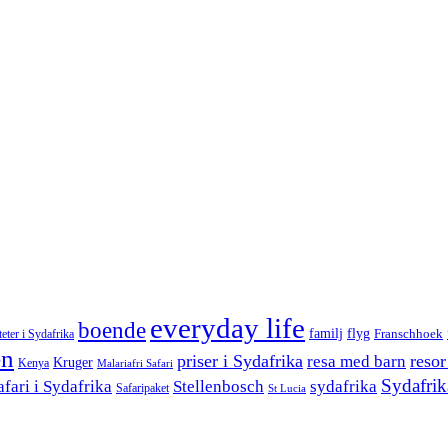
everyday life
boende
familj
flyg
teter i Sydafrika
Franschhoek
en
priser i Sydafrika
resor
resa med barn
Kruger
Kenya
Malariafri Safari
Sydafrik
afari i Sydafrika
Stellenbosch
sydafrika
Safaripaket
St Lucia