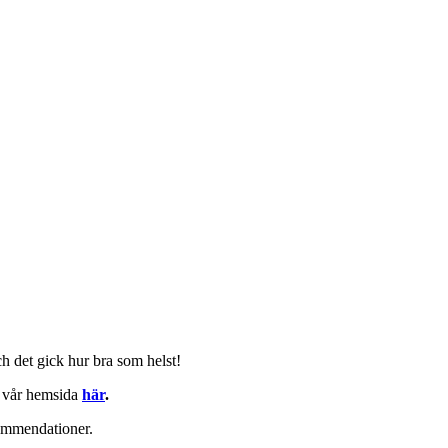
ch det gick hur bra som helst!
å vår hemsida
här
.
kommendationer.