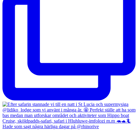
Hade som sagt några härliga dagar på @rhinorive