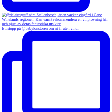
Ett stopp på @babylonstoren om ni är ute i vindi