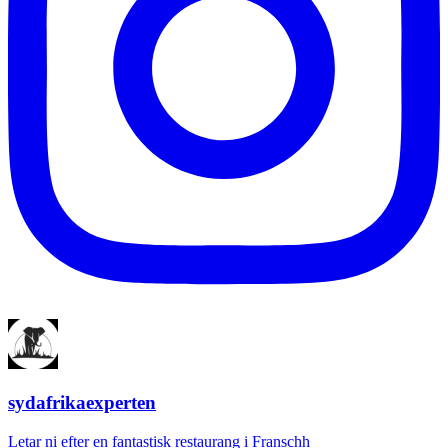
sydafrikaexperten
Letar ni efter en fantastisk restaurang i Franschh