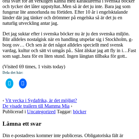
ofta svårt för att verkligen känna med karaktärerna i svenska böcker
och tycker det låter uppstyltat..Men så är det ju inte. Bara jag som
fungerar lite annorlunda nu förtiden. Efter 10 år i engelsktalande
länder där jag tänker och drömmer på engelska så är det ju en
naturlig utveckling antar jag.
Det jag suktar efter i svenska böcker nu är ju den svenska miljön.
Blir alldeles nostalgisk när en handling utspelar sig i Stockholm, g-
borg osv… Och sen är det något alldeles speciellt med svensk
vardag, kultur och sätt vi umgås på.. Sånt älskar jag att fly in i…Fast
som sagt..bara för en liten stund. Ingen längtan tillbaka för gott..
(Visited 69 times, 1 visits today)
Dela det här:
Klicka
Klicka
för
för
att
att
dela
dela
på
på
‹
Vit vecka i Sydafrika, är det möjligt?
Twitter
Facebook
De visade trailern till Mamma Mia
›
(Öppnas
(Öppnas
i
i
Publicerad i
Uncategorized
Taggar:
böcker
ett
ett
nytt
nytt
fönster)
fönster)
Lämna ett svar
Din e-postadress kommer inte publiceras.
Obligatoriska fält är