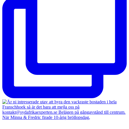
När Minna & Fredric firade 10-årig bröllopsdag,