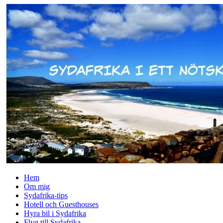
↓
Skip
to
Main
Content
Hem
Om mig
Sydafrika-tips
Hotell och Guesthouses
Hyra bil i Sydafrika
Flyg till Sydafrika