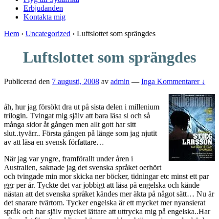
Erbjudanden
Kontakta mig
Hem
›
Uncategorized
›
Luftslottet som sprängdes
Luftslottet som sprängdes
Publicerad den
7 augusti, 2008
av
admin
—
Inga Kommentarer ↓
åh, hur jag försökt dra ut på sista delen i millenium
trilogin. Tvingat mig själv att bara läsa si och så
många sidor åt gången men allt gott har sitt
slut..tyvärr.. Första gången på länge som jag njutit
av att läsa en svensk författare…
När jag var yngre, framförallt under åren i
Australien, saknade jag det svenska språket oerhört
och tvingade min mor skicka ner böcker, tidningar etc minst ett par
ggr per år. Tyckte det var jobbigt att läsa på engelska och kände
nästan att det svenska språket kändes mer äkta på något sätt… Nu är
det snarare tvärtom. Tycker engelska är ett mycket mer nyansierat
språk och har själv mycket lättare att uttrycka mig på engelska..Har