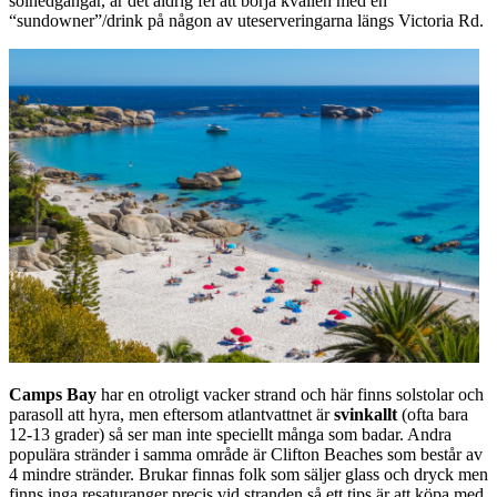
solnedgångar, är det aldrig fel att börja kvällen med en
“sundowner”/drink på någon av uteserveringarna längs Victoria Rd.
Camps Bay
har en otroligt vacker strand och här finns solstolar och
parasoll att hyra, men eftersom atlantvattnet är
svinkallt
(ofta bara
12-13 grader) så ser man inte speciellt många som badar. Andra
populära stränder i samma område är Clifton Beaches som består av
4 mindre stränder. Brukar finnas folk som säljer glass och dryck men
finns inga resaturanger precis vid stranden så ett tips är att köpa med