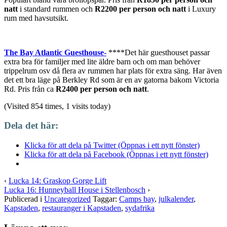
natt
i standard rummen och
R2200 per person och natt
i Luxury
rum med havsutsikt.
The Bay Atlantic Guesthouse-
****Det här guesthouset passar
extra bra för familjer med lite äldre barn och om man behöver
trippelrum osv då flera av rummen har plats för extra säng. Har även
det ett bra läge på Berkley Rd som är en av gatorna bakom Victoria
Rd. Pris från ca
R2400 per person och natt
.
(Visited 854 times, 1 visits today)
Dela det här:
Klicka för att dela på Twitter (Öppnas i ett nytt fönster)
Klicka för att dela på Facebook (Öppnas i ett nytt fönster)
‹
Lucka 14: Graskop Gorge Lift
Lucka 16: Hunneyball House i Stellenbosch
›
Publicerad i
Uncategorized
Taggar:
Camps bay
,
julkalender
,
Kapstaden
,
restauranger i Kapstaden
,
sydafrika