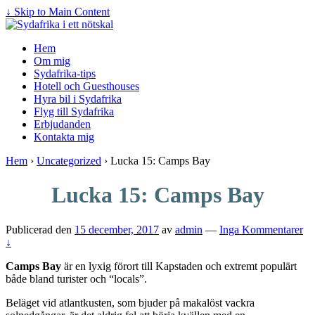
↓ Skip to Main Content
Hem
Om mig
Sydafrika-tips
Hotell och Guesthouses
Hyra bil i Sydafrika
Flyg till Sydafrika
Erbjudanden
Kontakta mig
Hem
›
Uncategorized
›
Lucka 15: Camps Bay
Lucka 15: Camps Bay
Publicerad den
15 december, 2017
av
admin
—
Inga Kommentarer
↓
Camps Bay
är en lyxig förort till Kapstaden och extremt populärt
både bland turister och “locals”.
Beläget vid atlantkusten, som bjuder på makalöst vackra