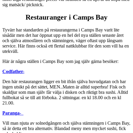
sig matsäck/ picknick.
Restauranger i Camps Bay
Tyvärr har standarden på restaurangerna i Camps Bay varit lite
sisådär men det har öppnat upp en hel del nya ställen senaste året
och själva atmosfären och stämningen, väger oftast upp långsam
service. Här finns också ett flertal nattklubbar för den som vill ha en
utekväll.
Här är några ställen i Camps Bay som jag själv gärna besöker:
Codfather-
Den här restaurangen ligger en bit ifrån själva huvudgatan och har
ingen utsikt på det sättet, MEN..Maten är alltid superbra! Fisk och
skaldjur som man själv får välja i disken och riktigt bra sushi. Alltid
fullbokat så se till att förboka. 2 sittningar. en kl 18.00 och en kl
21.00.
Paranga-
Vill man njuta av solnedgången och själva stämningen i Camps Bay,
så är detta ett bra alternativ. Blandad meny men mycket sushi, fick