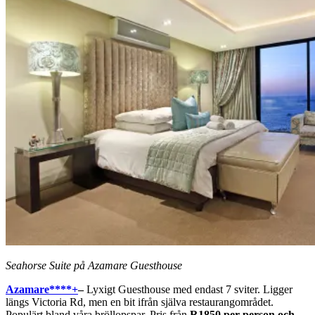
Seahorse Suite på Azamare Guesthouse
Azamare****+
–
Lyxigt Guesthouse med endast 7 sviter. Ligger
längs Victoria Rd, men en bit ifrån själva restaurangområdet.
Populärt bland våra bröllopspar. Pris från
R1850 per person och