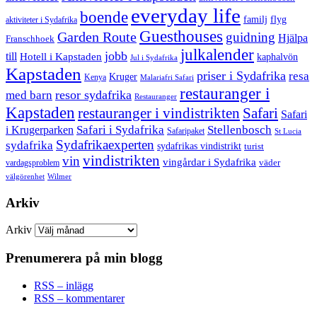
everyday life
boende
familj
flyg
aktiviteter i Sydafrika
Guesthouses
Garden Route
guidning
Hjälpa
Franschhoek
julkalender
jobb
till
Hotell i Kapstaden
kaphalvön
Jul i Sydafrika
Kapstaden
priser i Sydafrika
resa
Kruger
Kenya
Malariafri Safari
restauranger i
resor sydafrika
med barn
Restauranger
Kapstaden
restauranger i vindistrikten
Safari
Safari
Safari i Sydafrika
Stellenbosch
i Krugerparken
Safaripaket
St Lucia
Sydafrikaexperten
sydafrika
sydafrikas vindistrikt
turist
vindistrikten
vin
vingårdar i Sydafrika
väder
vardagsproblem
välgörenhet
Wilmer
Arkiv
Arkiv
Prenumerera på min blogg
RSS – inlägg
RSS – kommentarer