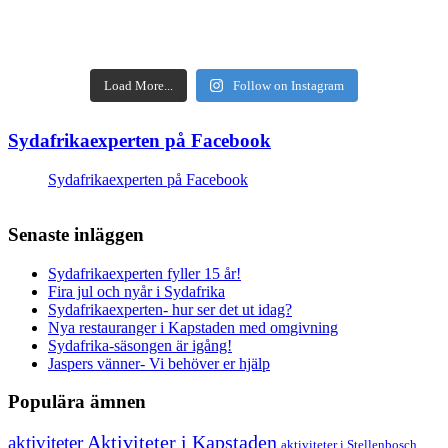
Load More...
Follow on Instagram
Sydafrikaexperten på Facebook
Sydafrikaexperten på Facebook
Senaste inläggen
Sydafrikaexperten fyller 15 år!
Fira jul och nyår i Sydafrika
Sydafrikaexperten- hur ser det ut idag?
Nya restauranger i Kapstaden med omgivning
Sydafrika-säsongen är igång!
Jaspers vänner- Vi behöver er hjälp
Populära ämnen
aktiviteter
Aktiviteter i Kapstaden
aktiviteter i Stellenbosch