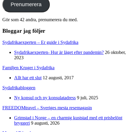
Prenumerera
Gör som 42 andra, prenumerera du med.
Bloggar jag följer
Sydafrikaexperten – Er guide i Sydafrika
Sydafrikaexperten- Hur är läget efter pandemin?
26 oktober,
2023
Familjen Kruger i Sydafrika
Allt har ett slut
12 augusti, 2017
Sydafrikabloggen
Ny konsul och ny konsulatadress
9 juli, 2025
FREEDOMtravel – Sveriges mesta resemagasin
Grimstad i Norge – en charmig kuststad med ett prisbelönt
bryggeri
9 augusti, 2026