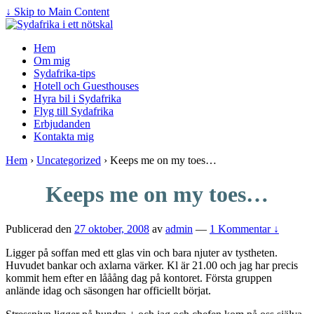
↓ Skip to Main Content
Hem
Om mig
Sydafrika-tips
Hotell och Guesthouses
Hyra bil i Sydafrika
Flyg till Sydafrika
Erbjudanden
Kontakta mig
Hem
›
Uncategorized
›
Keeps me on my toes…
Keeps me on my toes…
Publicerad den
27 oktober, 2008
av
admin
—
1 Kommentar ↓
Ligger på soffan med ett glas vin och bara njuter av tystheten.
Huvudet bankar och axlarna värker. Kl är 21.00 och jag har precis
kommit hem efter en lååång dag på kontoret. Första gruppen
anlände idag och säsongen har officiellt börjat.