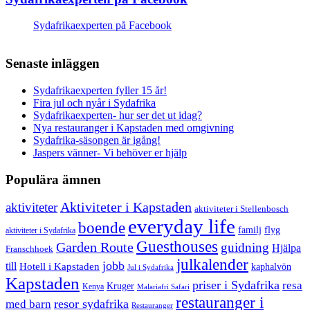
Sydafrikaexperten på Facebook
Senaste inläggen
Sydafrikaexperten fyller 15 år!
Fira jul och nyår i Sydafrika
Sydafrikaexperten- hur ser det ut idag?
Nya restauranger i Kapstaden med omgivning
Sydafrika-säsongen är igång!
Jaspers vänner- Vi behöver er hjälp
Populära ämnen
aktiviteter
Aktiviteter i Kapstaden
aktiviteter i Stellenbosch
everyday life
boende
familj
flyg
aktiviteter i Sydafrika
Guesthouses
Garden Route
guidning
Hjälpa
Franschhoek
julkalender
jobb
till
Hotell i Kapstaden
kaphalvön
Jul i Sydafrika
Kapstaden
priser i Sydafrika
resa
Kruger
Kenya
Malariafri Safari
restauranger i
resor sydafrika
med barn
Restauranger