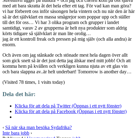
Stressnivn ligger på hundra + och jag och chefen kom på oss själva
med att bara skratta åt det hela efter ett tag. För vad kan man göra?
vi har förberett oss inför säsongen hela vintern och nu när den är här
så är det självklart en massa smågrejor som poppar upp och ställer
till det för oss… Vi har 3 olika program och grupper i landet
samtidigt, varav 2 av grupperna är helt nya produkter som aldrig
körts tidigare så självklart är man lite orolig…
jag är ett kontroll freak och pressen på mig själv (och alla andra) är
enorm.
Och även om jag stånkade och stönade mest hela dagen över allt
som gick snett så är det just detta jag älskar med mitt jobb! Och att
komma hem på kvällen och verkligen kunna njuta av ett glas vin
och bara slappna av..är helt underbart! Tomorrow is another day…
(Visited 78 times, 1 visits today)
Dela det här:
Klicka för att dela på Twitter (Öppnas i ett nytt fönster)
Klicka för att dela på Facebook (Öppnas i ett nytt fönster)
‹
Så när ska man besöka Sydafrika?
Inte bara jobb
›