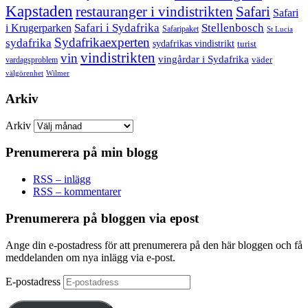
Kapstaden
restauranger i vindistrikten
Safari
Safari
Safari i Sydafrika
Stellenbosch
i Krugerparken
Safaripaket
St Lucia
Sydafrikaexperten
sydafrika
sydafrikas vindistrikt
turist
vindistrikten
vin
vingårdar i Sydafrika
väder
vardagsproblem
välgörenhet
Wilmer
Arkiv
Arkiv
Prenumerera på min blogg
RSS – inlägg
RSS – kommentarer
Prenumerera på bloggen via epost
Ange din e-postadress för att prenumerera på den här bloggen och få
meddelanden om nya inlägg via e-post.
E-postadress