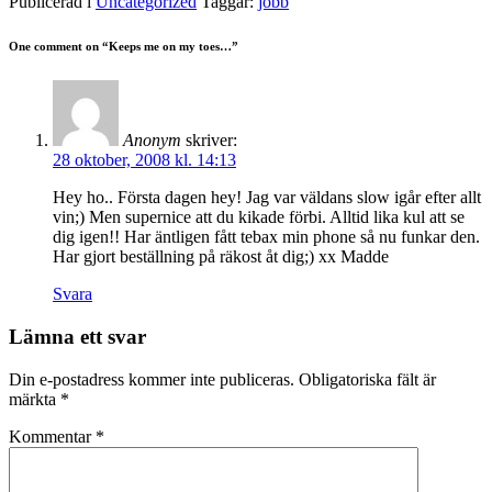
Publicerad i
Uncategorized
Taggar:
jobb
One comment on “
Keeps me on my toes…
”
Anonym
skriver:
28 oktober, 2008 kl. 14:13
Hey ho.. Första dagen hey! Jag var väldans slow igår efter allt
vin;) Men supernice att du kikade förbi. Alltid lika kul att se
dig igen!! Har äntligen fått tebax min phone så nu funkar den.
Har gjort beställning på räkost åt dig;) xx Madde
Svara
Lämna ett svar
Din e-postadress kommer inte publiceras.
Obligatoriska fält är
märkta
*
Kommentar
*