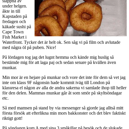
slappna av
under helgen.
åkte in till
Kapstaden på
fredagen och
käkade sushi på
Cape Town
Fish Market i
Waterfront. Tycker det är helt ok. Sen såg vi på film och avlutade
med några öl på puben. Nice!
På lördagen tog jag det lugnt hemma och kände mig huslig så
bestämde mig för att laga paj och sedan senare på kvällen även
munkar.
Min mor är en hejare på munkar och vore det inte för dem så vet jag
inte om klass 9F någonsin hade kommit iväg till London på
klassresa el någon av alla de andra sakerna vi samlade ihop till heller
för den delen. Mammas munkar går åt som smör på skyltsöndagar
etc.
Så med mamsen på stand by via messenger så gjorde jag alltså mitt
första försök att efterlikna min mors bakkonster och det blev faktiskt
riktigt gott!
På söndagen kom A med sina 3 småkillar på besök och de slukade