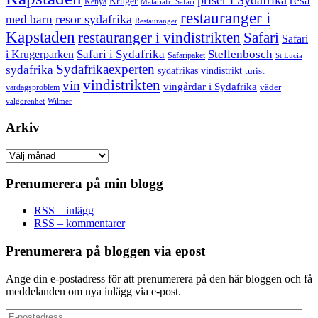
priser i Sydafrika
resa
Kruger
Kenya
Malariafri Safari
restauranger i
resor sydafrika
med barn
Restauranger
Kapstaden
restauranger i vindistrikten
Safari
Safari
Safari i Sydafrika
Stellenbosch
i Krugerparken
Safaripaket
St Lucia
Sydafrikaexperten
sydafrika
sydafrikas vindistrikt
turist
vindistrikten
vin
vingårdar i Sydafrika
väder
vardagsproblem
välgörenhet
Wilmer
Arkiv
Arkiv
Prenumerera på min blogg
RSS – inlägg
RSS – kommentarer
Prenumerera på bloggen via epost
Ange din e-postadress för att prenumerera på den här bloggen och få
meddelanden om nya inlägg via e-post.
E-