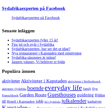
Sydafrikaexperten på Facebook
Sydafrikaexperten på Facebook
Senaste inläggen
Sydafrikaexperten fyller 15 år!
Fira jul och nyår i Sydafrika
Sydafrikaexperten- hur ser det ut idag?
Nya restauranger i Kapstaden med omgivning
Sydafrika-säsongen är igång!
Jaspers vänner- Vi behöver er hjälp
Populära ämnen
aktiviteter
Aktiviteter i Kapstaden
aktiviteter i Stellenbosch
everyday life
boende
familj
flyg
aktiviteter i Sydafrika
Guesthouses
Garden Route
guidning
Hjälpa
Franschhoek
julkalender
jobb
till
Hotell i Kapstaden
kaphalvön
Jul i Sydafrika
Kapstaden