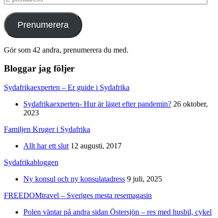
postadress
Prenumerera
Gör som 42 andra, prenumerera du med.
Bloggar jag följer
Sydafrikaexperten – Er guide i Sydafrika
Sydafrikaexperten- Hur är läget efter pandemin?
26 oktober,
2023
Familjen Kruger i Sydafrika
Allt har ett slut
12 augusti, 2017
Sydafrikabloggen
Ny konsul och ny konsulatadress
9 juli, 2025
FREEDOMtravel – Sveriges mesta resemagasin
Polen väntar på andra sidan Östersjön – res med husbil, cykel