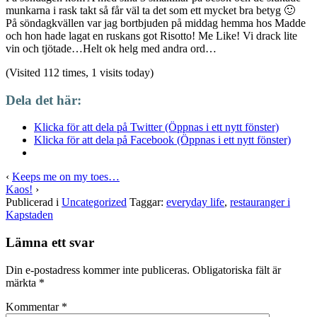
munkarna i rask takt så får väl ta det som ett mycket bra betyg 🙂
På söndagkvällen var jag bortbjuden på middag hemma hos Madde
och hon hade lagat en ruskans got Risotto! Me Like! Vi drack lite
vin och tjötade…Helt ok helg med andra ord…
(Visited 112 times, 1 visits today)
Dela det här:
Klicka för att dela på Twitter (Öppnas i ett nytt fönster)
Klicka för att dela på Facebook (Öppnas i ett nytt fönster)
‹
Keeps me on my toes…
Kaos!
›
Publicerad i
Uncategorized
Taggar:
everyday life
,
restauranger i
Kapstaden
Lämna ett svar
Din e-postadress kommer inte publiceras.
Obligatoriska fält är
märkta
*
Kommentar
*