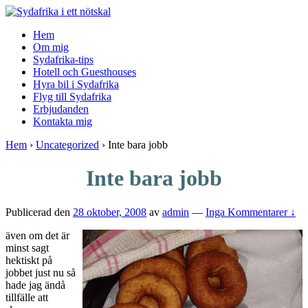
↓
Skip
Hem
to
Om mig
Main
Sydafrika-tips
Content
Hotell och Guesthouses
Hyra bil i Sydafrika
Flyg till Sydafrika
Erbjudanden
Kontakta mig
Hem
›
Uncategorized
›
Inte bara jobb
Inte bara jobb
Publicerad den
28 oktober, 2008
av
admin
—
Inga Kommentarer ↓
även om det är
minst sagt
hektiskt på
jobbet just nu så
hade jag ändå
tillfälle att