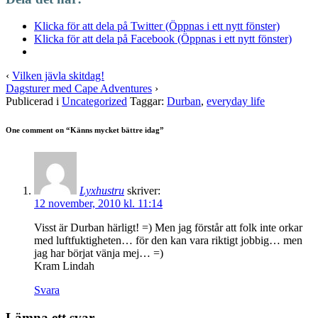
Klicka för att dela på Twitter (Öppnas i ett nytt fönster)
Klicka för att dela på Facebook (Öppnas i ett nytt fönster)
‹
Vilken jävla skitdag!
Dagsturer med Cape Adventures
›
Publicerad i
Uncategorized
Taggar:
Durban
,
everyday life
One comment on “
Känns mycket bättre idag
”
Lyxhustru
skriver:
12 november, 2010 kl. 11:14
Visst är Durban härligt! =) Men jag förstår att folk inte orkar
med luftfuktigheten… för den kan vara riktigt jobbig… men
jag har börjat vänja mej… =)
Kram Lindah
Svara
Lämna ett svar