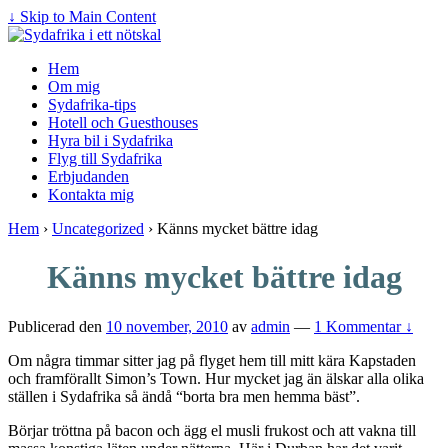
↓ Skip to Main Content
Hem
Om mig
Sydafrika-tips
Hotell och Guesthouses
Hyra bil i Sydafrika
Flyg till Sydafrika
Erbjudanden
Kontakta mig
Hem
›
Uncategorized
›
Känns mycket bättre idag
Känns mycket bättre idag
Publicerad den
10 november, 2010
av
admin
—
1 Kommentar ↓
Om några timmar sitter jag på flyget hem till mitt kära Kapstaden
och framförallt Simon’s Town. Hur mycket jag än älskar alla olika
ställen i Sydafrika så ändå “borta bra men hemma bäst”.
Börjar tröttna på bacon och ägg el musli frukost och att vakna till