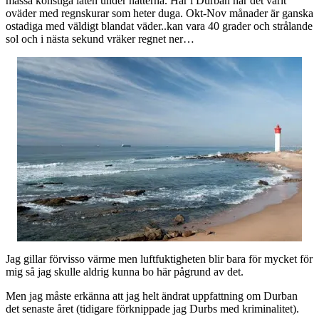
massa konstiga läten under nätterna. Här i Durban har det varit
oväder med regnskurar som heter duga. Okt-Nov månader är ganska
ostadiga med väldigt blandat väder..kan vara 40 grader och strålande
sol och i nästa sekund vräker regnet ner…
Jag gillar förvisso värme men luftfuktigheten blir bara för mycket för
mig så jag skulle aldrig kunna bo här pågrund av det.
Men jag måste erkänna att jag helt ändrat uppfattning om Durban
det senaste året (tidigare förknippade jag Durbs med kriminalitet).