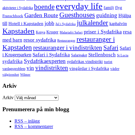
everyday life
boende
familj
flyg
aktiviteter i Sydafrika
Guesthouses
Garden Route
guidning
Hjälpa
Franschhoek
julkalender
jobb
till
Hotell i Kapstaden
kaphalvön
Jul i Sydafrika
Kapstaden
priser i Sydafrika
resa
Kruger
Kenya
Malariafri Safari
restauranger i
resor sydafrika
med barn
Restauranger
Kapstaden
restauranger i vindistrikten
Safari
Safari
Safari i Sydafrika
Stellenbosch
i Krugerparken
Safaripaket
St Lucia
Sydafrikaexperten
sydafrika
sydafrikas vindistrikt
turist
vindistrikten
vin
vingårdar i Sydafrika
väder
vardagsproblem
välgörenhet
Wilmer
Arkiv
Arkiv
Prenumerera på min blogg
RSS – inlägg
RSS – kommentarer