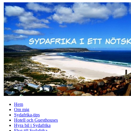
↓
Skip
to
Main
Content
Hem
Om mig
Sydafrika-tips
Hotell och Guesthouses
Hyra bil i Sydafrika
Flyg till Sydafrika