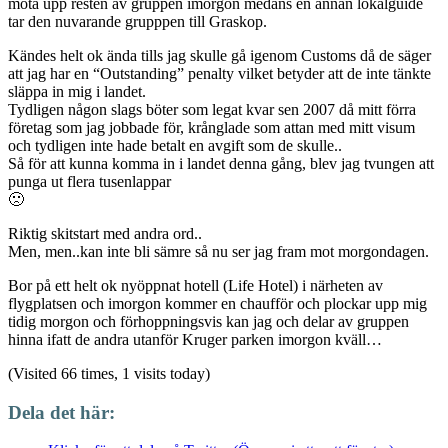
möta upp resten av gruppen imorgon medans en annan lokalguide
tar den nuvarande grupppen till Graskop.
Kändes helt ok ända tills jag skulle gå igenom Customs då de säger
att jag har en “Outstanding” penalty vilket betyder att de inte tänkte
släppa in mig i landet.
Tydligen någon slags böter som legat kvar sen 2007 då mitt förra
företag som jag jobbade för, krånglade som attan med mitt visum
och tydligen inte hade betalt en avgift som de skulle..
Så för att kunna komma in i landet denna gång, blev jag tvungen att
punga ut flera tusenlappar
🙁
Riktig skitstart med andra ord..
Men, men..kan inte bli sämre så nu ser jag fram mot morgondagen.
Bor på ett helt ok nyöppnat hotell (Life Hotel) i närheten av
flygplatsen och imorgon kommer en chaufför och plockar upp mig
tidig morgon och förhoppningsvis kan jag och delar av gruppen
hinna ifatt de andra utanför Kruger parken imorgon kväll…
(Visited 66 times, 1 visits today)
Dela det här: