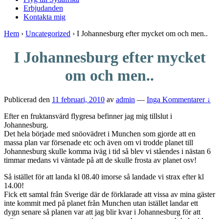
Erbjudanden
Kontakta mig
Hem
›
Uncategorized
›
I Johannesburg efter mycket om och men..
I Johannesburg efter mycket
om och men..
Publicerad den
11 februari, 2010
av
admin
—
Inga Kommentarer ↓
Efter en fruktansvärd flygresa befinner jag mig tillslut i
Johannesburg.
Det hela började med snöovädret i Munchen som gjorde att en
massa plan var försenade etc och även om vi trodde planet till
Johannesburg skulle komma iväg i tid så blev vi ståendes i nästan 6
timmar medans vi väntade på att de skulle frosta av planet osv!
Så istället för att landa kl 08.40 imorse så landade vi strax efter kl
14.00!
Fick ett samtal från Sverige där de förklarade att vissa av mina gäster
inte kommit med på planet från Munchen utan istället landar ett
dygn senare så planen var att jag blir kvar i Johannesburg för att