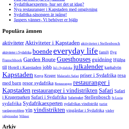
Sydafrikaexperten- hur ser det ut idag?
Nya restauranger i Kapstaden med omgivning
Sydafrika-säsongen är igång!
Jaspers vänner- Vi behöver er hjälp
Populära ämnen
aktiviteter
Aktiviteter i Kapstaden
aktiviteter i Stellenbosch
everyday life
boende
familj
flyg
aktiviteter i Sydafrika
Guesthouses
Garden Route
guidning
Hjälpa
Franschhoek
julkalender
jobb
till
Hotell i Kapstaden
kaphalvön
Jul i Sydafrika
Kapstaden
priser i Sydafrika
resa
Kruger
Kenya
Malariafri Safari
restauranger i
resor sydafrika
med barn
Restauranger
Kapstaden
restauranger i vindistrikten
Safari
Safari
Safari i Sydafrika
Stellenbosch
i Krugerparken
Safaripaket
St Lucia
Sydafrikaexperten
sydafrika
sydafrikas vindistrikt
turist
vindistrikten
vin
vingårdar i Sydafrika
väder
vardagsproblem
välgörenhet
Wilmer
Arkiv