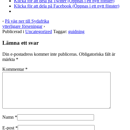
Klicka för att dela på Twitter (Öppnas i ett nytt fönster)
Klicka för att dela på Facebook (Öppnas i ett nytt fönster)
‹
På väg ner till Sydafrika
ytterligare förseningar
›
Publicerad i
Uncategorized
Taggar:
guidning
Lämna ett svar
Din e-postadress kommer inte publiceras.
Obligatoriska fält är
märkta
*
Kommentar
*
Namn
*
E-post
*