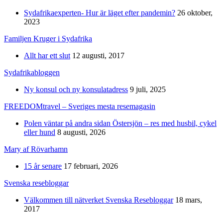
Sydafrikaexperten- Hur är läget efter pandemin?
26 oktober,
2023
Familjen Kruger i Sydafrika
Allt har ett slut
12 augusti, 2017
Sydafrikabloggen
Ny konsul och ny konsulatadress
9 juli, 2025
FREEDOMtravel – Sveriges mesta resemagasin
Polen väntar på andra sidan Östersjön – res med husbil, cykel
eller hund
8 augusti, 2026
Mary af Rövarhamn
15 år senare
17 februari, 2026
Svenska resebloggar
Välkommen till nätverket Svenska Resebloggar
18 mars,
2017