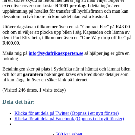
ha ett större skydd så rekommenderar jag att man väljer Super el
executive cover som kostar
R1001 per dag.
I detta ingår även
upphämtning på hotellet för transfer till hyrbilsfirman och man kan
dessutom ha två förare på kontraktet utan extra kostnad.
Utöver dagstaxan tillkommer även en sk “Contract Fee” på R43.00
och om ni väljer att plocka upp bilen i säg Kapstaden och lämna av
den i Port Elizabeth, tillkommer även en “One Way drop off fee” på
R400.00.
Maila mig på
info@sydafrikaexperten.se
så hjälper jag er göra en
bokning.
Betalningen sker på plats i Sydafrika när ni hämtat och lämnat bilen
och för att
garantera
bokningen krävs era kreditkorts detaljer som
ni kan lägga in över en säker länk på internet.
(Visited 246 times, 1 visits today)
Dela det här:
Klicka för att dela på Twitter (Öppnas i ett nytt fönster)
Klicka för att dela på Facebook (Öppnas i ett nytt fönster)
‹
500 kr i rabatt