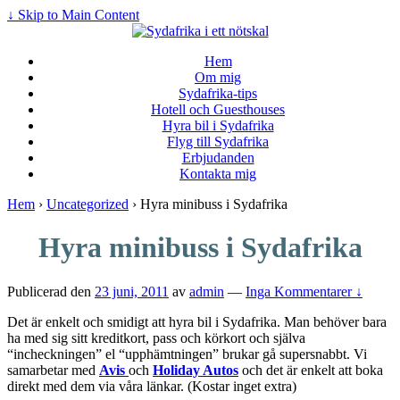
↓ Skip to Main Content
Hem
Om mig
Sydafrika-tips
Hotell och Guesthouses
Hyra bil i Sydafrika
Flyg till Sydafrika
Erbjudanden
Kontakta mig
Hem
›
Uncategorized
›
Hyra minibuss i Sydafrika
Hyra minibuss i Sydafrika
Publicerad den
23 juni, 2011
av
admin
—
Inga Kommentarer ↓
Det är enkelt och smidigt att hyra bil i Sydafrika. Man behöver bara
ha med sig sitt kreditkort, pass och körkort och själva
“incheckningen” el “upphämtningen” brukar gå supersnabbt. Vi
samarbetar med
Avis
och
Holiday Autos
och det är enkelt att boka
direkt med dem via våra länkar. (Kostar inget extra)