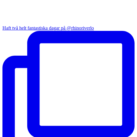
Haft två helt fantastiska dagar på @rhinoriverlo