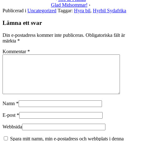
Glad Midsommar!
›
Publicerad i
Uncategorized
Taggar:
Hyra bil
,
Hyrbil Sydafrika
Lämna ett svar
Din e-postadress kommer inte publiceras.
Obligatoriska fält är
märkta
*
Kommentar
*
Namn
*
E-post
*
Webbsida
Spara mitt namn, min e-postadress och webbplats i denna