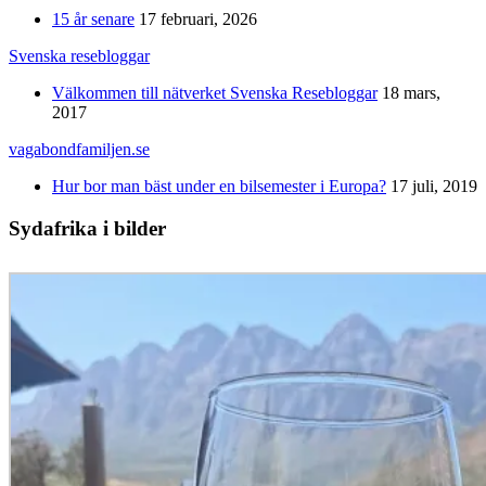
15 år senare
17 februari, 2026
Svenska resebloggar
Välkommen till nätverket Svenska Resebloggar
18 mars,
2017
vagabondfamiljen.se
Hur bor man bäst under en bilsemester i Europa?
17 juli, 2019
Sydafrika i bilder