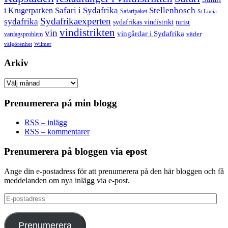
Safari i Sydafrika
Stellenbosch
i Krugerparken
Safaripaket
St Lucia
Sydafrikaexperten
sydafrika
sydafrikas vindistrikt
turist
vindistrikten
vin
vingårdar i Sydafrika
väder
vardagsproblem
välgörenhet
Wilmer
Arkiv
Arkiv
Prenumerera på min blogg
RSS – inlägg
RSS – kommentarer
Prenumerera på bloggen via epost
Ange din e-postadress för att prenumerera på den här bloggen och få
meddelanden om nya inlägg via e-post.
E-
postadress
Prenumerera