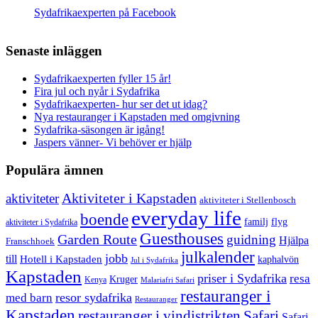
Sydafrikaexperten på Facebook
Senaste inläggen
Sydafrikaexperten fyller 15 år!
Fira jul och nyår i Sydafrika
Sydafrikaexperten- hur ser det ut idag?
Nya restauranger i Kapstaden med omgivning
Sydafrika-säsongen är igång!
Jaspers vänner- Vi behöver er hjälp
Populära ämnen
aktiviteter
Aktiviteter i Kapstaden
aktiviteter i Stellenbosch
everyday life
boende
familj
flyg
aktiviteter i Sydafrika
Guesthouses
Garden Route
guidning
Hjälpa
Franschhoek
julkalender
jobb
till
Hotell i Kapstaden
kaphalvön
Jul i Sydafrika
Kapstaden
priser i Sydafrika
resa
Kruger
Kenya
Malariafri Safari
restauranger i
resor sydafrika
med barn
Restauranger
Kapstaden
restauranger i vindistrikten
Safari
Safari