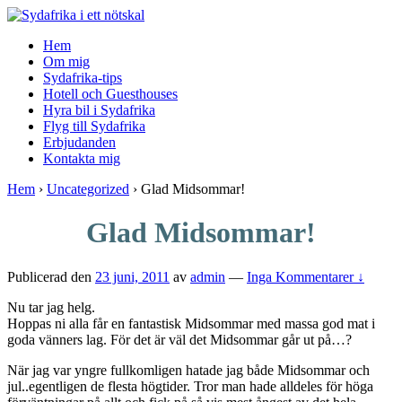
↓
Skip
Hem
to
Om mig
Main
Sydafrika-tips
Content
Hotell och Guesthouses
Hyra bil i Sydafrika
Flyg till Sydafrika
Erbjudanden
Kontakta mig
Hem
›
Uncategorized
›
Glad Midsommar!
Glad Midsommar!
Publicerad den
23 juni, 2011
av
admin
—
Inga Kommentarer ↓
Nu tar jag helg.
Hoppas ni alla får en fantastisk Midsommar med massa god mat i
goda vänners lag. För det är väl det Midsommar går ut på…?
När jag var yngre fullkomligen hatade jag både Midsommar och
jul..egentligen de flesta högtider. Tror man hade alldeles för höga