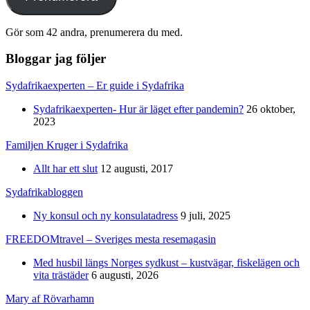
Gör som 42 andra, prenumerera du med.
Bloggar jag följer
Sydafrikaexperten – Er guide i Sydafrika
Sydafrikaexperten- Hur är läget efter pandemin?
26 oktober,
2023
Familjen Kruger i Sydafrika
Allt har ett slut
12 augusti, 2017
Sydafrikabloggen
Ny konsul och ny konsulatadress
9 juli, 2025
FREEDOMtravel – Sveriges mesta resemagasin
Med husbil längs Norges sydkust – kustvägar, fiskelägen och
vita trästäder
6 augusti, 2026
Mary af Rövarhamn