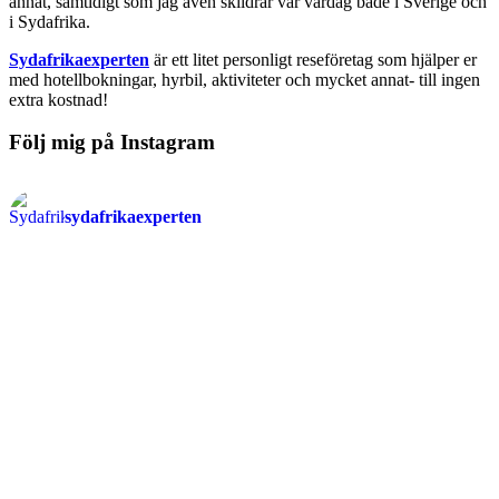
annat, samtidigt som jag även skildrar vår vardag både i Sverige och
i Sydafrika.
Sydafrikaexperten
är ett litet personligt reseföretag som hjälper er
med hotellbokningar, hyrbil, aktiviteter och mycket annat- till ingen
extra kostnad!
Följ mig på Instagram
sydafrikaexperten