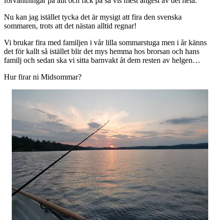
förväntningar på allt och fick på så vis mest ångest av det hela.
Nu kan jag istället tycka det är mysigt att fira den svenska
sommaren, trots att det nästan alltid regnar!
Vi brukar fira med familjen i vår lilla sommarstuga men i år känns
det för kallt så istället blir det mys hemma hos brorsan och hans
familj och sedan ska vi sitta barnvakt åt dem resten av helgen…
Hur firar ni Midsommar?