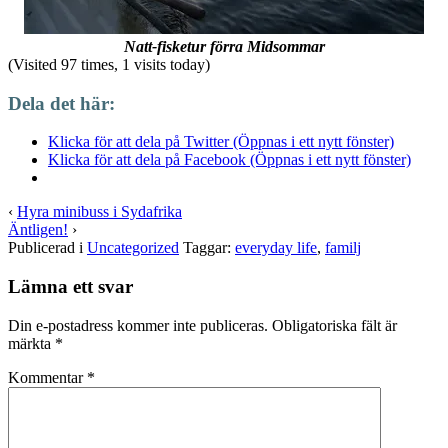
Natt-fisketur förra Midsommar
(Visited 97 times, 1 visits today)
Dela det här:
Klicka för att dela på Twitter (Öppnas i ett nytt fönster)
Klicka för att dela på Facebook (Öppnas i ett nytt fönster)
‹
Hyra minibuss i Sydafrika
Äntligen!
›
Publicerad i
Uncategorized
Taggar:
everyday life
,
familj
Lämna ett svar
Din e-postadress kommer inte publiceras.
Obligatoriska fält är
märkta
*
Kommentar
*