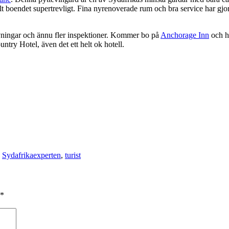
t boendet supertrevligt. Fina nyrenoverade rum och bra service har gjort
rovningar och ännu fler inspektioner. Kommer bo på
Anchorage Inn
och h
ry Hotel, även det ett helt ok hotell.
,
Sydafrikaexperten
,
turist
*