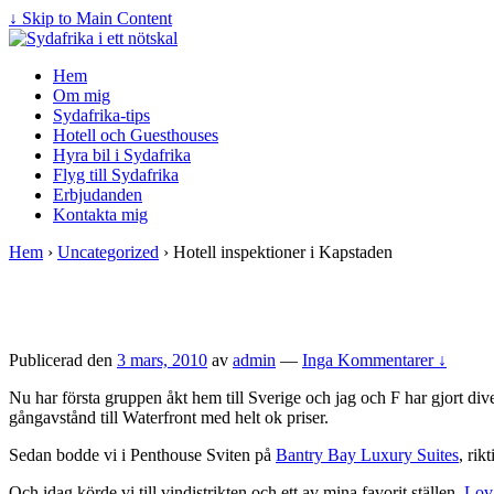
↓ Skip to Main Content
Hem
Om mig
Sydafrika-tips
Hotell och Guesthouses
Hyra bil i Sydafrika
Flyg till Sydafrika
Erbjudanden
Kontakta mig
Hem
›
Uncategorized
›
Hotell inspektioner i Kapstaden
Publicerad den
3 mars, 2010
av
admin
—
Inga Kommentarer ↓
Nu har första gruppen åkt hem till Sverige och jag och F har gjort div
gångavstånd till Waterfront med helt ok priser.
Sedan bodde vi i Penthouse Sviten på
Bantry Bay Luxury Suites
, rik
Och idag körde vi till vindistrikten och ett av mina favorit ställen,
Lov