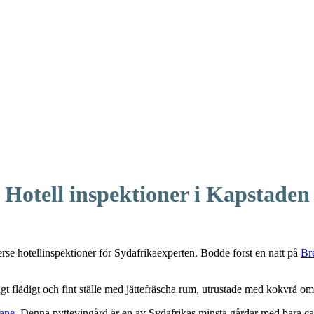
Hotell inspektioner i Kapstaden
erse hotellinspektioner för Sydafrikaexperten. Bodde först en natt på
Br
tigt flådigt och fint ställe med jättefräscha rum, utrustade med kokvrå om
ane
. Denna pyttevingård är en av Sydafrikas minsta gårdar med bara ca