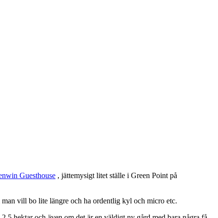
enwin Guesthouse
, jättemysigt litet ställe i Green Point på
 man vill bo lite längre och ha ordentlig kyl och micro etc.
 2.5 hektar och även om det är en väldigt ny gård med bara några få