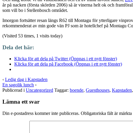
år på nacken (första skörden 2006) så är vinerna helt ok och framförall
som vill bo i Stellenbosch området.
Imorgon fortsätter resan längs R62 till Montagu för ytterligare vinp
rekommenderat av min gode vän PJ som är hotellchef på Montagu Count
(Visited 53 times, 1 visits today)
Dela det här:
Klicka för att dela på Twitter (Öppnas i ett nytt fönster)
Klicka för att dela på Facebook (Öppnas i ett nytt fönster)
‹
Ledig dag i Kapstaden
En sagolik lunch
›
Publicerad i
Uncategorized
Taggar:
boende
,
Guesthouses
,
Kapstaden
Lämna ett svar
Din e-postadress kommer inte publiceras.
Obligatoriska fält är märkta