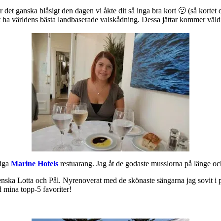
r det ganska blåsigt den dagen vi åkte dit så inga bra kort 🙁 (så kortet o
tt ha världens bästa landbaserade valskådning. Dessa jättar kommer väldi
niga
Marine Hotels
restuarang. Jag åt de godaste musslorna på länge oc
nska Lotta och Pål. Nyrenoverat med de skönaste sängarna jag sovit i på
 mina topp-5 favoriter!