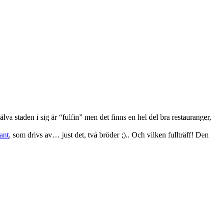
jälva staden i sig är “fulfin” men det finns en hel del bra restauranger,
ant
, som drivs av… just det, två bröder ;).. Och vilken fullträff! Den