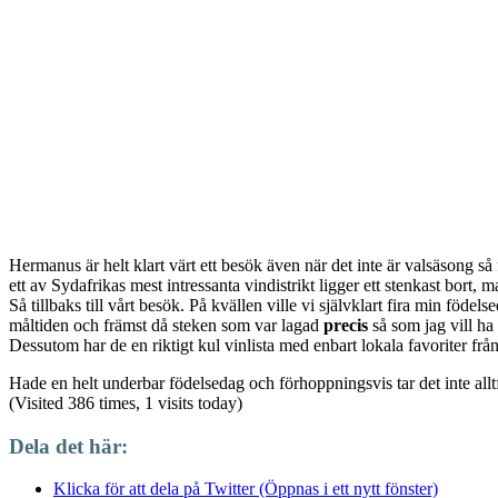
Hermanus är helt klart värt ett besök även när det inte är valsäsong så
ett av Sydafrikas mest intressanta vindistrikt ligger ett stenkast bort, 
Så tillbaks till vårt besök. På kvällen ville vi självklart fira min föde
måltiden och främst då steken som var lagad
precis
så som jag vill ha
Dessutom har de en riktigt kul vinlista med enbart lokala favoriter f
Hade en helt underbar födelsedag och förhoppningsvis tar det inte all
(Visited 386 times, 1 visits today)
Dela det här:
Klicka för att dela på Twitter (Öppnas i ett nytt fönster)