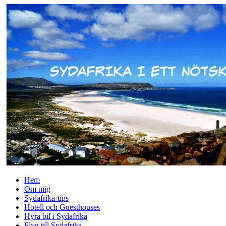
↓
Skip
to
Main
Content
Hem
Om mig
Sydafrika-tips
Hotell och Guesthouses
Hyra bil i Sydafrika
Flyg till Sydafrika