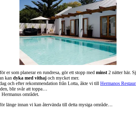
 för er som planerar en rundresa, gör ett stopp med
minst
2 nätter här. S
man kan
dyka med vithaj
och mycket mer.
lsedag och efter rekommendation från Lotta, åkte vi till
Hermanos Restaur
 den, blir svår att toppa…
rån Hermanus området.
tför länge innan vi kan återvända till detta mysiga område…