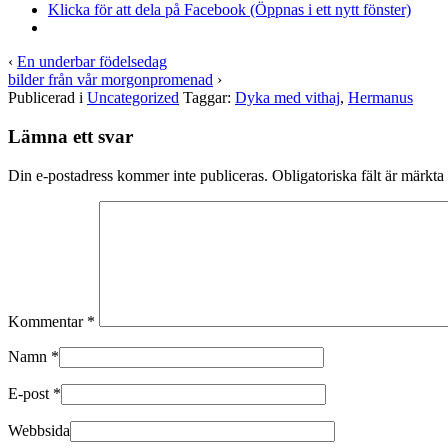
Klicka för att dela på Facebook (Öppnas i ett nytt fönster)
‹
En underbar födelsedag
bilder från vår morgonpromenad
›
Publicerad i
Uncategorized
Taggar:
Dyka med vithaj
,
Hermanus
Lämna ett svar
Din e-postadress kommer inte publiceras.
Obligatoriska fält är märkta
Kommentar
*
Namn
*
E-post
*
Webbsida