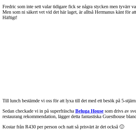
Fredric som inte sett valar tidigare fick se några stycken men tyvärr va
Men som ni säkert vet vid det här laget, är alltså Hermanus känt för a
Häftigt!
Till lunch bestämde vi oss för att lyxa till det med ett besök på 5-stjär
Sedan checkade vi in på superfräscha
Beluga House
som drivs av sve
restaurang rekommendation, lägger detta fantastiska Guesthouse bland
Kostar från R430 per person och natt så prisvärt är det också 🙂