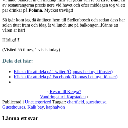
av restaurangerna precis nere vid havet och efter middagen tog vi ett
par drinkar på
Polana
. Mycket trevligt!
Så igår kom jag då äntligen hem till Stellenbosch och sedan dess har
solen tittat fram och idag åt vi lunch ute på balkongen..Känns att
våren är här!
Härligt!!!!
(Visited 55 times, 1 visits today)
Dela det här:
Klicka för att dela på Twitter (Öppnas i ett nytt fönster)
Klicka för att dela på Facebook (Öppnas i ett nytt fönster)
‹
Resor till Kenya?
Vandringstur i Kapstaden
›
Publicerad i
Uncategorized
Taggar:
chartfield
,
guesthouse
,
Guesthouses
,
Kalk bay
,
kaphalvön
Lämna ett svar