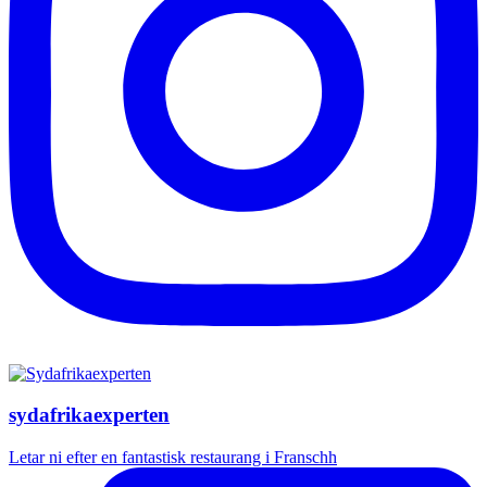
sydafrikaexperten
Letar ni efter en fantastisk restaurang i Franschh