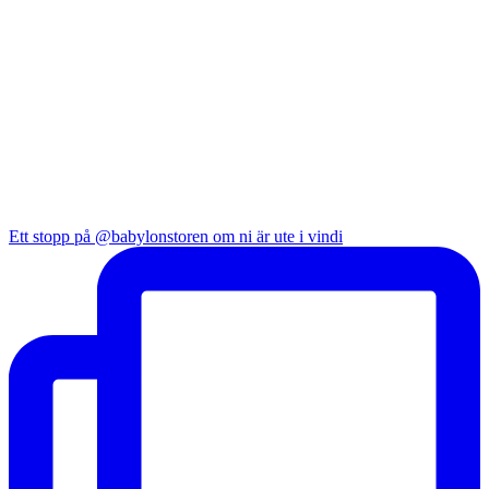
Ett stopp på @babylonstoren om ni är ute i vindi