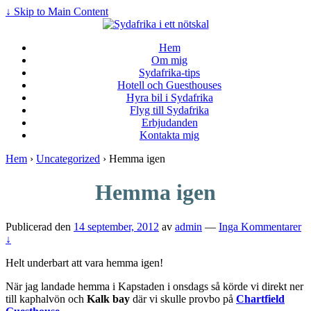
↓ Skip to Main Content
Hem
Om mig
Sydafrika-tips
Hotell och Guesthouses
Hyra bil i Sydafrika
Flyg till Sydafrika
Erbjudanden
Kontakta mig
Hem
›
Uncategorized
›
Hemma igen
Hemma igen
Publicerad den
14 september, 2012
av
admin
—
Inga Kommentarer
↓
Helt underbart att vara hemma igen!
När jag landade hemma i Kapstaden i onsdags så körde vi direkt ner
till kaphalvön och
Kalk bay
där vi skulle provbo på
Chartfield