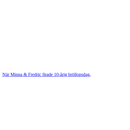
När Minna & Fredric firade 10-årig bröllopsdag,