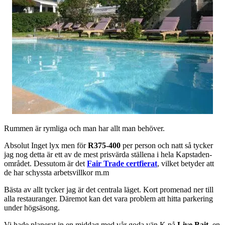
Rummen är rymliga och man har allt man behöver.
Absolut Inget lyx men för
R375-400
per person och natt så tycker
jag nog detta är ett av de mest prisvärda ställena i hela Kapstaden-
området. Dessutom är det
Fair Trade certfierat
, vilket betyder att
de har schyssta arbetsvillkor m.m
Bästa av allt tycker jag är det centrala läget. Kort promenad ner till
alla restauranger. Däremot kan det vara problem att hitta parkering
under högsäsong.
Vi hade planerat in en middag med vår goda vän K på
Live Bait
, en