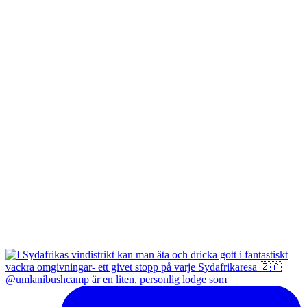
@umlanibushcamp är en liten, personlig lodge som