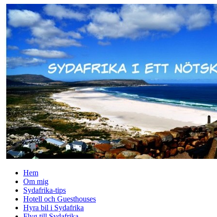
↓
Skip
to
Main
Content
Hem
Om mig
Sydafrika-tips
Hotell och Guesthouses
Hyra bil i Sydafrika
Flyg till Sydafrika