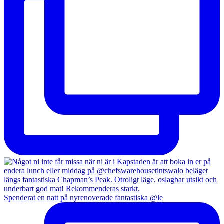
Spenderat en natt på nyrenoverade fantastiska @le