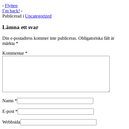
dela
dela
på
på
‹
Flytten
Twitter
Facebook
I´m back!
›
(Öppnas
(Öppnas
i
i
Publicerad i
Uncategorized
ett
ett
nytt
nytt
fönster)
fönster)
Lämna ett svar
Din e-postadress kommer inte publiceras.
Obligatoriska fält är
märkta
*
Kommentar
*
Namn
*
E-post
*
Webbsida