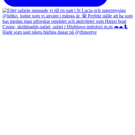
Hade som sagt några härliga dagar på @rhinorive