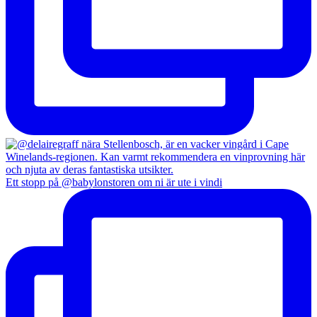
Ett stopp på @babylonstoren om ni är ute i vindi