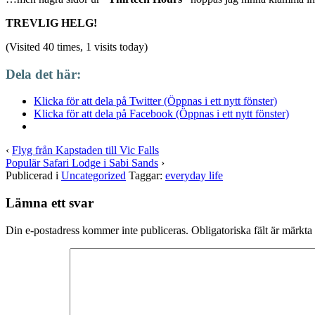
TREVLIG HELG!
(Visited 40 times, 1 visits today)
Dela det här:
Klicka för att dela på Twitter (Öppnas i ett nytt fönster)
Klicka för att dela på Facebook (Öppnas i ett nytt fönster)
‹
Flyg från Kapstaden till Vic Falls
Populär Safari Lodge i Sabi Sands
›
Publicerad i
Uncategorized
Taggar:
everyday life
Lämna ett svar
Din e-postadress kommer inte publiceras.
Obligatoriska fält är märkta