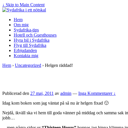
↓ Skip to Main Content
Hem
Om mig
Sydafrika-tips
Hotell och Guesthouses
Hyra bil i Sydafrika
Flyg till Sydafrika
Erbjudanden
Kontakta mig
Hem
›
Uncategorized
›
Helgen räddad!
Publicerad den
27 maj, 2011
av
admin
—
Inga Kommentarer ↓
Idag kom boken som jag väntat på så nu är helgen fixad 🙂
Nejdå, ikväll ska vi hem till goda vänner på middag och samma sak imo
jobb…
…men några sidor ur
“Thirteen Hours”
hoppas jag hinna klämma i