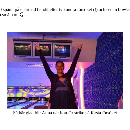
00 spänn på enarmad bandit efter typ andra försöket (!) och sedan bowla
m små barn 🙂
Så här glad blir Anna när hon får strike på första försöket