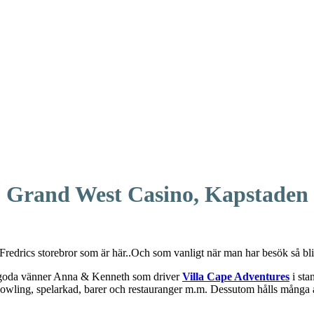
Grand West Casino, Kapstaden
edrics storebror som är här..Och som vanligt när man har besök så blir 
a goda vänner Anna & Kenneth som driver
Villa Cape Adventures
i sta
 bowling, spelarkad, barer och restauranger m.m. Dessutom hålls många a