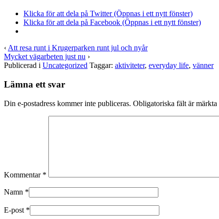
Klicka för att dela på Twitter (Öppnas i ett nytt fönster)
Klicka för att dela på Facebook (Öppnas i ett nytt fönster)
‹
Att resa runt i Krugerparken runt jul och nyår
Mycket vägarbeten just nu
›
Publicerad i
Uncategorized
Taggar:
aktiviteter
,
everyday life
,
vänner
Lämna ett svar
Din e-postadress kommer inte publiceras.
Obligatoriska fält är märkta
Kommentar
*
Namn
*
E-post
*