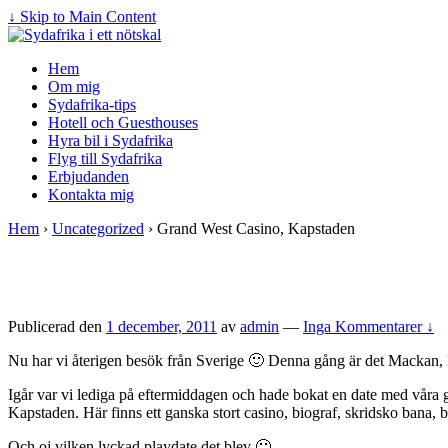
↓ Skip to Main Content
Hem
Om mig
Sydafrika-tips
Hotell och Guesthouses
Hyra bil i Sydafrika
Flyg till Sydafrika
Erbjudanden
Kontakta mig
Hem
›
Uncategorized
›
Grand West Casino, Kapstaden
Publicerad den
1 december, 2011
av
admin
—
Inga Kommentarer ↓
Nu har vi återigen besök från Sverige 🙂 Denna gång är det Mackan, Fr
Igår var vi lediga på eftermiddagen och hade bokat en date med vår
Kapstaden. Här finns ett ganska stort casino, biograf, skridsko bana,
Och oj vilken lyckad playdate det blev 🙂