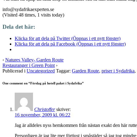
info@sydafrikaexperten.se
(Visited 48 times, 1 visits today)
Dela det här:
Klicka för att dela på Twitter (Öppnas i ett nytt fönster)
Klicka för att dela på Facebook (Öppnas i ett nytt fönster)
‹
Natures Valley- Garden Route
Restauranger i Green Point
›
Publicerad i
Uncategorized
Taggar:
Garden Route
,
priser i Sydafrika
,
One comment on “
Förslag på hotell paket i Sydafrika
”
Christoffer
skriver:
16 november, 2009 kl. 06:22
Jag är alldeles nyss hemkommen från nästan exakt den här rutten
Personligen är jag lite mer förtjust i småstäder så jag tog mindr