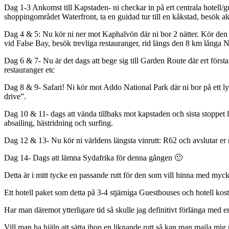
Dag 1-3 Ankomst till Kapstaden- ni checkar in på ert centrala hotell/g
shoppingområdet Waterfront, ta en guidad tur till en kåkstad, besök a
Dag 4 & 5: Nu kör ni ner mot Kaphalvön där ni bor 2 nätter. Kör den 
vid False Bay, besök trevliga restauranger, rid längs den 8 km lång
Dag 6 & 7- Nu är det dags att bege sig till Garden Route där ert först
restauranger etc
Dag 8 & 9- Safari! Ni kör mot Addo National Park där ni bor på ett ly
drive”.
Dag 10 & 11- dags att vända tillbaks mot kapstaden och sista stoppet
absailing, hästridning och surfing.
Dag 12 & 13- Nu kör ni världens längsta vinrutt: R62 och avslutar er r
Dag 14- Dags att lämna Sydafrika för denna gången 🙁
Detta är i mitt tycke en passande rutt för den som vill hinna med myck
Ett hotell paket som detta på 3-4 stjärniga Guesthouses och hotell kos
Har man däremot ytterligare tid så skulle jag definitivt förlänga med e
Vill man ha hjälp att sätta ihop en liknande rutt så kan man maila mig 