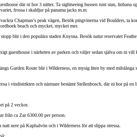
uesthouse där ni bor 3 nätter. Ta sightseeing bussen runt stan, linbana
kvariet, frossa i skaldjur på panama jacks m.m
vackra Chapman’s peak vägen, Besök pingvinerna vid Boulders, ta kort vi
a Nordhoek beach och mycket, mycket mer.
a stopp blir i den populära staden Knysna. Besök natur reservatet Feather
xigt guesthouse i närheten av parken och väljer sedan själva om ni vill
 längs Garden Route blir i Wilderness, en mysig liten by med milslånga 
esa i vindistrikten och närmare bestämt Stellenbosch, där ni bor på en l
et på 2 veckor.
tar från ca Zar 6300.00 per person.
n natt nere på Kaphalvön och i Wilderness för att slippa stressa.
på: