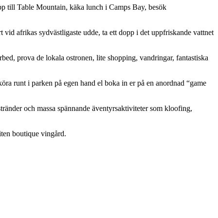
 upp till Table Mountain, käka lunch i Camps Bay, besök
d afrikas sydvästligaste udde, ta ett dopp i det uppfriskande vattnet
bed, prova de lokala ostronen, lite shopping, vandringar, fantastiska
 köra runt i parken på egen hand el boka in er på en anordnad “game
stränder och massa spännande äventyrsaktiviteter som kloofing,
iten boutique vingård.