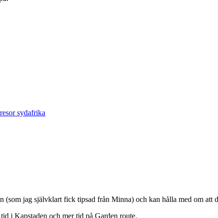
resor sydafrika
 (som jag självklart fick tipsad från Minna) och kan hålla med om att d
e tid i Kapstaden och mer tid på Garden route.