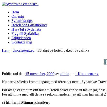
↓
Skip
Hem
to
Om mig
Main
Sydafrika-tips
Content
Hotell och Guesthouses
Hyra bil i Sydafrika
Flyg till Sydafrika
Erbjudanden
Kontakta mig
Hem
›
Uncategorized
›
Förslag på hotell paket i Sydafrika
F
Publicerad den
15 november, 2009
av
admin
—
1 Kommentar ↓
Nu har vi således kommit igång med företaget nere i Sydafrika: Travel
För att ge er ett hum om hur ett Hotell paket kan se ut tänkte jag tip
För att hinna med allt detta så rekommenderar jag att man har minst 2 v
så här har ni
Minnas klassiker
: