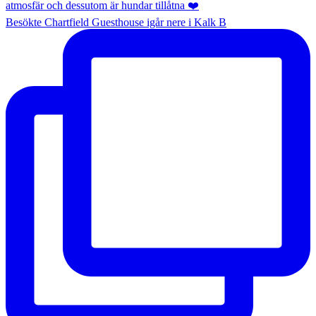
Besökte Chartfield Guesthouse igår nere i Kalk B