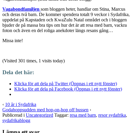
Vagabondfamiljen
som bloggen heter, handlar om Stina, Marcus
och deras två barn. De kommer spendera totalt 9 veckor i Sydafrika,
uppdelat på Kapstaden och KwaZulu Natal området och i bloggen
bjuder de på massa bra tips om hur det är att resa med barn, vackra
foton och även en del roliga anekdoter längs resans gång…
Missa inte!
(Visited 301 times, 1 visits today)
Dela det här:
Klicka för att dela på Twitter (Öppnas i ett nytt fönster)
Klicka för att dela på Facebook (Öppnas i ett nytt fönster)
‹
10 år i Sydafrika
Godahoppsudden med hop-on-hop off bussen
›
Publicerad i
Uncategorized
Taggar:
resa med barn
,
resor sydafrika
,
sydafrikablogg
Lämna ett svar