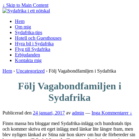
↓ Skip to Main Content
Hem
Om mig
Sydafrika-tips
Hotell och Guesthouses
Hyra bil i Sydafrika
Flyg till Sydafrika
Erbjudanden
Kontakta mig
Hem
›
Uncategorized
›
Följ Vagabondfamiljen i Sydafrika
Följ Vagabondfamiljen i
Sydafrika
Publicerad den
24 januari, 2017
av
admin
—
Inga Kommentarer ↓
Finns massa bra bloggar med Sydafrika-inlägg och hundratals tips
och kommer skriva ett eget inlägg med länkar lite längre fram, men
blev nyligen länkad av Stina när hon skrev om hur de förbereder sin