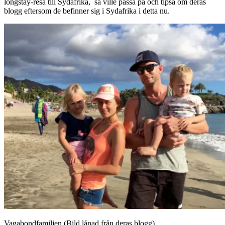
longstay-resa till Sydafrika, så ville passa på och tipsa om deras
blogg eftersom de befinner sig i Sydafrika i detta nu.
Vagabondfamiljen (Bild lånad från deras blogg)