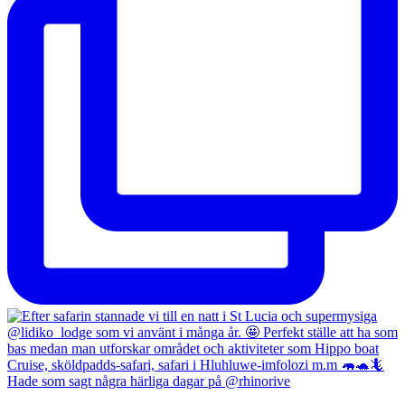
Hade som sagt några härliga dagar på @rhinorive