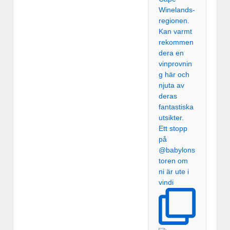
Ett stopp
på
@babylons
toren om
ni är ute i
vindi