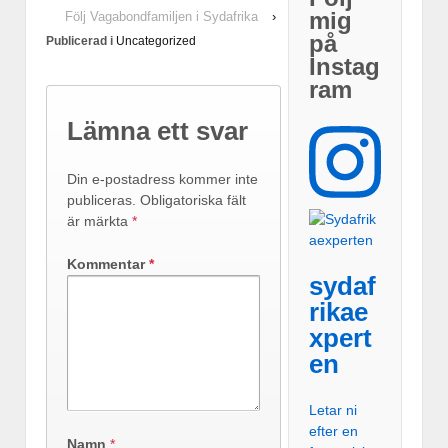
mig
Följ Vagabondfamiljen i Sydafrika
›
på
Publicerad i
Uncategorized
Instag
ram
Lämna ett svar
Din e-postadress kommer inte
publiceras.
Obligatoriska fält
är märkta
*
Kommentar
*
sydaf
rikae
xpert
en
Letar ni
efter en
Namn
*