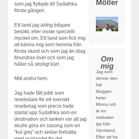
Möller
som jag flyttade till Sydafrika
första gången.
Ett land jag aldrig tidigare
besökt, eller visste speciellt
mycket om. Ett land som fick mig
att känna mig som hemma från
första stund och som jag än idag
Om
förundras över och som jag
håller så otroligt kärt.
mig
Jag som
skriver den
Mitt andra hem.
här
bloggen
Jag hade fått jobb som
heter
reseledare för ett svenskt
Minna och
resebolag som precis hade
är en
startat upp Sydafrika som en
reslusten
destination och tanken var att jag
tjej från
skulle göra en säsong som en
Värmland.
“kul grej” och sedan fortsätta
Efter att ha
med guidandet för det