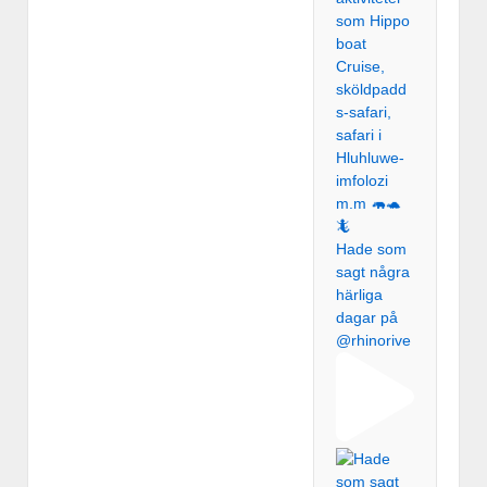
Hade som
sagt några
härliga
dagar på
@rhinorive