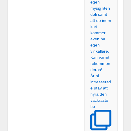
Är ni
intresserad
e utav att
hyra den
vackraste
bo