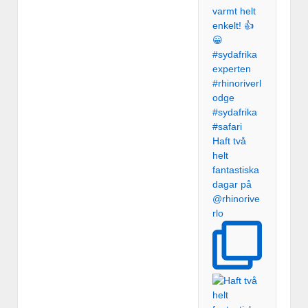
Haft två
helt
fantastiska
dagar på
@rhinorive
rlo