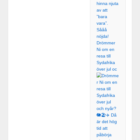
Drömmer
Ni om en
resa till
Sydafrika
över jul oc