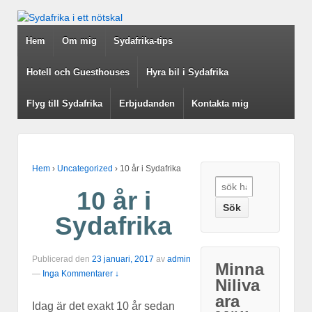
Hem
Om mig
Sydafrika-tips
Hotell och Guesthouses
Hyra bil i Sydafrika
Flyg till Sydafrika
Erbjudanden
Kontakta mig
Hem
›
Uncategorized
›
10 år i Sydafrika
Search for:
10 år i
Sydafrika
Publicerad den
23 januari, 2017
av
admin
Minna
—
Inga Kommentarer ↓
Niliva
ara
Idag är det exakt 10 år sedan