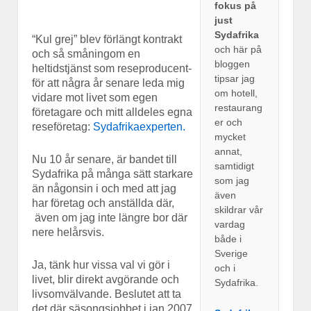
fokus på
just
Sydafrika
“Kul grej” blev förlängt kontrakt
och här på
och så småningom en
bloggen
heltidstjänst som reseproducent-
tipsar jag
för att några år senare leda mig
om hotell,
vidare mot livet som egen
restaurang
företagare och mitt alldeles egna
er och
reseföretag:
Sydafrikaexperten.
mycket
annat,
Nu 10 år senare, är bandet till
samtidigt
Sydafrika på många sätt starkare
som jag
än någonsin i och med att jag
även
har företag och anställda där,
skildrar vår
även om jag inte längre bor där
vardag
nere helårsvis.
både i
Sverige
Ja, tänk hur vissa val vi gör i
och i
livet, blir direkt avgörande och
Sydafrika.
livsomvälvande. Beslutet att ta
det där säsongsjobbet i jan 2007