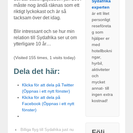
Sydafrika
måste nog ändå räknas som ett
experten
riktigt lyckokast och är så
är ett litet
tacksam över det idag.
personligt
reseföreta
Blir intressant och se hur min
g som
relation till Sydafrika ser ut om
hjälper er
ytterligare 10 år…
med
hotellbokni
ngar,
(Visited 155 times, 1 visits today)
hyrbil,
Dela det här:
aktiviteter
och
mycket
Klicka för att dela på Twitter
annat- till
(Öppnas i ett nytt fönster)
ingen extra
Klicka för att dela på
kostnad!
Facebook (Öppnas i ett nytt
fönster)
‹
Billiga flyg till Sydafrika just nu
Följ