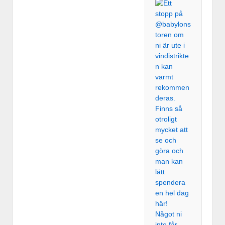
Något ni
inte får