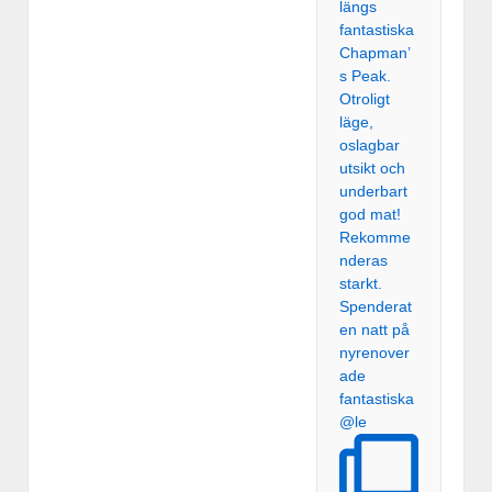
Spenderat
en natt på
nyrenover
ade
fantastiska
@le