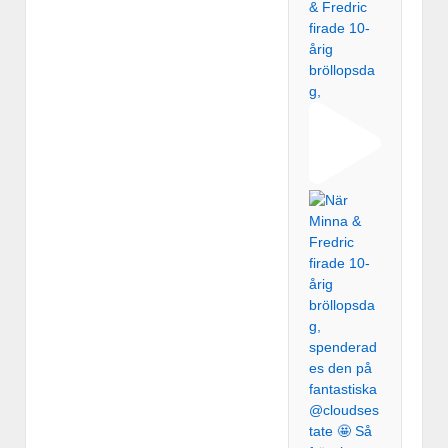
& Fredric
firade 10-
årig
bröllopsda
g,