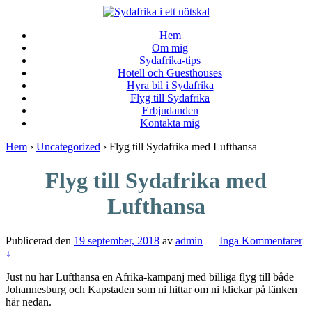
↓
Skip
Hem
to
Om mig
Main
Sydafrika-tips
Content
Hotell och Guesthouses
Hyra bil i Sydafrika
Flyg till Sydafrika
Erbjudanden
Kontakta mig
Hem
›
Uncategorized
›
Flyg till Sydafrika med Lufthansa
Flyg till Sydafrika med
Lufthansa
Publicerad den
19 september, 2018
av
admin
—
Inga Kommentarer
↓
Just nu har Lufthansa en Afrika-kampanj med billiga flyg till både
Johannesburg och Kapstaden som ni hittar om ni klickar på länken
här nedan.