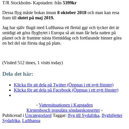
T/R Stockholm- Kapstaden: från
5399kr
Dessa flyg måste bokas innan
8 oktober 2018
och man kan resa
fram till
slutet på maj 2019.
Jag har själv flugit med Lufthansa ett flertal ggr och tycker det är
smidigt att göra flygbytet i Europa så att man får hela natten på
planet och är framme nästa förmiddag och fortfarande hinner göra
en hel del sin första dag på plats.
(Visited 512 times, 1 visits today)
Dela det här:
Klicka för att dela på Twitter (Öppnas i ett nytt fönster)
Klicka för att dela på Facebook (Öppnas i ett nytt fönster)
‹
Vattensituationen i Kapstaden
Kirstenbosch populära söndagskonserter
›
Publicerad i
Uncategorized
Taggar:
flyg till Sydafrika
,
flygbiljetter
Sydafrika
,
Lufthansa