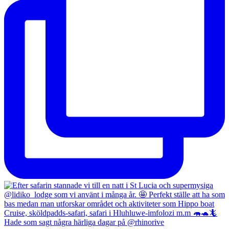
Hade som sagt några härliga dagar på @rhinorive