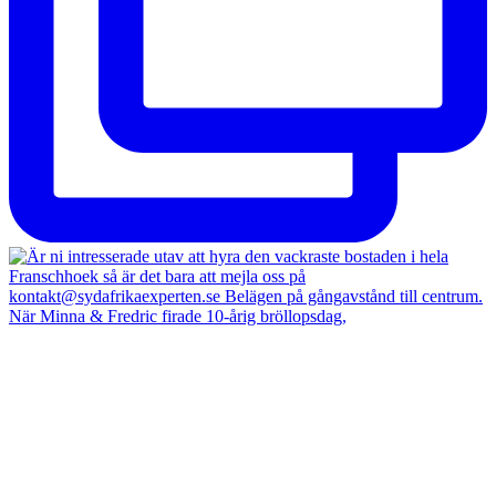
När Minna & Fredric firade 10-årig bröllopsdag,