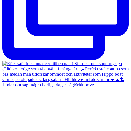
Hade som sagt några härliga dagar på @rhinorive