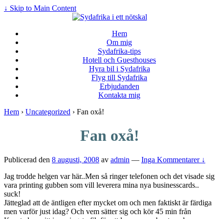
↓ Skip to Main Content
Hem
Om mig
Sydafrika-tips
Hotell och Guesthouses
Hyra bil i Sydafrika
Flyg till Sydafrika
Erbjudanden
Kontakta mig
Hem
›
Uncategorized
›
Fan oxå!
Fan oxå!
Publicerad den
8 augusti, 2008
av
admin
—
Inga Kommentarer ↓
Jag trodde helgen var här..Men så ringer telefonen och det visade sig
vara printing gubben som vill leverera mina nya businesscards..
suck!
Jätteglad att de äntligen efter mycket om och men faktiskt är färdiga
men varför just idag? Och vem sätter sig och kör 45 min från