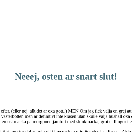
Neeej, osten ar snart slut!
 efter. (eller nej, allt det ar oxa gott..) MEN Om jag fick valja en grej at
 vasterbotten men ar definitivt inte krasen utan skulle valja hushall oxa 
agit en ost macka pa morgonen jamfort med skinkmacka, grot el flingor t e
ligt att en stor del av min vikt i resvaskan prioriterades just for ost. Ak