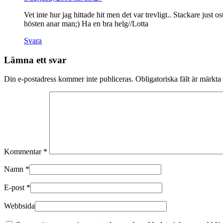
Vet inte hur jag hittade hit men det var trevligt.. Stackare just
hösten anar man;) Ha en bra helg//Lotta
Svara
Lämna ett svar
Din e-postadress kommer inte publiceras.
Obligatoriska fält är märkta
Kommentar
*
Namn
*
E-post
*
Webbsida