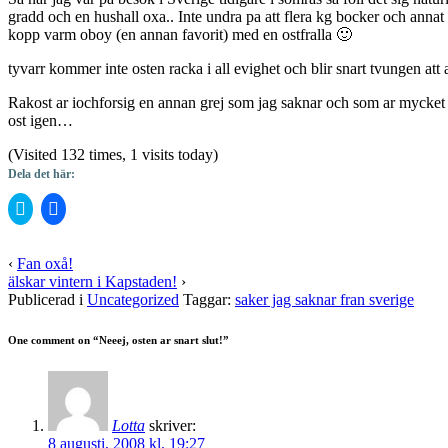
gradd och en hushall oxa.. Inte undra pa att flera kg bocker och anna
kopp varm oboy (en annan favorit) med en ostfralla 🙂
tyvarr kommer inte osten racka i all evighet och blir snart tvungen att
Rakost ar iochforsig en annan grej som jag saknar och som ar mycket lat
ost igen…
(Visited 132 times, 1 visits today)
Dela det här:
Klicka
Klicka
för
för
att
att
dela
dela
på
på
‹
Fan oxå!
Twitter
Facebook
älskar vintern i Kapstaden!
›
(Öppnas
(Öppnas
i
i
Publicerad i
Uncategorized
Taggar:
saker jag saknar fran sverige
ett
ett
nytt
nytt
fönster)
fönster)
One comment on “
Neeej, osten ar snart slut!
”
Lotta
skriver:
8 augusti, 2008 kl. 19:27