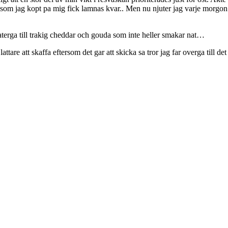
t som jag kopt pa mig fick lamnas kvar.. Men nu njuter jag varje morgon
 aterga till trakig cheddar och gouda som inte heller smakar nat…
tare att skaffa eftersom det gar att skicka sa tror jag far overga till de