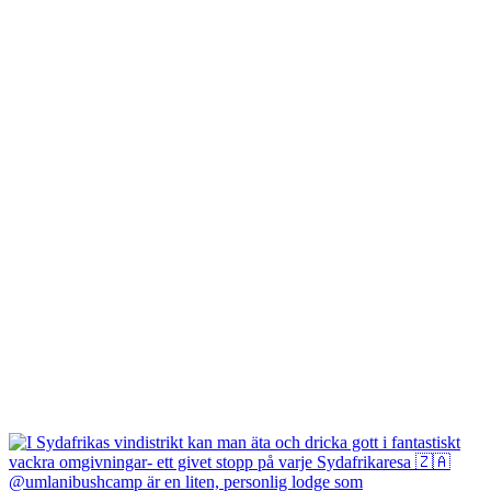
@umlanibushcamp är en liten, personlig lodge som