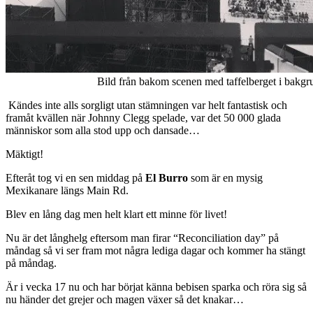
Bild från bakom scenen med taffelberget i bakg
Kändes inte alls sorgligt utan stämningen var helt fantastisk och
framåt kvällen när Johnny Clegg spelade, var det 50 000 glada
människor som alla stod upp och dansade…
Mäktigt!
Efteråt tog vi en sen middag på
El Burro
som är en mysig
Mexikanare längs Main Rd.
Blev en lång dag men helt klart ett minne för livet!
Nu är det långhelg eftersom man firar “Reconciliation day” på
måndag så vi ser fram mot några lediga dagar och kommer ha stängt
på måndag.
Är i vecka 17 nu och har börjat känna bebisen sparka och röra sig så
nu händer det grejer och magen växer så det knakar…