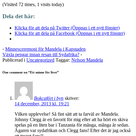
(Visited 72 times, 1 visits today)
Dela det här:
Klicka för att dela på Twitter (Öppnas i ett nytt fönster)
Klicka för att dela på Facebook (Öppnas i ett nytt fönster)
‹
Minnesceremoni för Mandela i Kapstaden
Växla pengar innan resan till Sydafrika?
›
Publicerad i
Uncategorized
Taggar:
Nelson Mandela
One comment on “
Ett minne för livet
”
Bokcaféet i byn
skriver:
14 december, 2013 kl. 19:21
Vilken upplevelse! Så fint sätt att ta farväl av Mandela.
Johnny Clegg är en favorit för mig efter att ha hört en skiva
spelas på en liten bar i Tanzania för många, många år sedan.
Ägaren var sydafrikan och Clegg fans! Efter det är jag också
ett troget fans!!