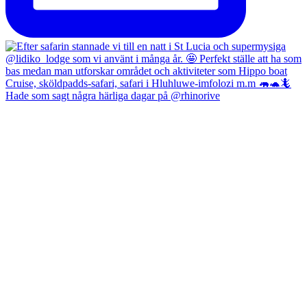
Hade som sagt några härliga dagar på @rhinorive