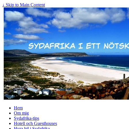
↓ Skip to Main Content
Hem
Om mig
Sydafrika-tips
Hotell och Guesthouses
Hyra bil i Sydafrika