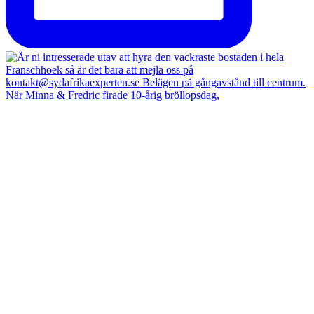
När Minna & Fredric firade 10-årig bröllopsdag,