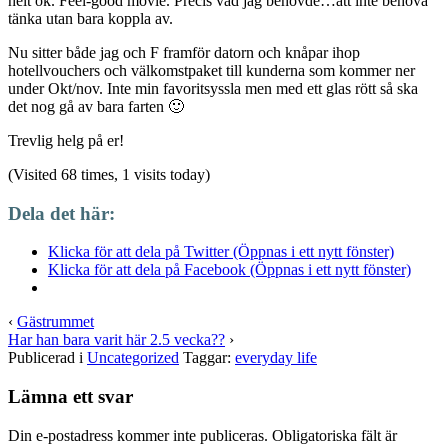
helt ok. Feel-good movie. Precis vad jag behövde…att inte behöva
tänka utan bara koppla av.
Nu sitter både jag och F framför datorn och knåpar ihop
hotellvouchers och välkomstpaket till kunderna som kommer ner
under Okt/nov. Inte min favoritsyssla men med ett glas rött så ska
det nog gå av bara farten 🙂
Trevlig helg på er!
(Visited 68 times, 1 visits today)
Dela det här:
Klicka för att dela på Twitter (Öppnas i ett nytt fönster)
Klicka för att dela på Facebook (Öppnas i ett nytt fönster)
‹
Gästrummet
Har han bara varit här 2.5 vecka??
›
Publicerad i
Uncategorized
Taggar:
everyday life
Lämna ett svar
Din e-postadress kommer inte publiceras.
Obligatoriska fält är