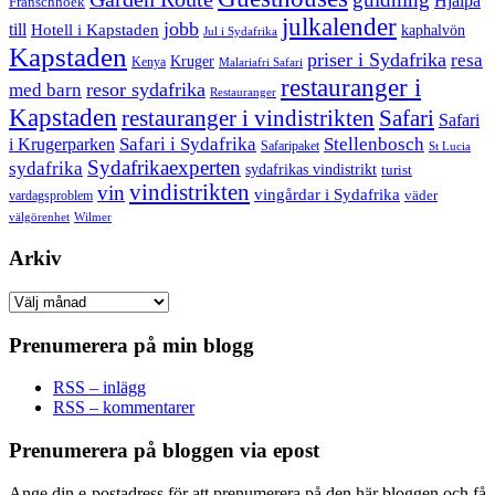
Hjälpa
Franschhoek
julkalender
jobb
till
Hotell i Kapstaden
kaphalvön
Jul i Sydafrika
Kapstaden
priser i Sydafrika
resa
Kruger
Kenya
Malariafri Safari
restauranger i
resor sydafrika
med barn
Restauranger
Kapstaden
restauranger i vindistrikten
Safari
Safari
Safari i Sydafrika
Stellenbosch
i Krugerparken
Safaripaket
St Lucia
Sydafrikaexperten
sydafrika
sydafrikas vindistrikt
turist
vindistrikten
vin
vingårdar i Sydafrika
väder
vardagsproblem
välgörenhet
Wilmer
Arkiv
Arkiv
Prenumerera på min blogg
RSS – inlägg
RSS – kommentarer
Prenumerera på bloggen via epost
Ange din e-postadress för att prenumerera på den här bloggen och få