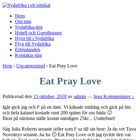
↓
Skip
Hem
to
Om mig
Main
Sydafrika-tips
Content
Hotell och Guesthouses
Hyra bil i Sydafrika
Flyg till Sydafrika
Erbjudanden
Kontakta mig
Hem
›
Uncategorized
›
Eat Pray Love
Eat Pray Love
Publicerad den
15 oktober, 2010
av
admin
—
Inga Kommentarer ↓
Igår gick jag och F på en date. Vi käkade middag och gick på bio
och hela kalaset kostade runt 200 spänn för oss båda 🙂
Bion på närmsta ställe kostar nämligen 25kr…Underbart!
Såg Julia Roberts senaste (eller som F sa till sin bror: Ja du vet Tuva
Novotnys senaste..ha ha 🙂 Eat Pray Love och jag tyckte den var