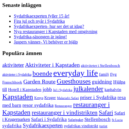
Senaste inläggen
Sydafrikaexperten fyller 15 år!
Fira jul och nyår i Sydafrika
Sydafrikaexperten- hur ser det ut idag?
Nya restauranger i Kapstaden med omgivning
Sydafrika-säsongen är igång!
Jaspers vänner- Vi behöver er hjälp
Populära ämnen
aktiviteter
Aktiviteter i Kapstaden
aktiviteter i Stellenbosch
everyday life
boende
familj
flyg
aktiviteter i Sydafrika
Guesthouses
Garden Route
guidning
Hjälpa
Franschhoek
julkalender
jobb
till
Hotell i Kapstaden
kaphalvön
Jul i Sydafrika
Kapstaden
priser i Sydafrika
resa
Kruger
Kenya
Malariafri Safari
restauranger i
resor sydafrika
med barn
Restauranger
Kapstaden
restauranger i vindistrikten
Safari
Safari
Safari i Sydafrika
Stellenbosch
i Krugerparken
Safaripaket
St Lucia
Sydafrikaexperten
sydafrika
sydafrikas vindistrikt
turist