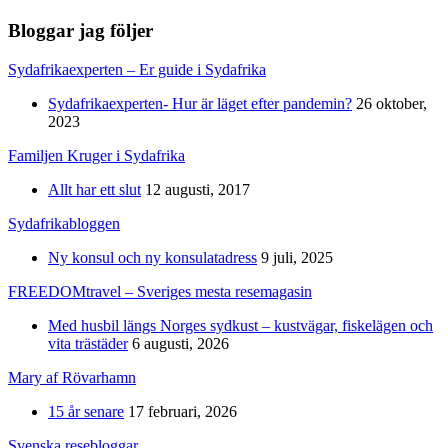
Bloggar jag följer
Sydafrikaexperten – Er guide i Sydafrika
Sydafrikaexperten- Hur är läget efter pandemin?
26 oktober,
2023
Familjen Kruger i Sydafrika
Allt har ett slut
12 augusti, 2017
Sydafrikabloggen
Ny konsul och ny konsulatadress
9 juli, 2025
FREEDOMtravel – Sveriges mesta resemagasin
Med husbil längs Norges sydkust – kustvägar, fiskelägen och
vita trästäder
6 augusti, 2026
Mary af Rövarhamn
15 år senare
17 februari, 2026
Svenska resebloggar