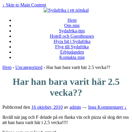
↓ Skip to Main Content
Hem
Om mig
Sydafrika-tips
Hotell och Guesthouses
Hyra bil i Sydafrika
Flyg till Sydafrika
Erbjudanden
Kontakta mig
Hem
›
Uncategorized
›
Har han bara varit här 2.5 vecka??
Har han bara varit här 2.5
vecka??
Publicerad den
16 oktober, 2010
av
admin
—
Inga Kommentarer ↓
Ikväll när jag och F delade på en flaska vin och pizza så slog det oss
att han bara varit här i 2.5 vecka!!!!