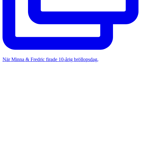
När Minna & Fredric firade 10-årig bröllopsdag,