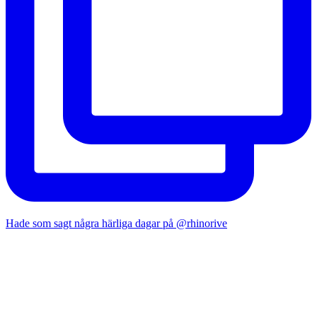
Hade som sagt några härliga dagar på @rhinorive