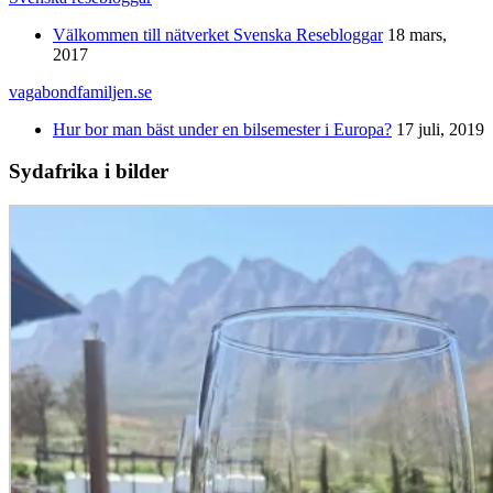
Välkommen till nätverket Svenska Resebloggar
18 mars,
2017
vagabondfamiljen.se
Hur bor man bäst under en bilsemester i Europa?
17 juli, 2019
Sydafrika i bilder