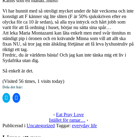
Känns som en månad..minst!
Vi har hunnit med så otroligt mycket under de här veckorna och inte
konstigt att F känner sig lite sliten (F är 50% sjukskriven efter en
olycka för ca 10 år sedan), så alla nya intryck och hårt jobb som
varit för att få ordning i huset, börjar nu sätta sina spår…
Att leka Maria Montazami kan låta enkelt men med svår tinnitus m
ständigt pip i öronen och en krävande Minna som vill att allt ska
fixas NU, så tror jag min älskling förtjänar att få leva lyxhustruliv på
riktigt ett tag.
Fredric, du är världens bästa! Och jag kan inte tänka mig ett liv i
Sydafrika utan dig.
Så enkelt är det.
(Visited 56 times, 1 visits today)
Dela det här:
Klicka
Klicka
för
för
att
att
dela
dela
på
på
‹
Eat Pray Love
Twitter
Facebook
Istället för ramar…
›
(Öppnas
(Öppnas
i
i
Publicerad i
Uncategorized
Taggar:
everyday life
ett
ett
nytt
nytt
fönster)
fönster)