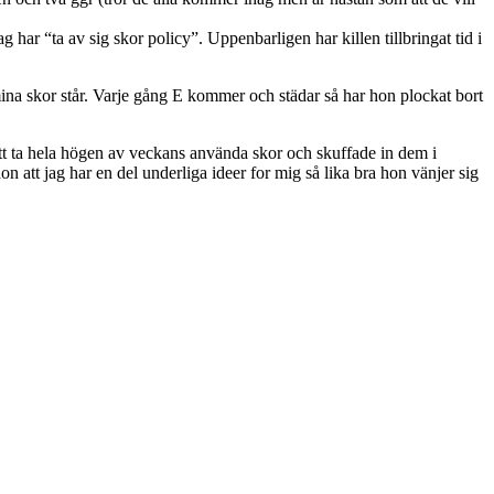
ar “ta av sig skor policy”. Uppenbarligen har killen tillbringat tid i
 mina skor står. Varje gång E kommer och städar så har hon plockat bort
tt ta hela högen av veckans använda skor och skuffade in dem i
n att jag har en del underliga ideer for mig så lika bra hon vänjer sig