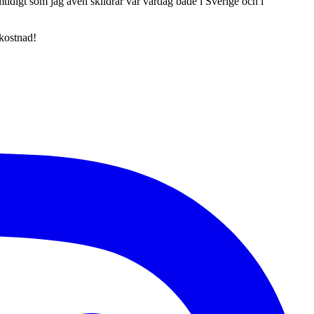
tidigt som jag även skildrar vår vardag både i Sverige och i
 kostnad!