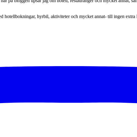
här på bloggen tipsar jag om hotell, restauranger och mycket annat, sam
ed hotellbokningar, hyrbil, aktiviteter och mycket annat- till ingen extra