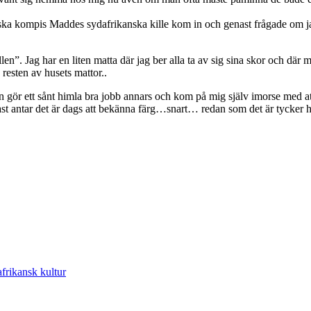
ka kompis Maddes sydafrikanska kille kom in och genast frågade om jag h
en”. Jag har en liten matta där jag ber alla ta av sig sina skor och där
 resten av husets mattor..
on gör ett sånt himla bra jobb annars och kom på mig själv imorse med a
ast antar det är dags att bekänna färg…snart… redan som det är tycker ho
frikansk kultur