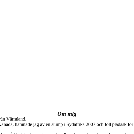
Om mig
från Värmland.
 Kanada, hamnade jag av en slump i Sydafrika 2007 och föll pladask för 