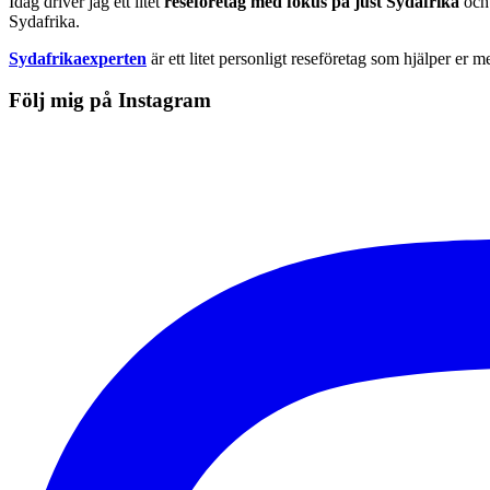
Idag driver jag ett litet
reseföretag med fokus på just Sydafrika
och 
Sydafrika.
Sydafrikaexperten
är ett litet personligt reseföretag som hjälper er m
Följ mig på Instagram