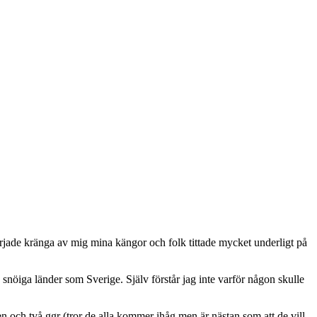
jade kränga av mig mina kängor och folk tittade mycket underligt på
, snöiga länder som Sverige. Själv förstår jag inte varför någon skulle
och två ggr (tror de alla kommer ihåg men är nästan som att de vill