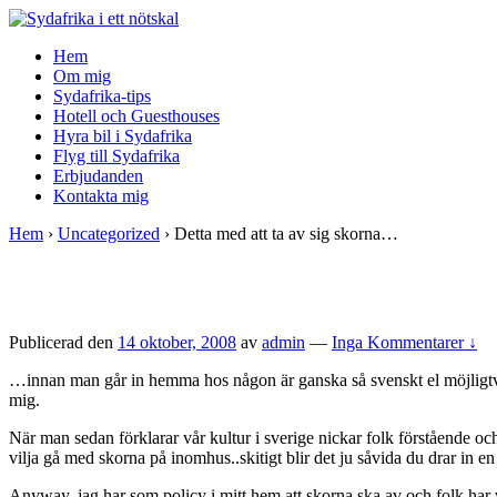
↓
Skip
Hem
to
Om mig
Main
Sydafrika-tips
Content
Hotell och Guesthouses
Hyra bil i Sydafrika
Flyg till Sydafrika
Erbjudanden
Kontakta mig
Hem
›
Uncategorized
›
Detta med att ta av sig skorna…
Publicerad den
14 oktober, 2008
av
admin
—
Inga Kommentarer ↓
…innan man går in hemma hos någon är ganska så svenskt el möjligtvi
mig.
När man sedan förklarar vår kultur i sverige nickar folk förstående och 
vilja gå med skorna på inomhus..skitigt blir det ju såvida du drar in en 
Anyway, jag har som policy i mitt hem att skorna ska av och folk har