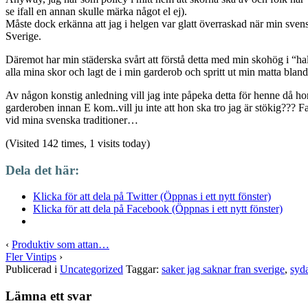
se ifall en annan skulle märka något el ej).
Måste dock erkänna att jag i helgen var glatt överraskad när min svens
Sverige.
Däremot har min städerska svårt att förstå detta med min skohög i “hall
alla mina skor och lagt de i min garderob och spritt ut min matta bland
Av någon konstig anledning vill jag inte påpeka detta för henne då h
garderoben innan E kom..vill ju inte att hon ska tro jag är stökig??? F
vid mina svenska traditioner…
(Visited 142 times, 1 visits today)
Dela det här:
Klicka för att dela på Twitter (Öppnas i ett nytt fönster)
Klicka för att dela på Facebook (Öppnas i ett nytt fönster)
‹
Produktiv som attan…
Fler Vintips
›
Publicerad i
Uncategorized
Taggar:
saker jag saknar fran sverige
,
syda
Lämna ett svar