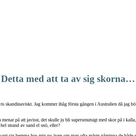
Detta med att ta av sig skorna…
s skandinaviskt. Jag kommer ihåg första gången i Australien då jag bör
menar på att javisst, det skulle ju bli supersmutsigt med skor på i kalla
hel strand av sand el snö, eller?
 vant sig hemma hos mig nu även om man ofta måste påminna de både en 