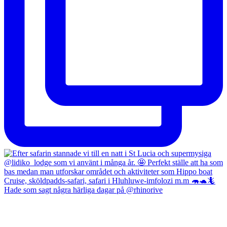
Hade som sagt några härliga dagar på @rhinorive