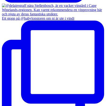
Ett stopp på @babylonstoren om ni är ute i vindi