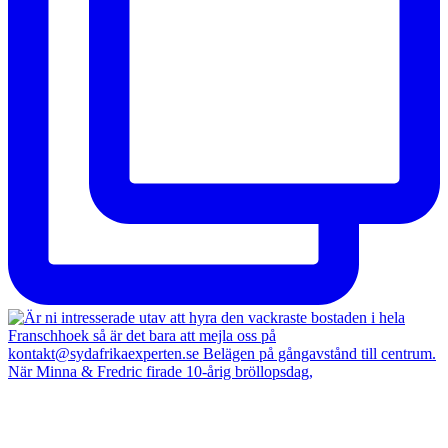
När Minna & Fredric firade 10-årig bröllopsdag,