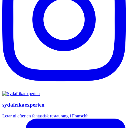
sydafrikaexperten
Letar ni efter en fantastisk restaurang i Franschh