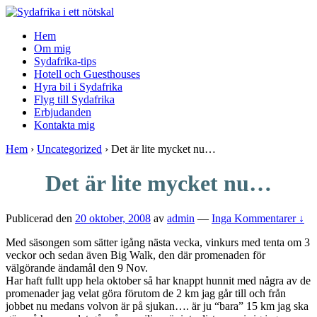
↓
Skip
Hem
to
Om mig
Main
Sydafrika-tips
Content
Hotell och Guesthouses
Hyra bil i Sydafrika
Flyg till Sydafrika
Erbjudanden
Kontakta mig
Hem
›
Uncategorized
›
Det är lite mycket nu…
Det är lite mycket nu…
Publicerad den
20 oktober, 2008
av
admin
—
Inga Kommentarer ↓
Med säsongen som sätter igång nästa vecka, vinkurs med tenta om 3
veckor och sedan även Big Walk, den där promenaden för
välgörande ändamål den 9 Nov.
Har haft fullt upp hela oktober så har knappt hunnit med några av de
promenader jag velat göra förutom de 2 km jag går till och från
jobbet nu medans volvon är på sjukan…. är ju “bara” 15 km jag ska