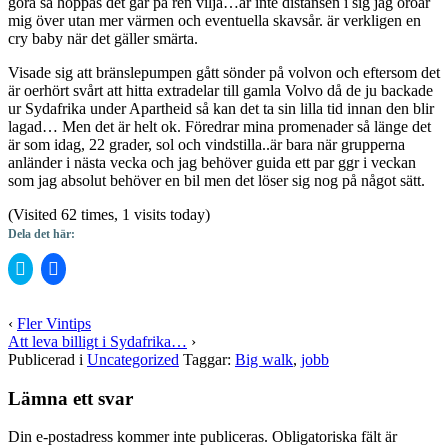
göra så hoppas det går på ren vilja…är inte distansen i sig jag oroar
mig över utan mer värmen och eventuella skavsår. är verkligen en
cry baby när det gäller smärta.
Visade sig att bränslepumpen gått sönder på volvon och eftersom det
är oerhört svårt att hitta extradelar till gamla Volvo då de ju backade
ur Sydafrika under Apartheid så kan det ta sin lilla tid innan den blir
lagad… Men det är helt ok. Föredrar mina promenader så länge det
är som idag, 22 grader, sol och vindstilla..är bara när grupperna
anländer i nästa vecka och jag behöver guida ett par ggr i veckan
som jag absolut behöver en bil men det löser sig nog på något sätt.
(Visited 62 times, 1 visits today)
Dela det här:
Klicka
Klicka
för
för
att
att
dela
dela
på
på
‹
Fler Vintips
Twitter
Facebook
Att leva billigt i Sydafrika…
›
(Öppnas
(Öppnas
i
i
Publicerad i
Uncategorized
Taggar:
Big walk
,
jobb
ett
ett
nytt
nytt
fönster)
fönster)
Lämna ett svar
Din e-postadress kommer inte publiceras.
Obligatoriska fält är