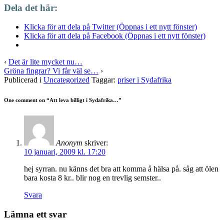
Dela det här:
Klicka för att dela på Twitter (Öppnas i ett nytt fönster)
Klicka för att dela på Facebook (Öppnas i ett nytt fönster)
‹
Det är lite mycket nu…
Gröna fingrar? Vi får väl se…
›
Publicerad i
Uncategorized
Taggar:
priser i Sydafrika
One comment on “
Att leva billigt i Sydafrika…
”
Anonym
skriver:
10 januari, 2009 kl. 17:20
hej syrran. nu känns det bra att komma å hälsa på. såg att ölen
bara kosta 8 kr.. blir nog en trevlig semster..
Svara
Lämna ett svar