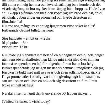
till nästa fredag, bestämde jag mig för (eller rättare sagt tvingades jag
till) att ha en helg hemma och leva så snålt jag bara kunde och det
visade sig fungera bra mycket bättre än jag hade hoppats. Hade även
en 50-lapp i plånkan och med den köpte jag lite bröd och ost, en öl
på lokala puben under en promenad och hyrde dessutom en
film..Inte illa!
Nu tror nog många av er att jag ljuger men vissa saker är alltså
fortfarande otroligt billigt här nere:
Stor baguette + en bit ost = 25kr
öl på puben= 8kr
videofilm= 12 kr
Nu levde jag självklart inte helt på en bit baguette och öl hela helgen
utan rensade ur skafferiet men kände mig ändå glad över att man
inte måste spendera en hel förmögenhet för att ha en bra helg.
Istället spenderade jag helgen mestadels hemma i trädgården där jag
försöker få bukt med mitt nya gräs och även odlat solrosor, gick 2
långa promenader i otroligt vackra omgivningar,gick till stranden,
satt ute i solen och läste en bok och såg dessutom en film. I mitt
tycke en helt ok helg!
Nu ska vi se hur långt den kvarvarande 50-lappen räcker…
(Visited 73 times, 1 visits today)