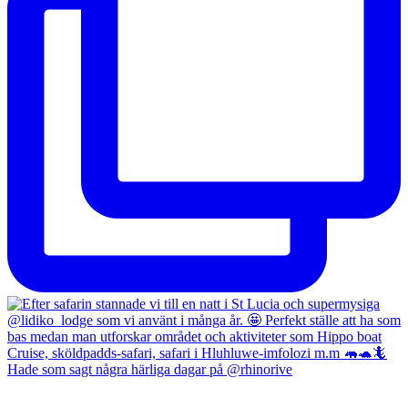
Hade som sagt några härliga dagar på @rhinorive