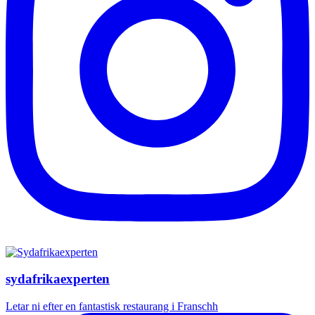
sydafrikaexperten
Letar ni efter en fantastisk restaurang i Franschh