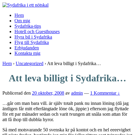
↓
Skip
Hem
to
Om mig
Main
Sydafrika-tips
Content
Hotell och Guesthouses
Hyra bil i Sydafrika
Flyg till Sydafrika
Erbjudanden
Kontakta mig
Hem
›
Uncategorized
›
Att leva billigt i Sydafrika…
Att leva billigt i Sydafrika…
Publicerad den
20 oktober, 2008
av
admin
—
1 Kommentar ↓
…går om man bara vill. är själv totalt pank nu innan löning (då jag
äntligen får mitt efterlängtade löne ök, jippie:) eftersom jag flyttade
för ett par månader sedan och varit tvungen att snåla som attan för
att få ihop till dubbla hyror.
Så med motsvarande 50 svenska kr på kontot och en hel eeeevighet