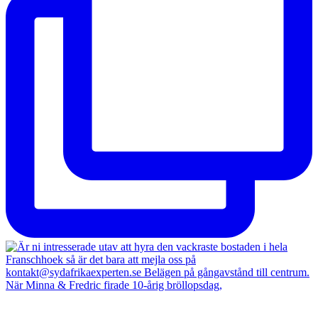
När Minna & Fredric firade 10-årig bröllopsdag,