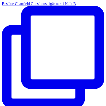
Besökte Chartfield Guesthouse igår nere i Kalk B