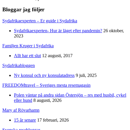
Bloggar jag följer
Sydafrikaexperten – Er guide i Sydafrika
Sydafrikaexperten- Hur är läget efter pandemin?
26 oktober,
2023
Familjen Kruger i Sydafrika
Allt har ett slut
12 augusti, 2017
Sydafrikabloggen
Ny konsul och ny konsulatadress
9 juli, 2025
FREEDOMtravel – Sveriges mesta resemagasin
Polen väntar på andra sidan Östersjön – res med husbil, cykel
eller hund
8 augusti, 2026
Mary af Rövarhamn
15 år senare
17 februari, 2026
Svenska resebloggar