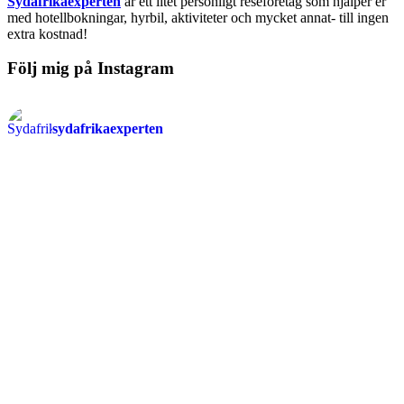
Sydafrikaexperten
är ett litet personligt reseföretag som hjälper er
med hotellbokningar, hyrbil, aktiviteter och mycket annat- till ingen
extra kostnad!
Följ mig på Instagram
sydafrikaexperten