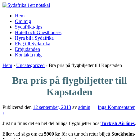
↓
Skip
Hem
to
Om mig
Main
Sydafrika-tips
Content
Hotell och Guesthouses
Hyra bil i Sydafrika
Flyg till Sydafrika
Erbjudanden
Kontakta mig
Hem
›
Uncategorized
›
Bra pris på flygbiljetter till Kapstaden
Bra pris på flygbiljetter till
Kapstaden
Publicerad den
12 september, 2013
av
admin
—
Inga Kommentarer
↓
Just nu finns det en hel del billiga flygbiljetter hos
Turkish Airlines
.
Eller vad sägs om ca
5900 kr
för en tur och retur biljett
Stockholm-