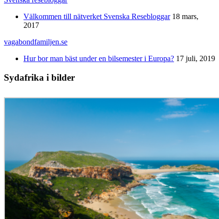
Välkommen till nätverket Svenska Resebloggar
18 mars,
2017
vagabondfamiljen.se
Hur bor man bäst under en bilsemester i Europa?
17 juli, 2019
Sydafrika i bilder