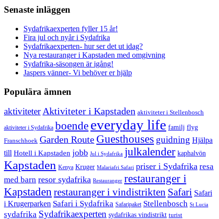
Senaste inläggen
Sydafrikaexperten fyller 15 år!
Fira jul och nyår i Sydafrika
Sydafrikaexperten- hur ser det ut idag?
Nya restauranger i Kapstaden med omgivning
Sydafrika-säsongen är igång!
Jaspers vänner- Vi behöver er hjälp
Populära ämnen
aktiviteter
Aktiviteter i Kapstaden
aktiviteter i Stellenbosch
everyday life
boende
familj
flyg
aktiviteter i Sydafrika
Guesthouses
Garden Route
guidning
Hjälpa
Franschhoek
julkalender
jobb
till
Hotell i Kapstaden
kaphalvön
Jul i Sydafrika
Kapstaden
priser i Sydafrika
resa
Kruger
Kenya
Malariafri Safari
restauranger i
resor sydafrika
med barn
Restauranger
Kapstaden
restauranger i vindistrikten
Safari
Safari
Safari i Sydafrika
Stellenbosch
i Krugerparken
Safaripaket
St Lucia
Sydafrikaexperten
sydafrika
sydafrikas vindistrikt
turist