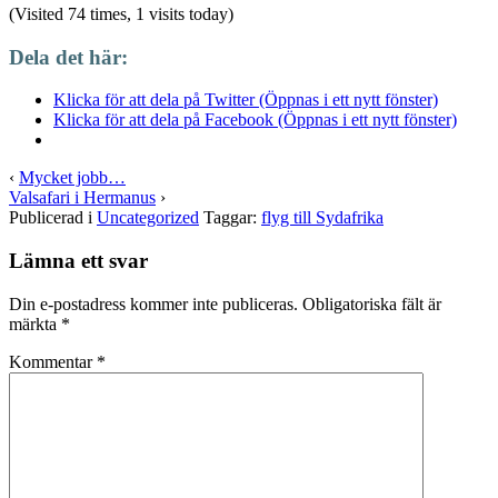
(Visited 74 times, 1 visits today)
Dela det här:
Klicka för att dela på Twitter (Öppnas i ett nytt fönster)
Klicka för att dela på Facebook (Öppnas i ett nytt fönster)
‹
Mycket jobb…
Valsafari i Hermanus
›
Publicerad i
Uncategorized
Taggar:
flyg till Sydafrika
Lämna ett svar
Din e-postadress kommer inte publiceras.
Obligatoriska fält är
märkta
*
Kommentar
*