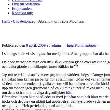
Flyg till Sydafrika
Erbjudanden
Kontakta mig
Hem
›
Uncategorized
›
Absailing off Table Mountain
Publicerad den
8 april, 2009
av
admin
—
Inga Kommentarer ↓
I söndags hade vi säsongsavslut med jobbet. Sista gruppen har åkt hem 
De hade varnat om regn och rusk så vi var alla glada över att kunna
och detta gjorde att helikopter turen ställdes in 🙁
Jag måste erkänna att även om jag hoppat världens högsta Bungy jump 
sig bakåt från kanten på berget för absailingen…Men det var en fanta
så detta rekommenderar jag alla er som vill ha en liten adrenalin kick!
upp till toppen igen (promenad på ca 20 min) el ner så räkna med ung
om detta och andra trevliga dagsutflykter
här
.
Efter absailingen åkte vi således ut med jet båtar som helt klart var d
tricks och det blev en riktigt kul upplevelse! Sen avslutade vi dagen
och gott vin. Helt perfekt dag med andra ord…