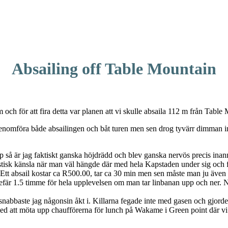
Absailing off Table Mountain
och för att fira detta var planen att vi skulle absaila 112 m från Table
 genomföra både absailingen och båt turen men sen drog tyvärr dimman 
så är jag faktiskt ganska höjdrädd och blev ganska nervös precis inan
stisk känsla när man väl hängde där med hela Kapstaden under sig och f
 Ett absail kostar ca R500.00, tar ca 30 min men sen måste man ju även t
efär 1.5 timme för hela upplevelsen om man tar linbanan upp och ner. N
e snabbaste jag någonsin åkt i. Killarna fegade inte med gasen och gjord
 med att möta upp chaufförerna för lunch på Wakame i Green point där vi 