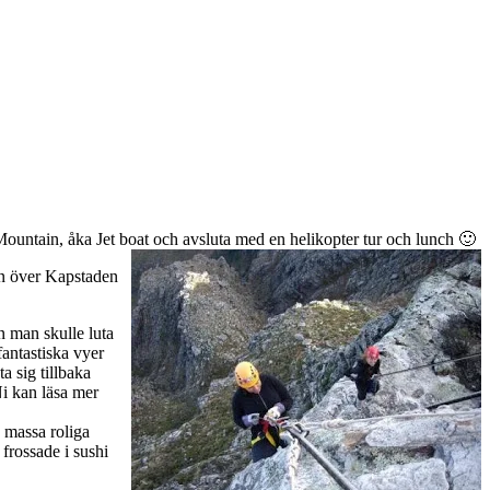
 Mountain, åka Jet boat och avsluta med en helikopter tur och lunch 🙂
in över Kapstaden
n man skulle luta
antastiska vyer
a sig tillbaka
i kan läsa mer
e massa roliga
frossade i sushi