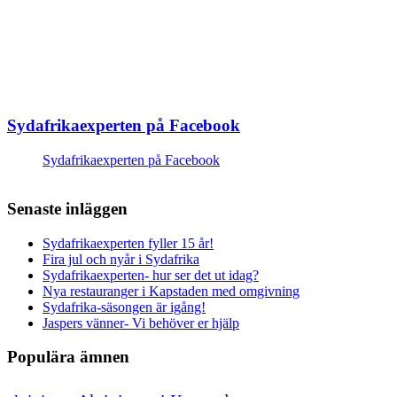
Sydafrikaexperten på Facebook
Sydafrikaexperten på Facebook
Senaste inläggen
Sydafrikaexperten fyller 15 år!
Fira jul och nyår i Sydafrika
Sydafrikaexperten- hur ser det ut idag?
Nya restauranger i Kapstaden med omgivning
Sydafrika-säsongen är igång!
Jaspers vänner- Vi behöver er hjälp
Populära ämnen