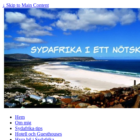
↓ Skip to Main Content
Hem
Om mig
Sydafrika-tips
Hotell och Guesthouses
Hyra bil i Sydafrika