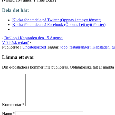
(Visited 164 times, 1 visits today)
Dela det här:
Klicka för att dela på Twitter (Öppnas i ett nytt fönster)
Klicka för att dela på Facebook (Öppnas i ett nytt fönster)
‹
Bröllop i Kapstaden den 15 Augusti
Va? Påsk redan?
›
Publicerad i
Uncategorized
Taggar:
jobb
,
restauranger i Kapstaden
,
tu
Lämna ett svar
Din e-postadress kommer inte publiceras.
Obligatoriska fält är märkta
Kommentar
*
Namn
*