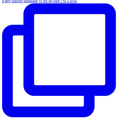
Efter safarin stannade vi till en natt i St Lucia