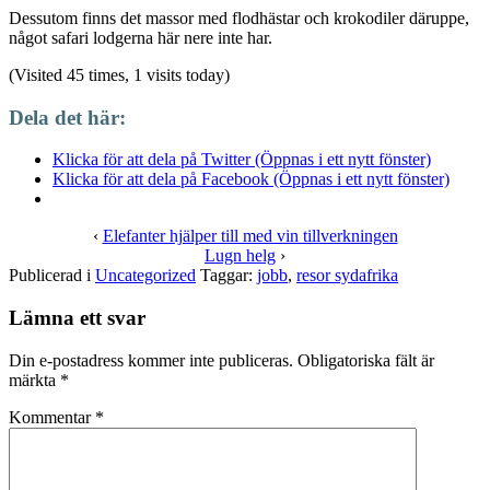
Dessutom finns det massor med flodhästar och krokodiler däruppe,
något safari lodgerna här nere inte har.
(Visited 45 times, 1 visits today)
Dela det här:
Klicka för att dela på Twitter (Öppnas i ett nytt fönster)
Klicka för att dela på Facebook (Öppnas i ett nytt fönster)
‹
Elefanter hjälper till med vin tillverkningen
Lugn helg
›
Publicerad i
Uncategorized
Taggar:
jobb
,
resor sydafrika
Lämna ett svar
Din e-postadress kommer inte publiceras.
Obligatoriska fält är
märkta
*
Kommentar
*