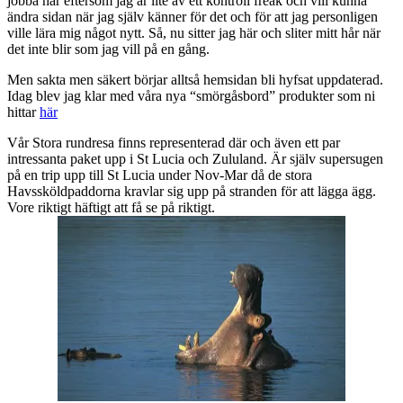
jobba här eftersom jag är lite av ett kontroll freak och vill kunna
ändra sidan när jag själv känner för det och för att jag personligen
ville lära mig något nytt. Så, nu sitter jag här och sliter mitt hår när
det inte blir som jag vill på en gång.
Men sakta men säkert börjar alltså hemsidan bli hyfsat uppdaterad.
Idag blev jag klar med våra nya “smörgåsbord” produkter som ni
hittar
här
Vår Stora rundresa finns representerad där och även ett par
intressanta paket upp i St Lucia och Zululand. Är själv supersugen
på en trip upp till St Lucia under Nov-Mar då de stora
Havssköldpaddorna kravlar sig upp på stranden för att lägga ägg.
Vore riktigt häftigt att få se på riktigt.