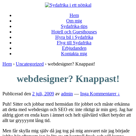
↓
Skip
Hem
to
Om mig
Main
Sydafrika-tips
Content
Hotell och Guesthouses
Hyra bil i Sydafrika
Flyg till Sydafrika
Erbjudanden
Kontakta mig
Hem
›
Uncategorized
›
webdesigner? Knappast!
webdesigner? Knappast!
Publicerad den
2 juli, 2009
av
admin
—
Inga Kommentarer ↓
Puh! Sitter och jobbar med hemsidan för jobbet och måste erkänna
att detta med webdesign och SEO etc inte riktigt är min grej. Jag har
aldrig gjort en enda kurs i ämnet och helt självlärd vilket betyder att
allt tar gryyyymt lång tid.
Men får skylla mig själv då jag tog på mig ansvaret när jag började