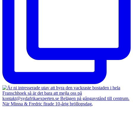
När Minna & Fredric firade 10-årig bröllopsdag,