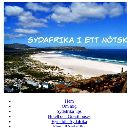
↓
Skip
to
Main
Content
Hem
Om mig
Sydafrika-tips
Hotell och Guesthouses
Hyra bil i Sydafrika
Flyg till Sydafrika