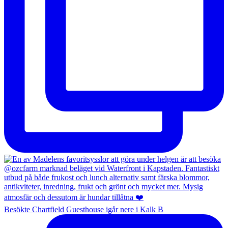
Besökte Chartfield Guesthouse igår nere i Kalk B