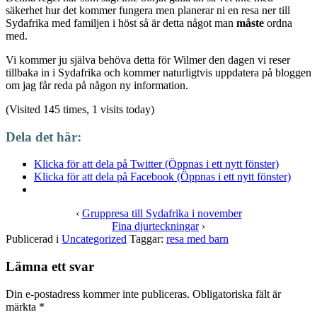
säkerhet hur det kommer fungera men planerar ni en resa ner till
Sydafrika med familjen i höst så är detta något man
måste
ordna
med.
Vi kommer ju själva behöva detta för Wilmer den dagen vi reser
tillbaka in i Sydafrika och kommer naturligtvis uppdatera på bloggen
om jag får reda på någon ny information.
(Visited 145 times, 1 visits today)
Dela det här:
Klicka för att dela på Twitter (Öppnas i ett nytt fönster)
Klicka för att dela på Facebook (Öppnas i ett nytt fönster)
‹
Gruppresa till Sydafrika i november
Fina djurteckningar
›
Publicerad i
Uncategorized
Taggar:
resa med barn
Lämna ett svar
Din e-postadress kommer inte publiceras.
Obligatoriska fält är
märkta
*