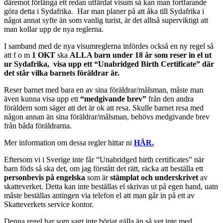
däremot förlänga ett redan utfärdat visum så kan man fortfarande
göra detta i Sydafrika. Har man planer på att åka till Sydafrika i
något annat syfte än som vanlig turist, är det alltså superviktigt att
man kollar upp de nya reglerna.
I samband med de nya visumreglerna infördes också en ny regel så
att f o m
1 OKT
ska
ALLA barn under 18 år som reser in el ut
ur Sydafrika, visa upp ett “Unabridged Birth Certificate” där
det står vilka barnets föräldrar är.
Reser barnet med bara en av sina föräldrar/målsman, måste man
även kunna visa upp ett
“medgivande brev”
från den andra
föräldern som säger att det är ok att resa. Skulle barnet resa med
någon annan än sina föräldrar/målsman, behövs medgivande brev
från båda föräldrarna.
Mer information om dessa regler hittar ni
HÄR.
Eftersom vi i Sverige inte får “Unabridged birth certificates” när
barn föds så ska det, om jag förstått det rätt, räcka att beställa ett
personbevis på engelska
som är
stämplat och underskrivet
av
skatteverket. Detta kan inte beställas el skrivas ut på egen hand, uatn
måste beställas antingen via telefon el att man går in på ett av
Skatteverkets service kontor.
Denna regel har som sagt inte börjat gälla än så vet inte med