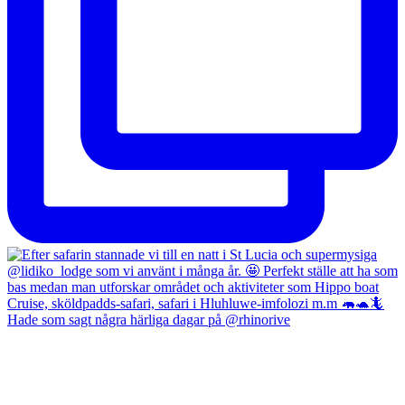
Hade som sagt några härliga dagar på @rhinorive