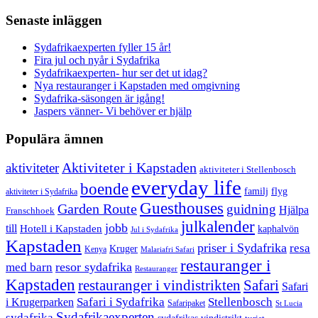
Senaste inläggen
Sydafrikaexperten fyller 15 år!
Fira jul och nyår i Sydafrika
Sydafrikaexperten- hur ser det ut idag?
Nya restauranger i Kapstaden med omgivning
Sydafrika-säsongen är igång!
Jaspers vänner- Vi behöver er hjälp
Populära ämnen
aktiviteter
Aktiviteter i Kapstaden
aktiviteter i Stellenbosch
everyday life
boende
familj
flyg
aktiviteter i Sydafrika
Guesthouses
Garden Route
guidning
Hjälpa
Franschhoek
julkalender
jobb
till
Hotell i Kapstaden
kaphalvön
Jul i Sydafrika
Kapstaden
priser i Sydafrika
resa
Kruger
Kenya
Malariafri Safari
restauranger i
resor sydafrika
med barn
Restauranger
Kapstaden
restauranger i vindistrikten
Safari
Safari
Safari i Sydafrika
Stellenbosch
i Krugerparken
Safaripaket
St Lucia
Sydafrikaexperten
sydafrika