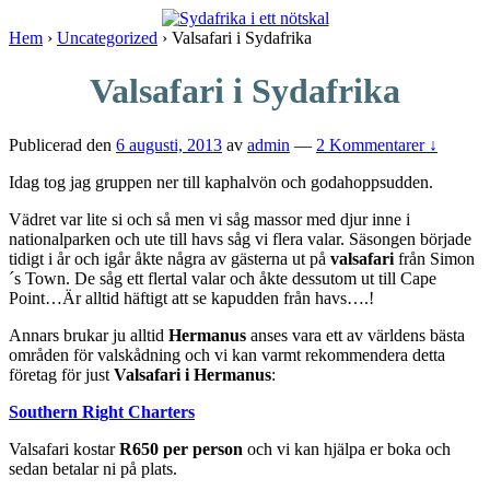
↓
Skip
Hem
›
Uncategorized
›
Valsafari i Sydafrika
to
Main
Valsafari i Sydafrika
Content
Publicerad den
6 augusti, 2013
av
admin
—
2 Kommentarer ↓
Idag tog jag gruppen ner till kaphalvön och godahoppsudden.
Vädret var lite si och så men vi såg massor med djur inne i
nationalparken och ute till havs såg vi flera valar. Säsongen började
tidigt i år och igår åkte några av gästerna ut på
valsafari
från Simon
´s Town. De såg ett flertal valar och åkte dessutom ut till Cape
Point…Är alltid häftigt att se kapudden från havs….!
Annars brukar ju alltid
Hermanus
anses vara ett av världens bästa
områden för valskådning och vi kan varmt rekommendera detta
företag för just
Valsafari i Hermanus
:
Southern Right Charters
Valsafari kostar
R650 per person
och vi kan hjälpa er boka och
sedan betalar ni på plats.