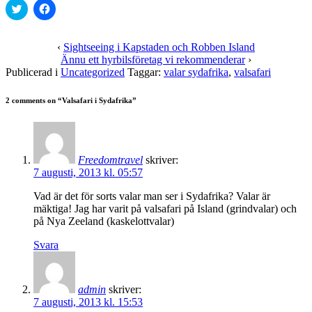
Klicka
Klicka
för
för
att
att
dela
dela
på
på
‹
Sightseeing i Kapstaden och Robben Island
Twitter
Facebook
Ännu ett hyrbilsföretag vi rekommenderar
›
(Öppnas
(Öppnas
i
i
Publicerad i
Uncategorized
Taggar:
valar sydafrika
,
valsafari
ett
ett
nytt
nytt
fönster)
fönster)
2 comments on “
Valsafari i Sydafrika
”
Freedomtravel
skriver:
7 augusti, 2013 kl. 05:57
Vad är det för sorts valar man ser i Sydafrika? Valar är
mäktiga! Jag har varit på valsafari på Island (grindvalar) och
på Nya Zeeland (kaskelottvalar)
Svara
admin
skriver:
7 augusti, 2013 kl. 15:53