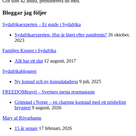
Gör som 42 andra, prenumerera du med.
Bloggar jag följer
Sydafrikaexperten – Er guide i Sydafrika
Sydafrikaexperten- Hur är läget efter pandemin?
26 oktober,
2023
Familjen Kruger i Sydafrika
Allt har ett slut
12 augusti, 2017
Sydafrikabloggen
Ny konsul och ny konsulatadress
9 juli, 2025
FREEDOMtravel – Sveriges mesta resemagasin
Grimstad i Norge – en charmig kuststad med ett prisbelönt
bryggeri
9 augusti, 2026
Mary af Rövarhamn
15 år senare
17 februari, 2026