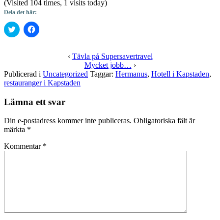
(Visited 104 times, 1 visits today)
Dela det här:
Klicka
Klicka
för
för
att
att
dela
dela
på
på
‹
Tävla på Supersavertravel
Twitter
Facebook
Mycket jobb…
›
(Öppnas
(Öppnas
i
i
Publicerad i
Uncategorized
Taggar:
Hermanus
,
Hotell i Kapstaden
,
ett
ett
restauranger i Kapstaden
nytt
nytt
fönster)
fönster)
Lämna ett svar
Din e-postadress kommer inte publiceras.
Obligatoriska fält är
märkta
*
Kommentar
*