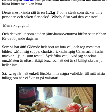
bästa köttet man kan hitta.
Deras mest kända rätt är en
1.2kg
T-bone steak som räcker till 2
personer..och säkert fler också. Wholy S”#t vad den var stor!
Men riktigt gott!
Och det var lite som att den jätte-bamse-enorma biffen satte ribban
för de följande dagarna.
Som vi har ätit! Glömde helt bort att fota val, och tog mest mat
bilder….Mumsig soppa, charkisbricka..krispig Calamari, fräscha
mackor…ja, ni som rest till Sydafrika vet ju vad jag snackar
om..Maten är oftast riktigt bra…och att det är så billigt skadar ju
heller inte.
Så….Jag får helt enkelt försöka hitta några valbilder till mitt nästa
inlägg om när vi åkte ut på valsafari…