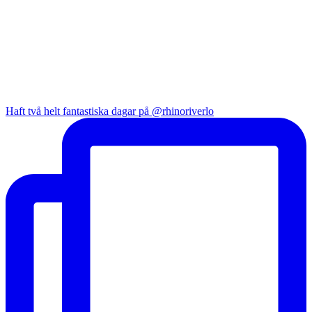
Haft två helt fantastiska dagar på @rhinoriverlo