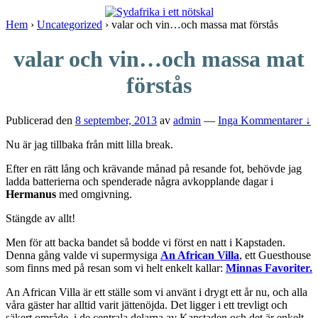
↓
Skip
Hem
›
Uncategorized
›
valar och vin…och massa mat förstås
to
Main
valar och vin…och massa mat
Content
förstås
Publicerad den
8 september, 2013
av
admin
—
Inga Kommentarer ↓
Nu är jag tillbaka från mitt lilla break.
Efter en rätt lång och krävande månad på resande fot, behövde jag
ladda batterierna och spenderade några avkopplande dagar i
Hermanus
med omgivning.
Stängde av allt!
Men för att backa bandet så bodde vi först en natt i Kapstaden.
Denna gång valde vi supermysiga
An African Villa
, ett Guesthouse
som finns med på resan som vi helt enkelt kallar:
Minnas Favoriter.
An African Villa är ett ställe som vi använt i drygt ett år nu, och alla
våra gäster har alltid varit jättenöjda. Det ligger i ett trevligt och
säkert område, i de centrala delarna av Kapstaden och det är enkelt