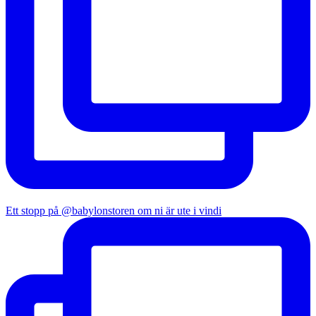
Ett stopp på @babylonstoren om ni är ute i vindi