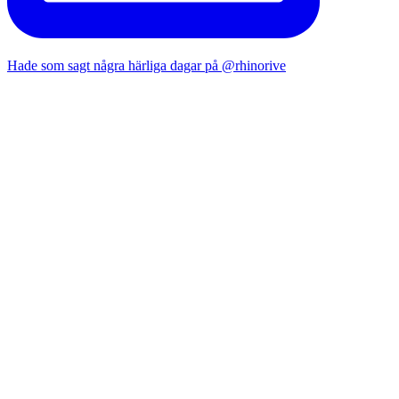
Hade som sagt några härliga dagar på @rhinorive