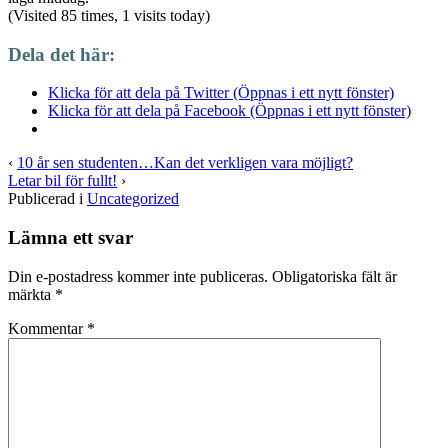
(Visited 85 times, 1 visits today)
Dela det här:
Klicka för att dela på Twitter (Öppnas i ett nytt fönster)
Klicka för att dela på Facebook (Öppnas i ett nytt fönster)
‹
10 år sen studenten…Kan det verkligen vara möjligt?
Letar bil för fullt!
›
Publicerad i
Uncategorized
Lämna ett svar
Din e-postadress kommer inte publiceras.
Obligatoriska fält är
märkta
*
Kommentar
*