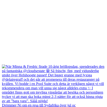
Drömmer Ni om en resa till Sydafrika över jul oc