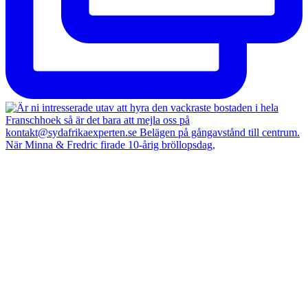
När Minna & Fredric firade 10-årig bröllopsdag,