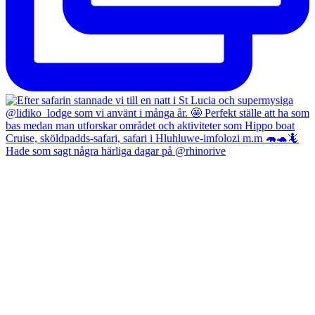
Hade som sagt några härliga dagar på @rhinorive