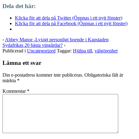
Dela det här:
Klicka för att dela på Twitter (Öppnas i ett nytt fönster)
Klicka för att dela på Facebook (Öppnas i ett nytt fönster)
‹
Abbey Manor -Lyxigt personligt boende i Kapstaden
Sydafrikas 20 bästa vingårdar?
›
Publicerad i
Uncategorized
Taggar:
Hjälpa till
,
välgörenhet
Lämna ett svar
Din e-postadress kommer inte publiceras.
Obligatoriska fält är
märkta
*
Kommentar
*