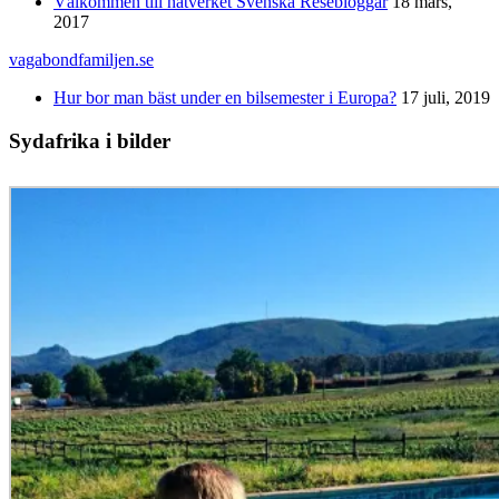
Välkommen till nätverket Svenska Resebloggar
18 mars,
2017
vagabondfamiljen.se
Hur bor man bäst under en bilsemester i Europa?
17 juli, 2019
Sydafrika i bilder