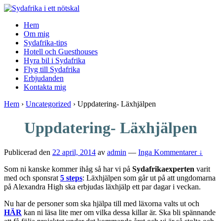
↓
Skip
Hem
to
Om mig
Main
Sydafrika-tips
Content
Hotell och Guesthouses
Hyra bil i Sydafrika
Flyg till Sydafrika
Erbjudanden
Kontakta mig
Hem
›
Uncategorized
›
Uppdatering- Läxhjälpen
Uppdatering- Läxhjälpen
Publicerad den
22 april, 2014
av
admin
—
Inga Kommentarer ↓
Som ni kanske kommer ihåg så har vi på
Sydafrikaexperten
varit
med och sponsrat
5 steps
: Läxhjälpen som går ut på att ungdomarna
på Alexandra High ska erbjudas läxhjälp ett par dagar i veckan.
Nu har de personer som ska hjälpa till med läxorna valts ut och
HÄR
kan ni läsa lite mer om vilka dessa killar är. Ska bli spännande