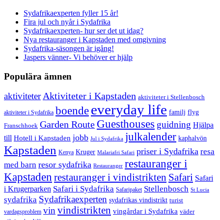
Sydafrikaexperten fyller 15 år!
Fira jul och nyår i Sydafrika
Sydafrikaexperten- hur ser det ut idag?
Nya restauranger i Kapstaden med omgivning
Sydafrika-säsongen är igång!
Jaspers vänner- Vi behöver er hjälp
Populära ämnen
aktiviteter
Aktiviteter i Kapstaden
aktiviteter i Stellenbosch
everyday life
boende
familj
flyg
aktiviteter i Sydafrika
Guesthouses
Garden Route
guidning
Hjälpa
Franschhoek
julkalender
jobb
till
Hotell i Kapstaden
kaphalvön
Jul i Sydafrika
Kapstaden
priser i Sydafrika
resa
Kruger
Kenya
Malariafri Safari
restauranger i
resor sydafrika
med barn
Restauranger
Kapstaden
restauranger i vindistrikten
Safari
Safari
Safari i Sydafrika
Stellenbosch
i Krugerparken
Safaripaket
St Lucia
Sydafrikaexperten
sydafrika
sydafrikas vindistrikt
turist
vindistrikten
vin
vingårdar i Sydafrika
väder
vardagsproblem