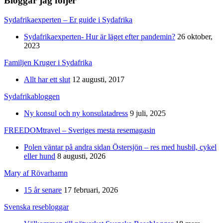
Bloggar jag följer
Sydafrikaexperten – Er guide i Sydafrika
Sydafrikaexperten- Hur är läget efter pandemin?
26 oktober,
2023
Familjen Kruger i Sydafrika
Allt har ett slut
12 augusti, 2017
Sydafrikabloggen
Ny konsul och ny konsulatadress
9 juli, 2025
FREEDOMtravel – Sveriges mesta resemagasin
Polen väntar på andra sidan Östersjön – res med husbil, cykel
eller hund
8 augusti, 2026
Mary af Rövarhamn
15 år senare
17 februari, 2026
Svenska resebloggar