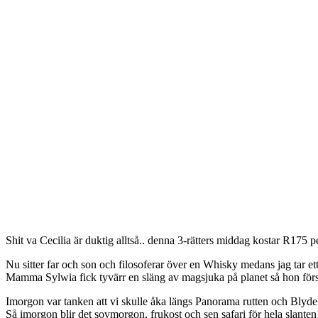
Shit va Cecilia är duktig alltså.. denna 3-rätters middag kostar R175 
Nu sitter far och son och filosoferar över en Whisky medans jag tar e
Mamma Sylwia fick tyvärr en släng av magsjuka på planet så hon förs
Imorgon var tanken att vi skulle åka längs Panorama rutten och Blyde
Så imorgon blir det sovmorgon, frukost och sen safari för hela slanten