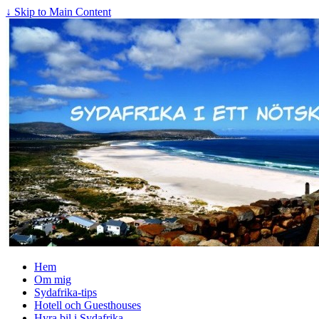
↓ Skip to Main Content
Hem
Om mig
Sydafrika-tips
Hotell och Guesthouses
Hyra bil i Sydafrika