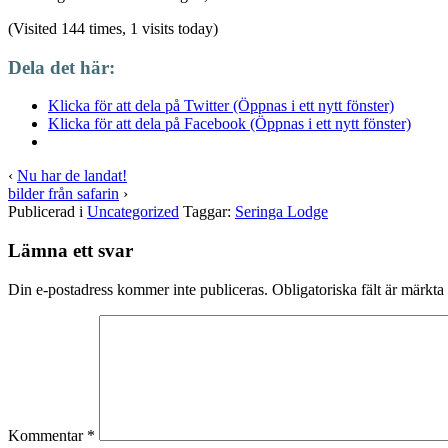
(Visited 144 times, 1 visits today)
Dela det här:
Klicka för att dela på Twitter (Öppnas i ett nytt fönster)
Klicka för att dela på Facebook (Öppnas i ett nytt fönster)
‹
Nu har de landat!
bilder från safarin
›
Publicerad i
Uncategorized
Taggar:
Seringa Lodge
Lämna ett svar
Din e-postadress kommer inte publiceras.
Obligatoriska fält är märkta
Kommentar
*