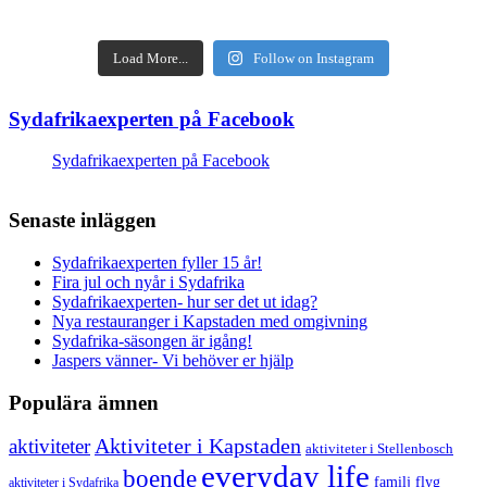
Load More...
Follow on Instagram
Sydafrikaexperten på Facebook
Sydafrikaexperten på Facebook
Senaste inläggen
Sydafrikaexperten fyller 15 år!
Fira jul och nyår i Sydafrika
Sydafrikaexperten- hur ser det ut idag?
Nya restauranger i Kapstaden med omgivning
Sydafrika-säsongen är igång!
Jaspers vänner- Vi behöver er hjälp
Populära ämnen
aktiviteter
Aktiviteter i Kapstaden
aktiviteter i Stellenbosch
everyday life
boende
familj
flyg
aktiviteter i Sydafrika