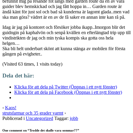
befunnit mig på resande fot längs med garden route då en av våra
guider blev hemskickad och jag fått hoppa in… Garden route är
ändå känt för just sol och bad så kunderna är lagomt glada..men vad
ska man göra? vädret är en av de få saker en annan inte kan rå på.
Idag är jag på kontoret och fõrsöker jobba ikapp..Imorgon blir det
guidngin på kaphalvön och senpå kvällen en efterlängtad trip upp till
vindistrikten dr jag och min tyska kompis ska gotta oss hela
helgen…
Ska bli helt underbart skönt att kunna stänga av mobilen för första
gången på evigheter..
(Visited 63 times, 1 visits today)
Dela det här:
Klicka för att dela på Twitter (Öppnas i ett nytt fönster)
Klicka för att dela på Facebook (Öppnas i ett nytt fönster)
‹
Kaos!
strutsfarmar och 35 grader varmt
›
Publicerad i
Uncategorized
Taggar:
jobb
One comment on “
Trodde det skulle vara sommar??
”