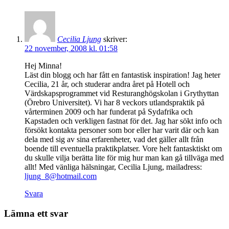
Cecilia Ljung
skriver:
22 november, 2008 kl. 01:58
Hej Minna!
Läst din blogg och har fått en fantastisk inspiration! Jag heter
Cecilia, 21 år, och studerar andra året på Hotell och
Värdskapsprogrammet vid Resturanghögskolan i Grythyttan
(Örebro Universitet). Vi har 8 veckors utlandspraktik på
vårterminen 2009 och har funderat på Sydafrika och
Kapstaden och verkligen fastnat för det. Jag har sökt info och
försökt kontakta personer som bor eller har varit där och kan
dela med sig av sina erfarenheter, vad det gäller allt från
boende till eventuella praktikplatser. Vore helt fantasktiskt om
du skulle vilja berätta lite för mig hur man kan gå tillväga med
allt! Med vänliga hälsningar, Cecilia Ljung, mailadress:
ljung_8@hotmail.com
Svara
Lämna ett svar