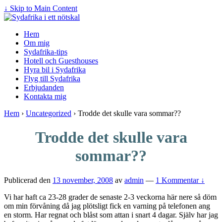
↓ Skip to Main Content
Hem
Om mig
Sydafrika-tips
Hotell och Guesthouses
Hyra bil i Sydafrika
Flyg till Sydafrika
Erbjudanden
Kontakta mig
Hem
›
Uncategorized
›
Trodde det skulle vara sommar??
Trodde det skulle vara
sommar??
Publicerad den
13 november, 2008
av
admin
—
1 Kommentar ↓
Vi har haft ca 23-28 grader de senaste 2-3 veckorna här nere så döm
om min förvåning då jag plötsligt fick en varning på telefonen ang
en storm. Har regnat och blåst som attan i snart 4 dagar. Själv har jag