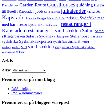
Guesthouses
Garden Route
guidning
Hjälpa
Franschhoek
julkalender
jobb
till
Hotell i Kapstaden
kaphalvön
Jul i Sydafrika
Kapstaden
priser i Sydafrika
resa
Kruger
Kenya
Malariafri Safari
restauranger i
resor sydafrika
med barn
Restauranger
Kapstaden
restauranger i vindistrikten
Safari
Safari
Safari i Sydafrika
Stellenbosch
i Krugerparken
Safaripaket
St Lucia
Sydafrikaexperten
sydafrika
sydafrikas vindistrikt
turist
vindistrikten
vin
vingårdar i Sydafrika
väder
vardagsproblem
välgörenhet
Wilmer
Arkiv
Arkiv
Prenumerera på min blogg
RSS – inlägg
RSS – kommentarer
Prenumerera på bloggen via epost