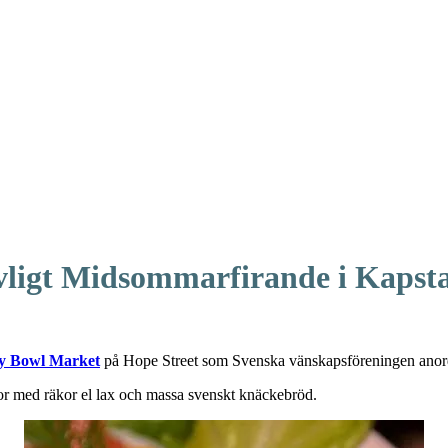
vligt Midsommarfirande i Kapst
ty Bowl Market
på Hope Street som Svenska vänskapsföreningen anor
vor med räkor el lax och massa svenskt knäckebröd.