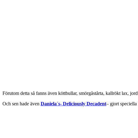
Förutom detta så fanns även köttbullar, smörgåstårta, kallrökt lax, jor
Och sen hade även
Daniela´s- Deliciously Decadent
– gjort speciell