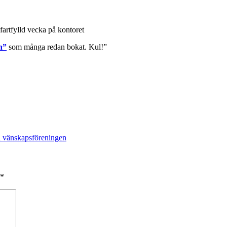
 fartfylld vecka på kontoret
n”
som många redan bokat. Kul!”
 vänskapsföreningen
*