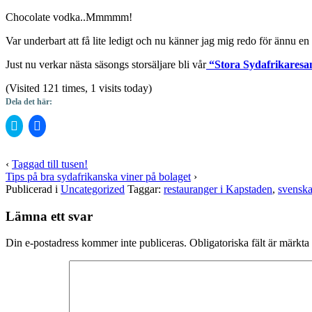
Chocolate vodka..Mmmmm!
Var underbart att få lite ledigt och nu känner jag mig redo för ännu en
Just nu verkar nästa säsongs storsäljare bli vår
“Stora Sydafrikaresa
(Visited 121 times, 1 visits today)
Dela det här:
Klicka
Klicka
för
för
att
att
dela
dela
på
på
‹
Taggad till tusen!
Twitter
Facebook
Tips på bra sydafrikanska viner på bolaget
›
(Öppnas
(Öppnas
i
i
Publicerad i
Uncategorized
Taggar:
restauranger i Kapstaden
,
svenska
ett
ett
nytt
nytt
fönster)
fönster)
Lämna ett svar
Din e-postadress kommer inte publiceras.
Obligatoriska fält är märkta