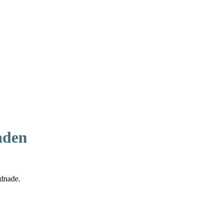
aden
dnade.