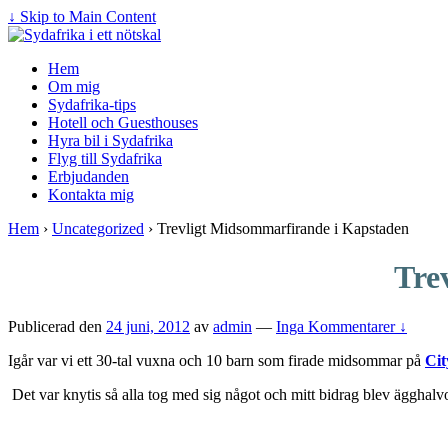
↓ Skip to Main Content
Hem
Om mig
Sydafrika-tips
Hotell och Guesthouses
Hyra bil i Sydafrika
Flyg till Sydafrika
Erbjudanden
Kontakta mig
Hem
›
Uncategorized
›
Trevligt Midsommarfirande i Kapstaden
Tre
Publicerad den
24 juni, 2012
av
admin
—
Inga Kommentarer ↓
Igår var vi ett 30-tal vuxna och 10 barn som firade midsommar på
Ci
Det var knytis så alla tog med sig något och mitt bidrag blev ägghal