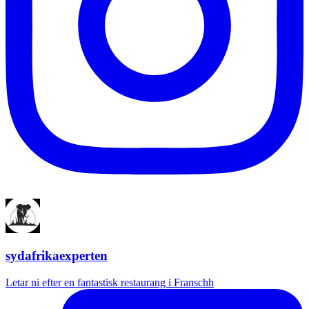
sydafrikaexperten
Letar ni efter en fantastisk restaurang i Franschh