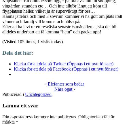
Kapstaden. Ett område som ligger på bra avstånd till shopping,
vingårdar, stranden etc… Och inte alltför långt att köra till
flygplatsen heller, vilket ju är superviktigt för oss…
Känns jättebra och med 3 sovrum kommer vi ha gott om plats ifall
vänner och familj vill komma och hälsa på.
Efter att ha levt ur en resväska senaste 6 månaderna, ska det bli
alldeles underbart att få komma “hem” och
packa
upp!
(Visited 105 times, 1 visits today)
Dela det här:
Klicka för att dela på Twitter (Öppnas i ett nytt fönster)
Klicka för att dela på Facebook (Öppnas i ett nytt fönster)
‹
Elefanter som badar
Nära ögat
›
Publicerad i
Uncategorized
Lämna ett svar
Din e-postadress kommer inte publiceras.
Obligatoriska fält är
märkta
*