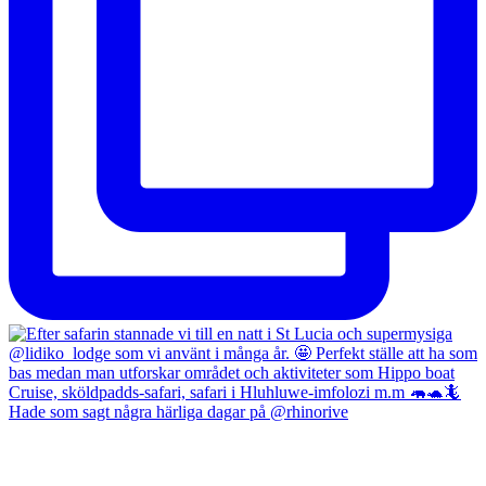
Hade som sagt några härliga dagar på @rhinorive