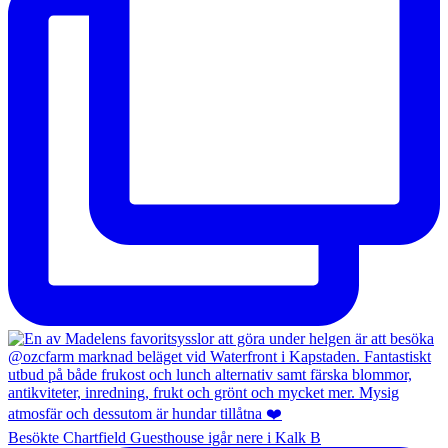
Besökte Chartfield Guesthouse igår nere i Kalk B