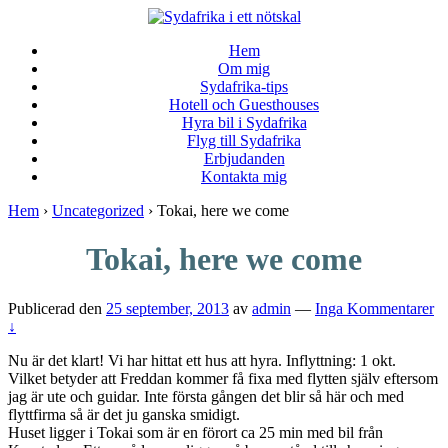
↓
Skip
Hem
to
Om mig
Main
Sydafrika-tips
Content
Hotell och Guesthouses
Hyra bil i Sydafrika
Flyg till Sydafrika
Erbjudanden
Kontakta mig
Hem
›
Uncategorized
›
Tokai, here we come
Tokai, here we come
Publicerad den
25 september, 2013
av
admin
—
Inga Kommentarer
↓
Nu är det klart! Vi har hittat ett hus att hyra. Inflyttning: 1 okt.
Vilket betyder att Freddan kommer få fixa med flytten själv eftersom
jag är ute och guidar. Inte första gången det blir så här och med
flyttfirma så är det ju ganska smidigt.
Huset ligger i Tokai som är en förort ca 25 min med bil från