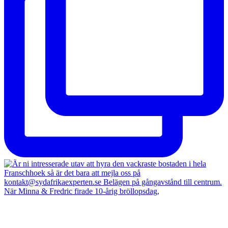
När Minna & Fredric firade 10-årig bröllopsdag,