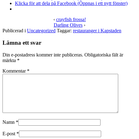
Klicka för att dela på Facebook (Öppnas i ett nytt fönster)
‹
crayfish frossa!
Darling Olives
›
Publicerad i
Uncategorized
Taggar:
restauranger i Kapstaden
Lämna ett svar
Din e-postadress kommer inte publiceras.
Obligatoriska fält är
märkta
*
Kommentar
*
Namn
*
E-post
*