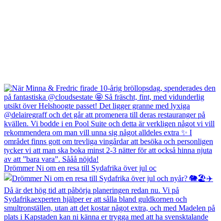
Drömmer Ni om en resa till Sydafrika över jul oc