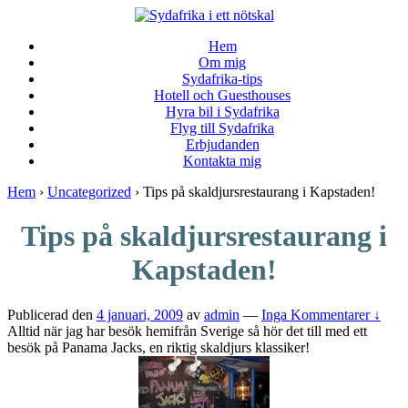
↓
Skip
Hem
to
Om mig
Main
Sydafrika-tips
Content
Hotell och Guesthouses
Hyra bil i Sydafrika
Flyg till Sydafrika
Erbjudanden
Kontakta mig
Hem
›
Uncategorized
›
Tips på skaldjursrestaurang i Kapstaden!
Tips på skaldjursrestaurang i
Kapstaden!
Publicerad den
4 januari, 2009
av
admin
—
Inga Kommentarer ↓
Alltid när jag har besök hemifrån Sverige så hör det till med ett
besök på Panama Jacks, en riktig skaldjurs klassiker!