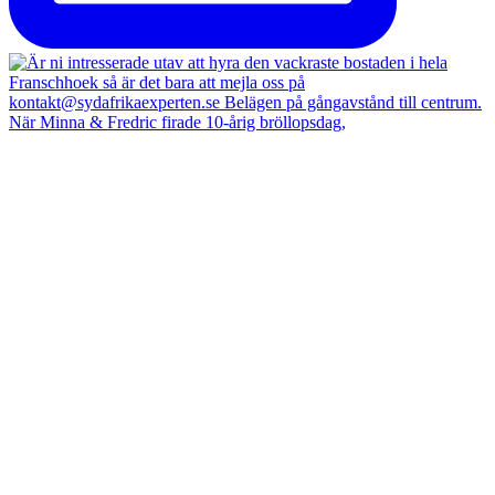
När Minna & Fredric firade 10-årig bröllopsdag,