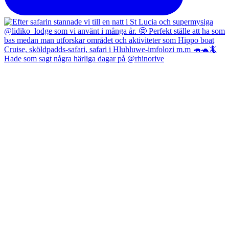
Hade som sagt några härliga dagar på @rhinorive