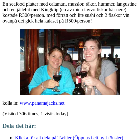
En seafood platter med calamari, musslor, räkor, hummer, langustine
och en jättebit med Kingklip (en av mina favvo fiskar här nere)
kostade R300/person. med förrätt och lite sushi och 2 flaskor vin
ovanpå det gick hela kalaset på R500/person!
kolla in:
www.panamajacks.net
(Visited 306 times, 1 visits today)
Dela det här:
Klicka för att dela på Twitter (Öppnas i ett nytt fönster)