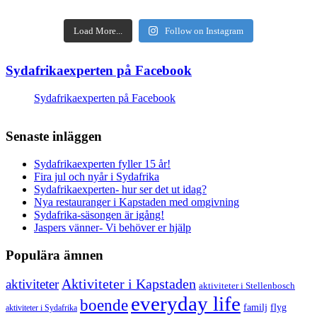
Load More...
Follow on Instagram
Sydafrikaexperten på Facebook
Sydafrikaexperten på Facebook
Senaste inläggen
Sydafrikaexperten fyller 15 år!
Fira jul och nyår i Sydafrika
Sydafrikaexperten- hur ser det ut idag?
Nya restauranger i Kapstaden med omgivning
Sydafrika-säsongen är igång!
Jaspers vänner- Vi behöver er hjälp
Populära ämnen
aktiviteter
Aktiviteter i Kapstaden
aktiviteter i Stellenbosch
everyday life
boende
familj
flyg
aktiviteter i Sydafrika