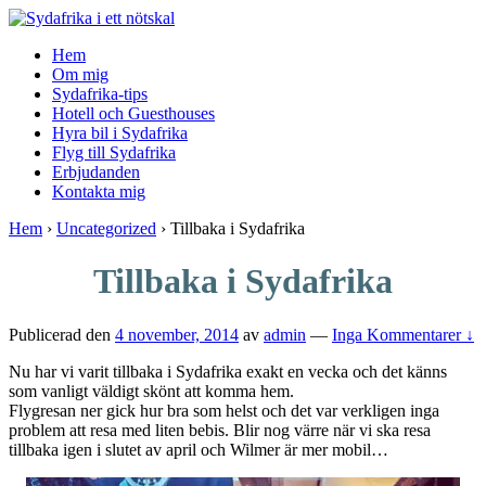
↓
Skip
Hem
to
Om mig
Main
Sydafrika-tips
Content
Hotell och Guesthouses
Hyra bil i Sydafrika
Flyg till Sydafrika
Erbjudanden
Kontakta mig
Hem
›
Uncategorized
›
Tillbaka i Sydafrika
Tillbaka i Sydafrika
Publicerad den
4 november, 2014
av
admin
—
Inga Kommentarer ↓
Nu har vi varit tillbaka i Sydafrika exakt en vecka och det känns
som vanligt väldigt skönt att komma hem.
Flygresan ner gick hur bra som helst och det var verkligen inga
problem att resa med liten bebis. Blir nog värre när vi ska resa
tillbaka igen i slutet av april och Wilmer är mer mobil…