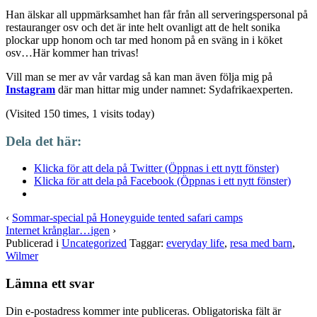
Han älskar all uppmärksamhet han får från all serveringspersonal på
restauranger osv och det är inte helt ovanligt att de helt sonika
plockar upp honom och tar med honom på en sväng in i köket
osv…Här kommer han trivas!
Vill man se mer av vår vardag så kan man även följa mig på
Instagram
där man hittar mig under namnet: Sydafrikaexperten.
(Visited 150 times, 1 visits today)
Dela det här:
Klicka för att dela på Twitter (Öppnas i ett nytt fönster)
Klicka för att dela på Facebook (Öppnas i ett nytt fönster)
‹
Sommar-special på Honeyguide tented safari camps
Internet krånglar…igen
›
Publicerad i
Uncategorized
Taggar:
everyday life
,
resa med barn
,
Wilmer
Lämna ett svar
Din e-postadress kommer inte publiceras.
Obligatoriska fält är