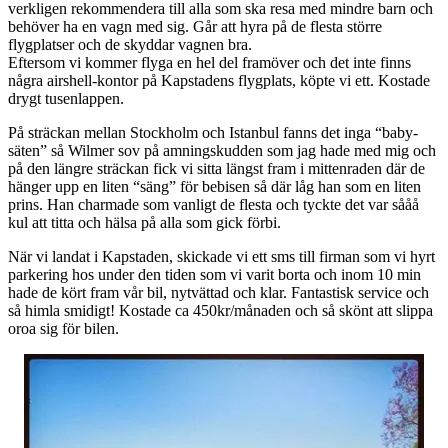
verkligen rekommendera till alla som ska resa med mindre barn och
behöver ha en vagn med sig. Går att hyra på de flesta större
flygplatser och de skyddar vagnen bra.
Eftersom vi kommer flyga en hel del framöver och det inte finns
några airshell-kontor på Kapstadens flygplats, köpte vi ett. Kostade
drygt tusenlappen.
På sträckan mellan Stockholm och Istanbul fanns det inga “baby-
säten” så Wilmer sov på amningskudden som jag hade med mig och
på den längre sträckan fick vi sitta längst fram i mittenraden där de
hänger upp en liten “säng” för bebisen så där låg han som en liten
prins. Han charmade som vanligt de flesta och tyckte det var sååå
kul att titta och hälsa på alla som gick förbi.
När vi landat i Kapstaden, skickade vi ett sms till firman som vi hyrt
parkering hos under den tiden som vi varit borta och inom 10 min
hade de kört fram vår bil, nytvättad och klar. Fantastisk service och
så himla smidigt! Kostade ca 450kr/månaden och så skönt att slippa
oroa sig för bilen.