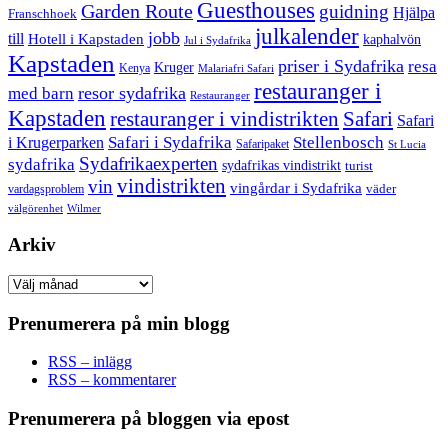
Guesthouses
Garden Route
guidning
Hjälpa
Franschhoek
julkalender
jobb
till
Hotell i Kapstaden
kaphalvön
Jul i Sydafrika
Kapstaden
priser i Sydafrika
resa
Kruger
Kenya
Malariafri Safari
restauranger i
resor sydafrika
med barn
Restauranger
Kapstaden
restauranger i vindistrikten
Safari
Safari
Safari i Sydafrika
Stellenbosch
i Krugerparken
Safaripaket
St Lucia
Sydafrikaexperten
sydafrika
sydafrikas vindistrikt
turist
vindistrikten
vin
vingårdar i Sydafrika
väder
vardagsproblem
välgörenhet
Wilmer
Arkiv
Arkiv
Prenumerera på min blogg
RSS – inlägg
RSS – kommentarer
Prenumerera på bloggen via epost