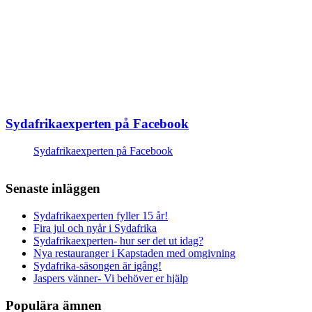
Sydafrikaexperten på Facebook
Sydafrikaexperten på Facebook
Senaste inläggen
Sydafrikaexperten fyller 15 år!
Fira jul och nyår i Sydafrika
Sydafrikaexperten- hur ser det ut idag?
Nya restauranger i Kapstaden med omgivning
Sydafrika-säsongen är igång!
Jaspers vänner- Vi behöver er hjälp
Populära ämnen