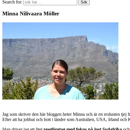
Search for:
Minna Nilivaara Möller
Jag som skriver den här bloggen heter Minna och är en reslusten tjej 
Efter att ha jobbat och bott i länder som Australien, USA, Irland och
Idag driver jag ett litet
reseföretag med fokus på just Sydafrika
och 