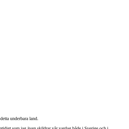
detta underbara land.
tidigt som jag även skildrar vår vardag både i Sverige och i