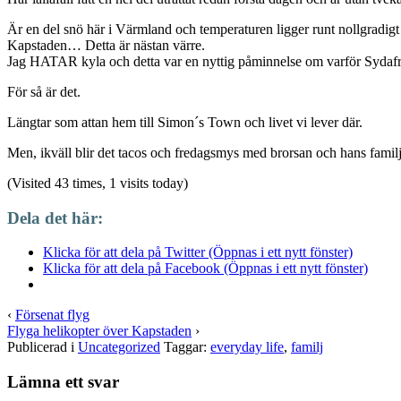
Är en del snö här i Värmland och temperaturen ligger runt nollgradig
Kapstaden… Detta är nästan värre.
Jag HATAR kyla och detta var en nyttig påminnelse om varför Sydaf
För så är det.
Längtar som attan hem till Simon´s Town och livet vi lever där.
Men, ikväll blir det tacos och fredagsmys med brorsan och hans familj
(Visited 43 times, 1 visits today)
Dela det här:
Klicka för att dela på Twitter (Öppnas i ett nytt fönster)
Klicka för att dela på Facebook (Öppnas i ett nytt fönster)
‹
Försenat flyg
Flyga helikopter över Kapstaden
›
Publicerad i
Uncategorized
Taggar:
everyday life
,
familj
Lämna ett svar