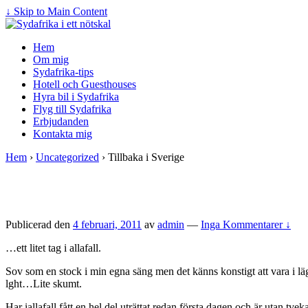
↓ Skip to Main Content
Hem
Om mig
Sydafrika-tips
Hotell och Guesthouses
Hyra bil i Sydafrika
Flyg till Sydafrika
Erbjudanden
Kontakta mig
Hem
›
Uncategorized
›
Tillbaka i Sverige
Publicerad den
4 februari, 2011
av
admin
—
Inga Kommentarer ↓
…ett litet tag i allafall.
Sov som en stock i min egna säng men det känns konstigt att vara i läg
lght…Lite skumt.
Har iallafall fått en hel del uträttat redan första dagen och är utan tve