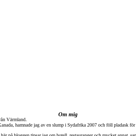
Om mig
från Värmland.
 Kanada, hamnade jag av en slump i Sydafrika 2007 och föll pladask för 
här på bloggen tipsar jag om hotell, restauranger och mycket annat, sam