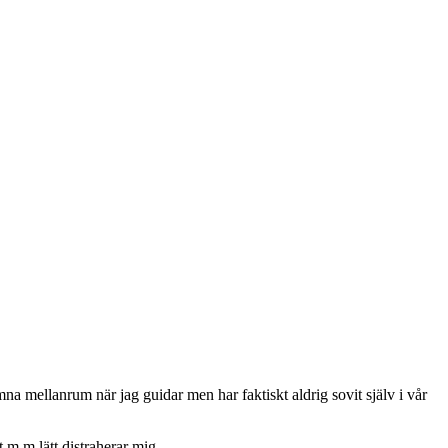
na mellanrum när jag guidar men har faktiskt aldrig sovit själv i vår
t m.m lätt distraherar mig.