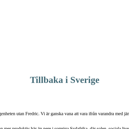
Tillbaka i Sverige
enheten utan Fredric. Vi är ganska vana att vara ifrån varandra med jäm
kan mer produktiv här än nere i somriga Sydafrika, där solen, sociala live