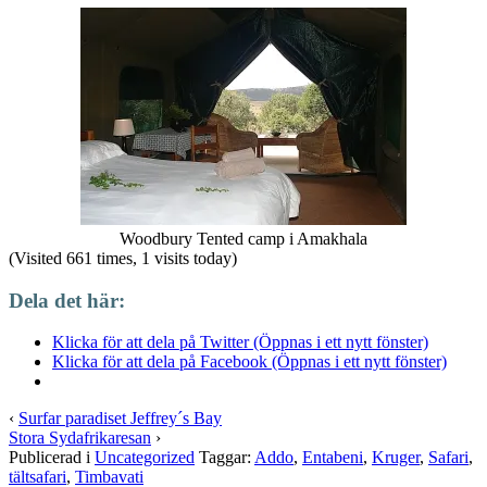
Woodbury Tented camp i Amakhala
(Visited 661 times, 1 visits today)
Dela det här:
Klicka för att dela på Twitter (Öppnas i ett nytt fönster)
Klicka för att dela på Facebook (Öppnas i ett nytt fönster)
‹
Surfar paradiset Jeffrey´s Bay
Stora Sydafrikaresan
›
Publicerad i
Uncategorized
Taggar:
Addo
,
Entabeni
,
Kruger
,
Safari
,
tältsafari
,
Timbavati