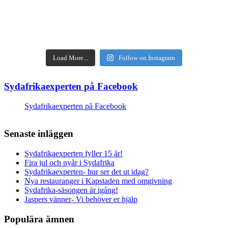
Load More...
Follow on Instagram
Sydafrikaexperten på Facebook
Sydafrikaexperten på Facebook
Senaste inläggen
Sydafrikaexperten fyller 15 år!
Fira jul och nyår i Sydafrika
Sydafrikaexperten- hur ser det ut idag?
Nya restauranger i Kapstaden med omgivning
Sydafrika-säsongen är igång!
Jaspers vänner- Vi behöver er hjälp
Populära ämnen