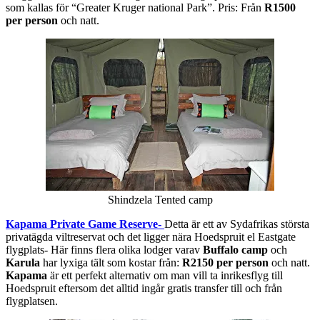
som kallas för “Greater Kruger national Park”. Pris: Från
R1500
per person
och natt.
Shindzela Tented camp
Kapama Private Game Reserve-
Detta är ett av Sydafrikas största
privatägda viltreservat och det ligger nära Hoedspruit el Eastgate
flygplats- Här finns flera olika lodger varav
Buffalo camp
och
Karula
har lyxiga tält som kostar från:
R2150 per person
och natt.
Kapama
är ett perfekt alternativ om man vill ta inrikesflyg till
Hoedspruit eftersom det alltid ingår gratis transfer till och från
flygplatsen.