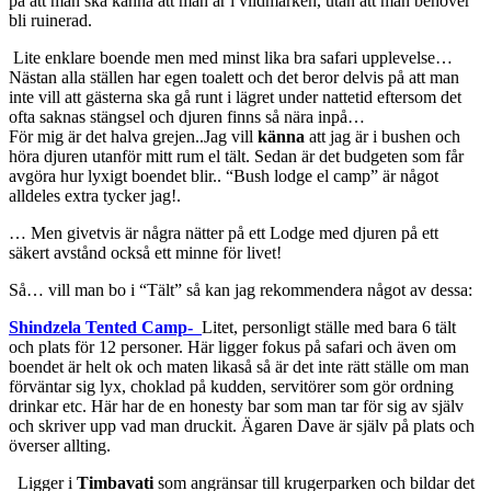
på att man ska känna att man är i vildmarken, utan att man behöver
bli ruinerad.
Lite enklare boende men med minst lika bra safari upplevelse…
Nästan alla ställen har egen toalett och det beror delvis på att man
inte vill att gästerna ska gå runt i lägret under nattetid eftersom det
ofta saknas stängsel och djuren finns så nära inpå…
För mig är det halva grejen..Jag vill
känna
att jag är i bushen och
höra djuren utanför mitt rum el tält. Sedan är det budgeten som får
avgöra hur lyxigt boendet blir.. “Bush lodge el camp” är något
alldeles extra tycker jag!.
… Men givetvis är några nätter på ett Lodge med djuren på ett
säkert avstånd också ett minne för livet!
Så… vill man bo i “Tält” så kan jag rekommendera något av dessa:
Shindzela Tented Camp-
Litet, personligt ställe med bara 6 tält
och plats för 12 personer. Här ligger fokus på safari och även om
boendet är helt ok och maten likaså så är det inte rätt ställe om man
förväntar sig lyx, choklad på kudden, servitörer som gör ordning
drinkar etc. Här har de en honesty bar som man tar för sig av själv
och skriver upp vad man druckit. Ägaren Dave är själv på plats och
överser allting.
Ligger i
Timbavati
som angränsar till krugerparken och bildar det