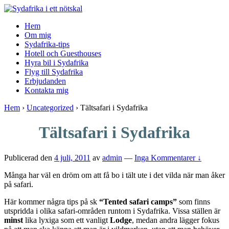
↓
Skip
Hem
to
Om mig
Main
Sydafrika-tips
Content
Hotell och Guesthouses
Hyra bil i Sydafrika
Flyg till Sydafrika
Erbjudanden
Kontakta mig
Hem
›
Uncategorized
›
Tältsafari i Sydafrika
Tältsafari i Sydafrika
Publicerad den
4 juli, 2011
av
admin
—
Inga Kommentarer ↓
Många har väl en dröm om att få bo i tält ute i det vilda när man åker
på safari.
Här kommer några tips på sk
“Tented safari camps”
som finns
utspridda i olika safari-områden runtom i Sydafrika. Vissa ställen är
minst
lika lyxiga som ett vanligt
Lodge
, medan andra lägger fokus