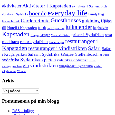
aktiviteter
Aktiviteter i Kapstaden
aktiviteter i Stellenbosch
everyday life
boende
familj
flyg
aktiviteter i Sydafrika
Guesthouses
Garden Route
guidning
Hjälpa
Franschhoek
julkalender
jobb
till
Hotell i Kapstaden
kaphalvön
Jul i Sydafrika
Kapstaden
priser i Sydafrika
resa
Kruger
Kenya
Malariafri Safari
restauranger i
resor sydafrika
med barn
Restauranger
Kapstaden
restauranger i vindistrikten
Safari
Safari
Safari i Sydafrika
Stellenbosch
i Krugerparken
Safaripaket
St Lucia
Sydafrikaexperten
sydafrika
sydafrikas vindistrikt
turist
vindistrikten
vin
vingårdar i Sydafrika
väder
vardagsproblem
välgörenhet
Wilmer
Arkiv
Arkiv
Prenumerera på min blogg
RSS – inlägg