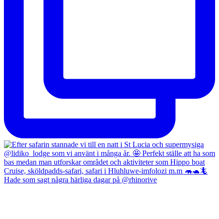
Hade som sagt några härliga dagar på @rhinorive