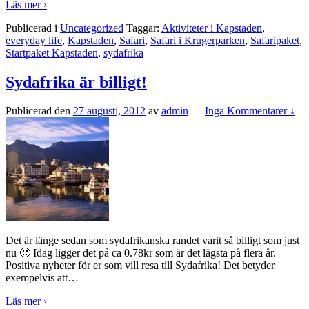
Läs mer ›
Publicerad i
Uncategorized
Taggar:
Aktiviteter i Kapstaden
,
everyday life
,
Kapstaden
,
Safari
,
Safari i Krugerparken
,
Safaripaket
,
Startpaket Kapstaden
,
sydafrika
Sydafrika är billigt!
Publicerad den
27 augusti, 2012
av
admin
—
Inga Kommentarer ↓
Det är länge sedan som sydafrikanska randet varit så billigt som just
nu 🙂 Idag ligger det på ca 0.78kr som är det lägsta på flera år.
Positiva nyheter för er som vill resa till Sydafrika! Det betyder
exempelvis att
…
Läs mer ›