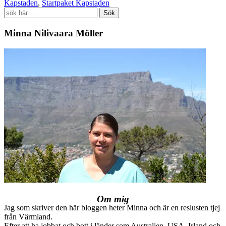
Kapstaden
,
Startpaket Kapstaden
Search
for:
Minna Nilivaara Möller
Om mig
Jag som skriver den här bloggen heter Minna och är en reslusten tjej
från Värmland.
Efter att ha jobbat och bott i länder som Australien, USA, Irland och