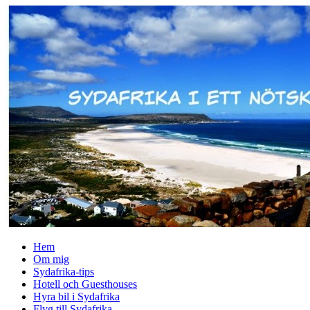
↓
Skip
to
Main
Content
Hem
Om mig
Sydafrika-tips
Hotell och Guesthouses
Hyra bil i Sydafrika
Flyg till Sydafrika