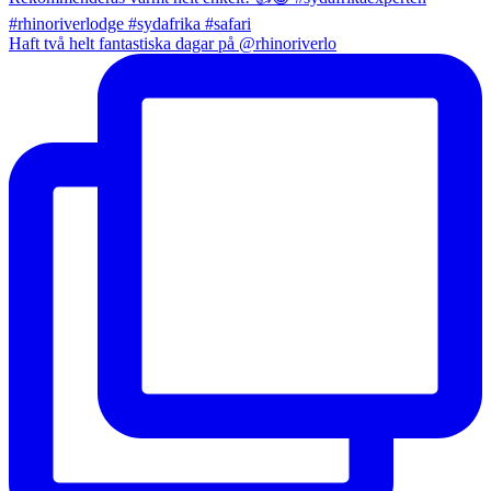
Haft två helt fantastiska dagar på @rhinoriverlo