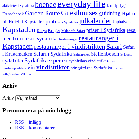
everyday life
boende
familj
flyg
aktiviteter i Sydafrika
Guesthouses
Garden Route
guidning
Hjälpa
Franschhoek
julkalender
jobb
till
Hotell i Kapstaden
kaphalvön
Jul i Sydafrika
Kapstaden
priser i Sydafrika
resa
Kruger
Kenya
Malariafri Safari
restauranger i
resor sydafrika
med barn
Restauranger
Kapstaden
restauranger i vindistrikten
Safari
Safari
Safari i Sydafrika
Stellenbosch
i Krugerparken
Safaripaket
St Lucia
Sydafrikaexperten
sydafrika
sydafrikas vindistrikt
turist
vindistrikten
vin
vingårdar i Sydafrika
väder
vardagsproblem
välgörenhet
Wilmer
Arkiv
Arkiv
Prenumerera på min blogg
RSS – inlägg
RSS – kommentarer