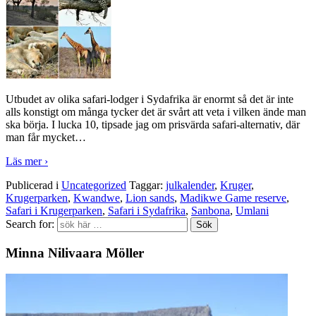
Utbudet av olika safari-lodger i Sydafrika är enormt så det är inte
alls konstigt om många tycker det är svårt att veta i vilken ände man
ska börja. I lucka 10, tipsade jag om prisvärda safari-alternativ, där
man får mycket
…
Läs mer ›
Publicerad i
Uncategorized
Taggar:
julkalender
,
Kruger
,
Krugerparken
,
Kwandwe
,
Lion sands
,
Madikwe Game reserve
,
Safari i Krugerparken
,
Safari i Sydafrika
,
Sanbona
,
Umlani
Search for:
Minna Nilivaara Möller