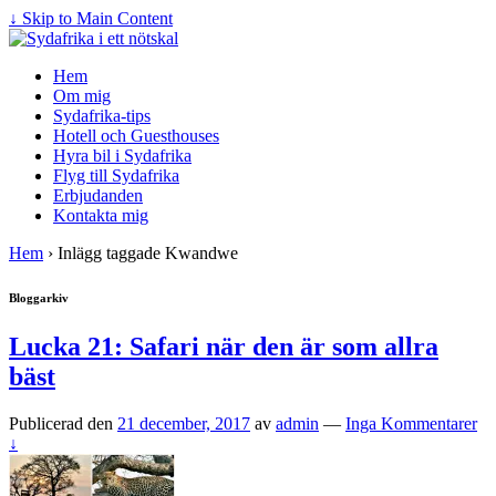
↓ Skip to Main Content
Hem
Om mig
Sydafrika-tips
Hotell och Guesthouses
Hyra bil i Sydafrika
Flyg till Sydafrika
Erbjudanden
Kontakta mig
Hem
›
Inlägg taggade Kwandwe
Bloggarkiv
Lucka 21: Safari när den är som allra
bäst
Publicerad den
21 december, 2017
av
admin
—
Inga Kommentarer
↓