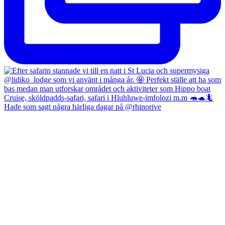
Hade som sagt några härliga dagar på @rhinorive