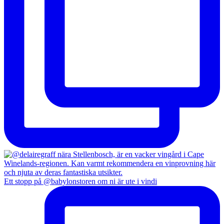
Ett stopp på @babylonstoren om ni är ute i vindi