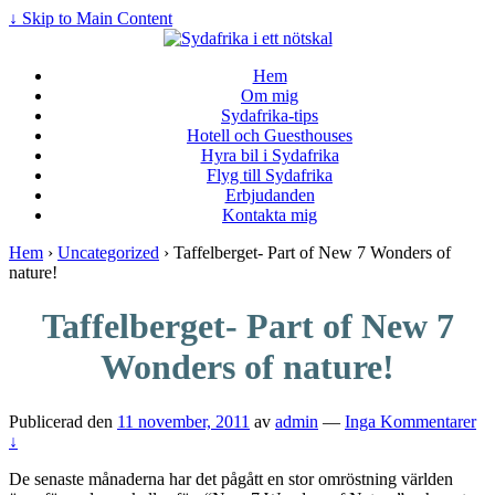
↓ Skip to Main Content
Hem
Om mig
Sydafrika-tips
Hotell och Guesthouses
Hyra bil i Sydafrika
Flyg till Sydafrika
Erbjudanden
Kontakta mig
Hem
›
Uncategorized
›
Taffelberget- Part of New 7 Wonders of
nature!
Taffelberget- Part of New 7
Wonders of nature!
Publicerad den
11 november, 2011
av
admin
—
Inga Kommentarer
↓
De senaste månaderna har det pågått en stor omröstning världen