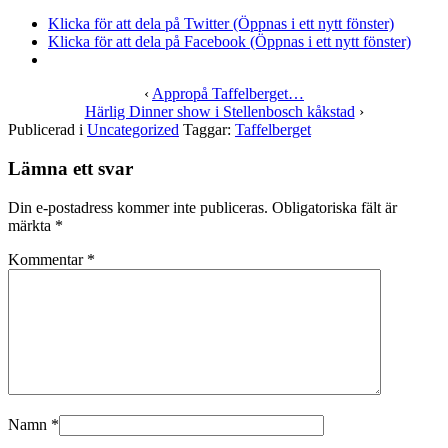
Klicka för att dela på Twitter (Öppnas i ett nytt fönster)
Klicka för att dela på Facebook (Öppnas i ett nytt fönster)
‹
Appropå Taffelberget…
Härlig Dinner show i Stellenbosch kåkstad
›
Publicerad i
Uncategorized
Taggar:
Taffelberget
Lämna ett svar
Din e-postadress kommer inte publiceras.
Obligatoriska fält är
märkta
*
Kommentar
*
Namn
*