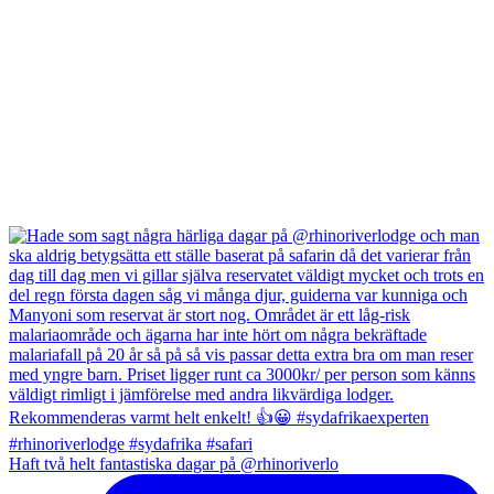
Haft två helt fantastiska dagar på @rhinoriverlo