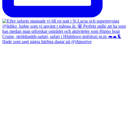
Hade som sagt några härliga dagar på @rhinorive