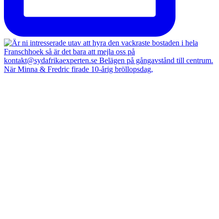
När Minna & Fredric firade 10-årig bröllopsdag,