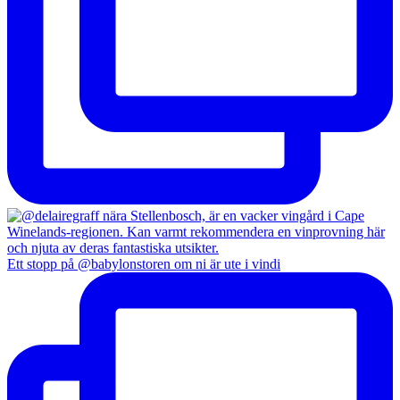
Ett stopp på @babylonstoren om ni är ute i vindi