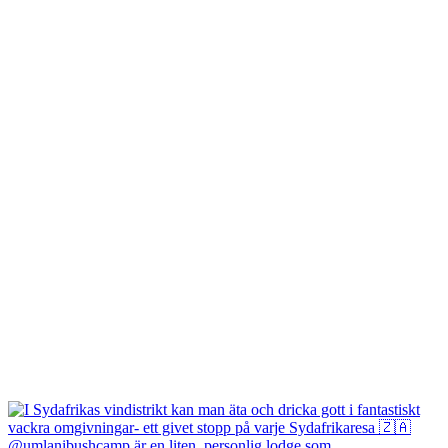
@umlanibushcamp är en liten, personlig lodge som