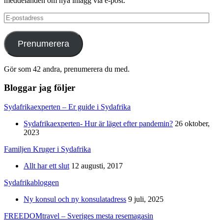
meddelanden om nya inlägg via e-post.
E-
postadress
Prenumerera
Gör som 42 andra, prenumerera du med.
Bloggar jag följer
Sydafrikaexperten – Er guide i Sydafrika
Sydafrikaexperten- Hur är läget efter pandemin?
26 oktober,
2023
Familjen Kruger i Sydafrika
Allt har ett slut
12 augusti, 2017
Sydafrikabloggen
Ny konsul och ny konsulatadress
9 juli, 2025
FREEDOMtravel – Sveriges mesta resemagasin