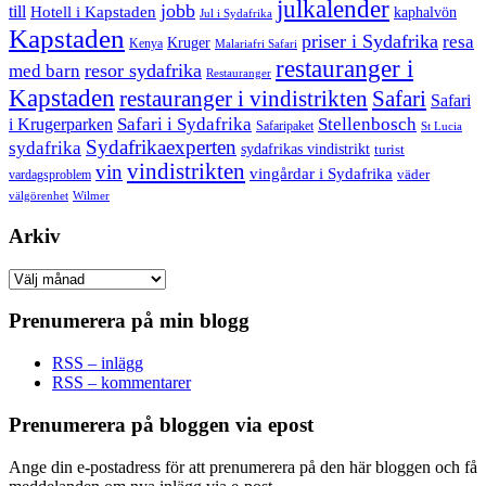
julkalender
jobb
till
Hotell i Kapstaden
kaphalvön
Jul i Sydafrika
Kapstaden
priser i Sydafrika
resa
Kruger
Kenya
Malariafri Safari
restauranger i
resor sydafrika
med barn
Restauranger
Kapstaden
restauranger i vindistrikten
Safari
Safari
Safari i Sydafrika
Stellenbosch
i Krugerparken
Safaripaket
St Lucia
Sydafrikaexperten
sydafrika
sydafrikas vindistrikt
turist
vindistrikten
vin
vingårdar i Sydafrika
väder
vardagsproblem
välgörenhet
Wilmer
Arkiv
Arkiv
Prenumerera på min blogg
RSS – inlägg
RSS – kommentarer
Prenumerera på bloggen via epost
Ange din e-postadress för att prenumerera på den här bloggen och få