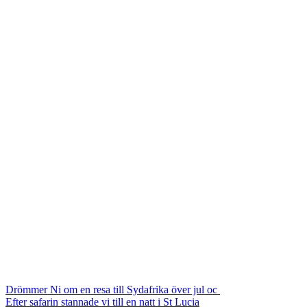
Drömmer Ni om en resa till Sydafrika över jul oc
Efter safarin stannade vi till en natt i St Lucia