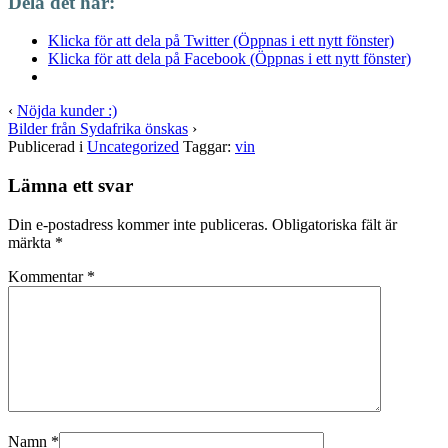
Dela det här:
Klicka för att dela på Twitter (Öppnas i ett nytt fönster)
Klicka för att dela på Facebook (Öppnas i ett nytt fönster)
‹
Nöjda kunder :)
Bilder från Sydafrika önskas
›
Publicerad i
Uncategorized
Taggar:
vin
Lämna ett svar
Din e-postadress kommer inte publiceras.
Obligatoriska fält är
märkta
*
Kommentar
*
Namn
*