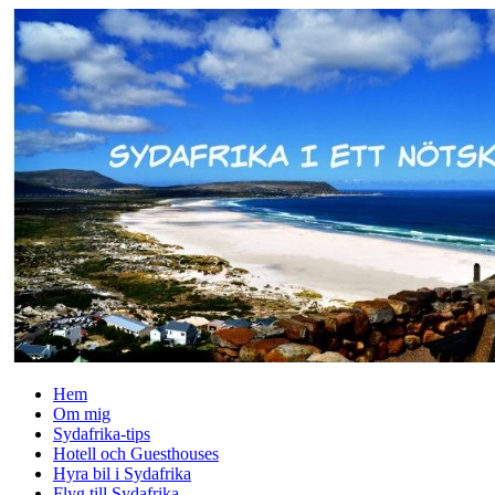
↓
Skip
to
Main
Content
Hem
Om mig
Sydafrika-tips
Hotell och Guesthouses
Hyra bil i Sydafrika
Flyg till Sydafrika