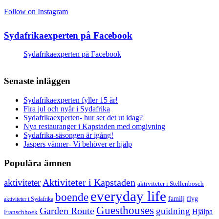
Follow on Instagram
Sydafrikaexperten på Facebook
Sydafrikaexperten på Facebook
Senaste inläggen
Sydafrikaexperten fyller 15 år!
Fira jul och nyår i Sydafrika
Sydafrikaexperten- hur ser det ut idag?
Nya restauranger i Kapstaden med omgivning
Sydafrika-säsongen är igång!
Jaspers vänner- Vi behöver er hjälp
Populära ämnen
aktiviteter
Aktiviteter i Kapstaden
aktiviteter i Stellenbosch
everyday life
boende
familj
flyg
aktiviteter i Sydafrika
Guesthouses
Garden Route
guidning
Hjälpa
Franschhoek