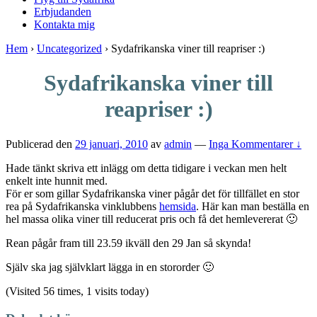
Erbjudanden
Kontakta mig
Hem
›
Uncategorized
›
Sydafrikanska viner till reapriser :)
Sydafrikanska viner till
reapriser :)
Publicerad den
29 januari, 2010
av
admin
—
Inga Kommentarer ↓
Hade tänkt skriva ett inlägg om detta tidigare i veckan men helt
enkelt inte hunnit med.
För er som gillar Sydafrikanska viner pågår det för tillfället en stor
rea på Sydafrikanska vinklubbens
hemsida
. Här kan man beställa en
hel massa olika viner till reducerat pris och få det hemlevererat 🙂
Rean pågår fram till 23.59 ikväll den 29 Jan så skynda!
Själv ska jag självklart lägga in en stororder 🙂
(Visited 56 times, 1 visits today)