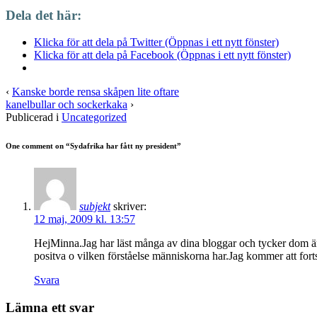
Dela det här:
Klicka för att dela på Twitter (Öppnas i ett nytt fönster)
Klicka för att dela på Facebook (Öppnas i ett nytt fönster)
‹
Kanske borde rensa skåpen lite oftare
kanelbullar och sockerkaka
›
Publicerad i
Uncategorized
One comment on “
Sydafrika har fått ny president
”
subjekt
skriver:
12 maj, 2009 kl. 13:57
HejMinna.Jag har läst många av dina bloggar och tycker dom är jä
positva o vilken förståelse människorna har.Jag kommer att fort
Svara
Lämna ett svar