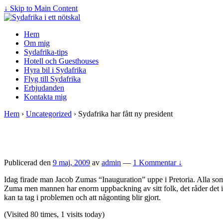
↓ Skip to Main Content
Hem
Om mig
Sydafrika-tips
Hotell och Guesthouses
Hyra bil i Sydafrika
Flyg till Sydafrika
Erbjudanden
Kontakta mig
Hem
›
Uncategorized
›
Sydafrika har fått ny president
Publicerad den
9 maj, 2009
av
admin
—
1 Kommentar ↓
Idag firade man Jacob Zumas “Inauguration” uppe i Pretoria. Alla som 
Zuma men mannen har enorm uppbackning av sitt folk, det råder det i
kan ta tag i problemen och att någonting blir gjort.
(Visited 80 times, 1 visits today)