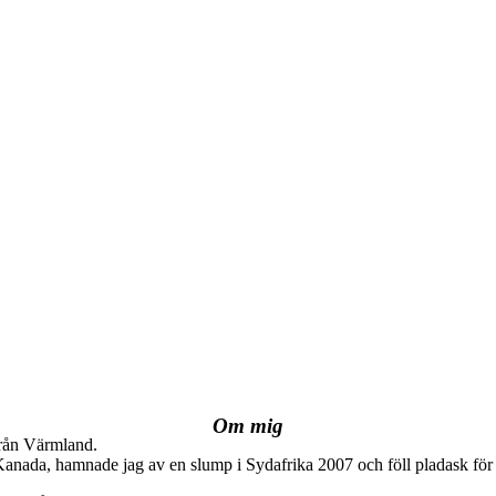
Om mig
från Värmland.
 Kanada, hamnade jag av en slump i Sydafrika 2007 och föll pladask för 