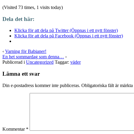
(Visited 73 times, 1 visits today)
Dela det här:
Klicka för att dela på Twitter (Öppnas i ett nytt fönster)
Klicka för att dela på Facebook (Öppnas i ett nytt fönster)
‹
Varning för Babianer!
En het sommardag som denna…
›
Publicerad i
Uncategorized
Taggar:
väder
Lämna ett svar
Din e-postadress kommer inte publiceras.
Obligatoriska fält är märkta
Kommentar
*