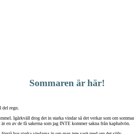
Sommaren är här!
l del regn.
immel. Igårkväll drog det in starka vindar så det verkar som om sommar
 det är en av de få sakerna som jag INTE kommer sakna från kaphalvön.
t förstå hur starka vindarna är om man inte varit med om det själv.