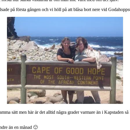
sade på första gången och vi höll på att blåsa bort nere vid Godahopp
 samma sätt men här är det alltid några grader varmare än i Kapstaden så s
indre än en månad 🙂