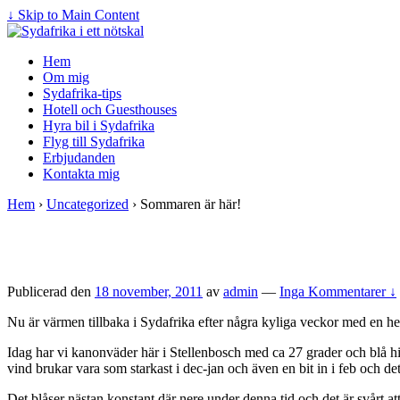
↓ Skip to Main Content
Hem
Om mig
Sydafrika-tips
Hotell och Guesthouses
Hyra bil i Sydafrika
Flyg till Sydafrika
Erbjudanden
Kontakta mig
Hem
›
Uncategorized
›
Sommaren är här!
Publicerad den
18 november, 2011
av
admin
—
Inga Kommentarer ↓
Nu är värmen tillbaka i Sydafrika efter några kyliga veckor med en he
Idag har vi kanonväder här i Stellenbosch med ca 27 grader och blå h
vind brukar vara som starkast i dec-jan och även en bit in i feb och
Det blåser nästan konstant där nere under denna tid och det är svårt at